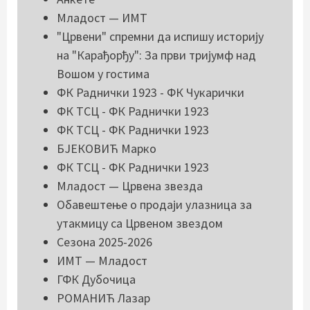
Младост — ИМТ
"Црвени" спремни да испишу историју
на "Карађорђу": За први тријумф над
Вошом у гостима
ФК Раднички 1923 - ФК Чукарички
ФК ТСЦ - ФК Раднички 1923
ФК ТСЦ - ФК Раднички 1923
БЈЕКОВИЋ Марко
ФК ТСЦ - ФК Раднички 1923
Младост — Црвена звезда
Обавештење о продаји улазница за
утакмицу са Црвеном звездом
Сезона 2025-2026
ИМТ — Младост
ГФК Дубочица
РОМАНИЋ Лазар