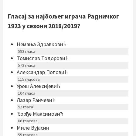
Гласај за најбољег играча Радничког
1923 у сезони 2018/2019?
Немања Здравковић
593
гласа
Томислав Тодоровић
572
гласа
Александар Поповић
115
гласова
Урош Алексијевић
104
гласа
Лазар Раичевић
92
гласа
Ђорђе Максимовић
86
гласова
Миле Вујасин
55
гласова