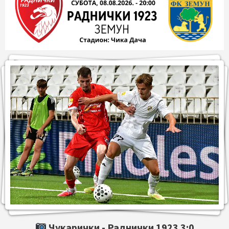
Чукарички -
Раднички 1923
3:0