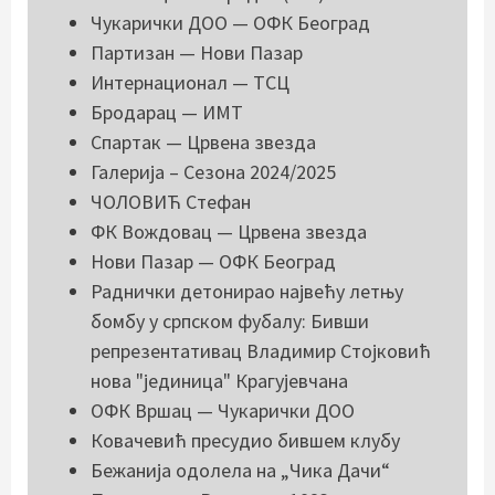
Чукарички ДОО — ОФК Београд
Партизан — Нови Пазар
Интернационал — ТСЦ
Бродарац — ИМТ
Спартак — Црвена звезда
Галерија – Сезона 2024/2025
ЧОЛОВИЋ Стефан
ФК Вождовац — Црвена звезда
Нови Пазар — ОФК Београд
Раднички детонирао највећу летњу
бомбу у српском фубалу: Бивши
репрезентативац Владимир Стојковић
нова "јединица" Крагујевчана
ОФК Вршац — Чукарички ДОО
Ковачевић пресудио бившем клубу
Бежанија одолела на „Чика Дачи“