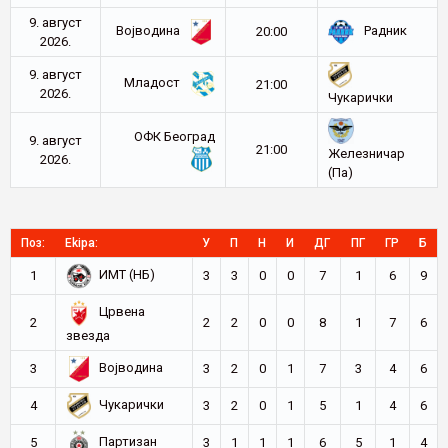
9. август
Војводина
Радник
20:00
2026.
9. август
Младост
21:00
2026.
Чукарички
ОФК Београд
9. август
21:00
Железничар
2026.
(Па)
Поз:
Ekipa:
У
П
Н
И
ДГ
ПГ
ГР
Б
ИМТ (НБ)
1
3
3
0
0
7
1
6
9
Црвена
2
2
2
0
0
8
1
7
6
звезда
Војводина
3
3
2
0
1
7
3
4
6
Чукарички
4
3
2
0
1
5
1
4
6
Партизан
5
3
1
1
1
6
5
1
4