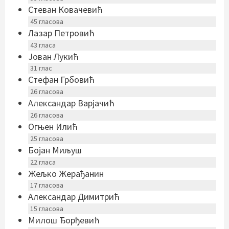
Стеван Ковачевић
45
гласова
Лазар Петровић
43
гласа
Јован Лукић
31
глас
Стефан Грбовић
26
гласова
Александар Варјачић
26
гласова
Огњен Илић
25
гласова
Бојан Миљуш
22
гласа
Жељко Жерађанин
17
гласова
Александар Димитрић
15
гласова
Милош Ђорђевић