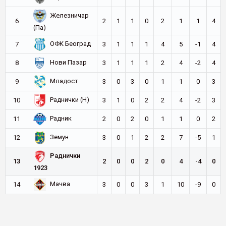
Железничар
6
2
1
1
0
2
1
1
4
(Па)
ОФК Београд
7
3
1
1
1
4
5
-1
4
Нови Пазар
8
3
1
1
1
2
4
-2
4
Младост
9
3
0
3
0
1
1
0
3
Раднички (Н)
10
3
1
0
2
2
4
-2
3
Радник
11
2
0
2
0
1
1
0
2
Земун
12
3
0
1
2
2
7
-5
1
Раднички
13
2
0
0
2
0
4
-4
0
1923
Мачва
14
3
0
0
3
1
10
-9
0