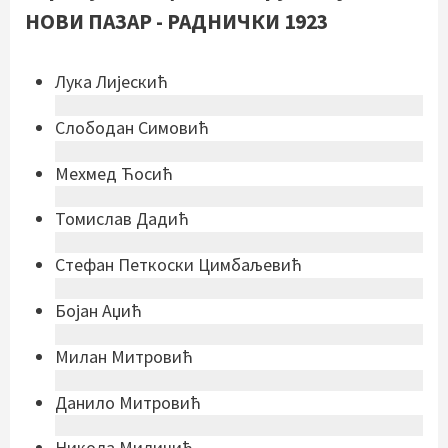
НОВИ ПАЗАР - РАДНИЧКИ 1923
Лука Лијескић
Слободан Симовић
Мехмед Ћосић
Томислав Дадић
Стефан Петкоски Цимбаљевић
Бојан Аџић
Милан Митровић
Данило Митровић
Никола Миличић