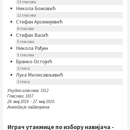
13
гласова
Никола Божовић
12
гласова
Стефан Арсенијевић
6
гласова
Стефан Васић
5
гласова
Никола Рађен
5
гласова
Бранко Остојић
2
гласа
Лука Милисављевић
2
гласа
Укупно гласова: 1912
Гласови: 1657
24. мај 2019.
-
27. мај 2019.
Анкета је затворена
Играч утакмице по избору навијача -