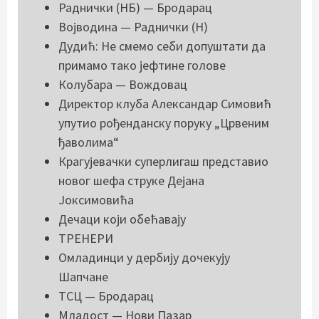
Раднички (НБ) — Бродарац
Војводина — Раднички (Н)
Дудић: Не смемо себи допуштати да
примамо тако јефтине голове
Колубара — Вождовац
Директор клуба Александар Симовић
упутио рођенданску поруку „Црвеним
ђаволима“
Крагујевачки суперлигаш представио
новог шефа струке Дејана
Јоксимовића
Дечаци који обећавају
ТРЕНЕРИ
Омладинци у дербију дочекују
Шапчане
ТСЦ — Бродарац
Младост — Нови Пазар