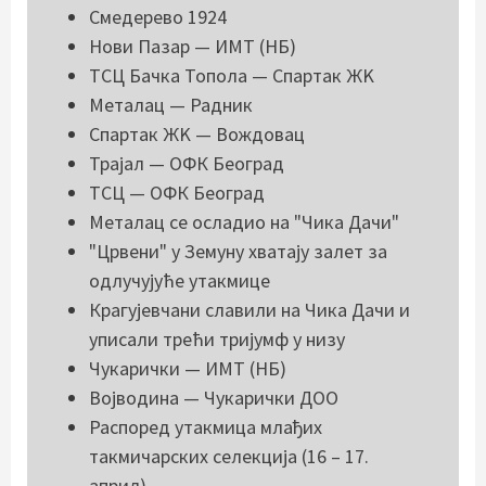
Смедерево 1924
Нови Пазар — ИМТ (НБ)
ТСЦ Бачка Топола — Спартак ЖK
Металац — Радник
Спартак ЖK — Вождовац
Трајал — ОФК Београд
ТСЦ — ОФК Београд
Металац се осладио на "Чика Дачи"
"Црвени" у Земуну хватају залет за
одлучујуће утакмице
Крагујевчани славили на Чика Дачи и
уписали трећи тријумф у низу
Чукарички — ИМТ (НБ)
Војводина — Чукарички ДОО
Распоред утакмица млађих
такмичарских селекција (16 – 17.
април)