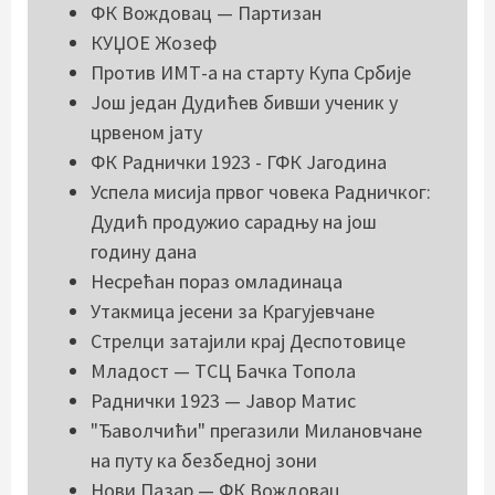
ФК Вождовац — Партизан
КУЏОЕ Жозеф
Против ИМТ-а на старту Купа Србије
Још један Дудићев бивши ученик у
црвеном јату
ФК Раднички 1923 - ГФК Јагодина
Успела мисија првог човека Радничког:
Дудић продужио сарадњу на још
годину дана
Несрећан пораз омладинаца
Утакмица јесени за Крагујевчане
Стрелци затајили крај Деспотовице
Младост — ТСЦ Бачка Топола
Раднички 1923 — Јавор Матис
"Ђаволчићи" прегазили Милановчане
на путу ка безбедној зони
Нови Пазар — ФК Вождовац