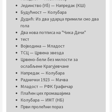
Јединство (Уб) — Напредак (КШ)
Будућност — Колубара
Дудић: Из два ударца примили смо два
гола
Два нова потписа на "Чика Дачи"
тест
Војводина — Младост
ТСЦ — Црвена звезда
Црвено-бели без милости за
ослабљене Крагујевчане
Напредак — Колубара
Раднички 1923 — Мачва
Младост — РФК Графичар
Плаћен цех промашајима
Колубара — ИМТ (НБ)
Први пролећни пораз