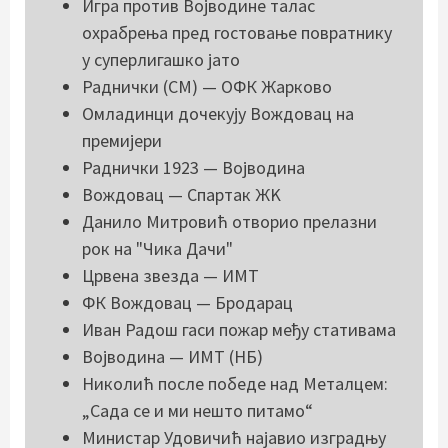
Игра против Војводине талас
охрабрења пред гостовање повратнику
у суперлигашко јато
Раднички (СМ) — ОФК Жарково
Омладинци дочекују Вождовац на
премијери
Раднички 1923 — Војводина
Вождовац — Спартак ЖK
Данило Митровић отворио прелазни
рок на "Чика Дачи"
Црвена звезда — ИМТ
ФК Вождовац — Бродарац
Иван Радош гаси пожар међу стативама
Војводина — ИМТ (НБ)
Николић после победе над Металцем:
„Сада се и ми нешто питамо“
Mинистар Удовичић најавио изградњу