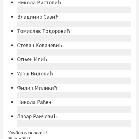
Никола Ристовић
Владимир Савић
Томислав Тодоровић
Стеван Ковачевић
Огњен Илић
Урош Видовић
Филип Миликић
Никола Рађен
Лазар Раичевић
Укупно гласова: 25
29. мај 2021.