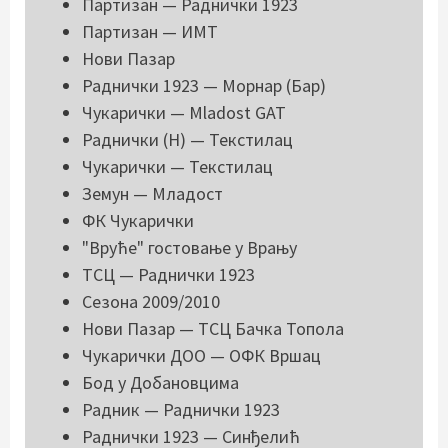
Партизан — Раднички 1923
Партизан — ИМТ
Нови Пазар
Раднички 1923 — Морнар (Бар)
Чукарички — Mladost GAT
Раднички (Н) — Текстилац
Чукарички — Текстилац
Земун — Младост
ФК Чукарички
"Вруће" гостовање у Врању
ТСЦ — Раднички 1923
Сезона 2009/2010
Нови Пазар — ТСЦ Бачка Топола
Чукарички ДОО — ОФК Вршац
Бод у Добановцима
Радник — Раднички 1923
Раднички 1923 — Синђелић