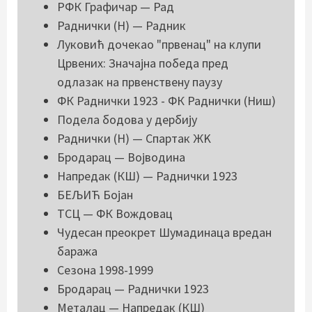
РФК Графичар — Рад
Раднички (Н) — Радник
Луковић дочекао "првенац" на клупи
Црвених: Значајна победа пред
одлазак на првенствену паузу
ФК Раднички 1923 - ФК Раднички (Ниш)
Подела бодова у дербију
Раднички (Н) — Спартак ЖK
Бродарац — Војводина
Напредак (КШ) — Раднички 1923
БЕЉИЋ Бојан
ТСЦ — ФК Вождовац
Чудесан преокрет Шумадинаца вредан
баража
Сезона 1998-1999
Бродарац — Раднички 1923
Металац — Напредак (КШ)