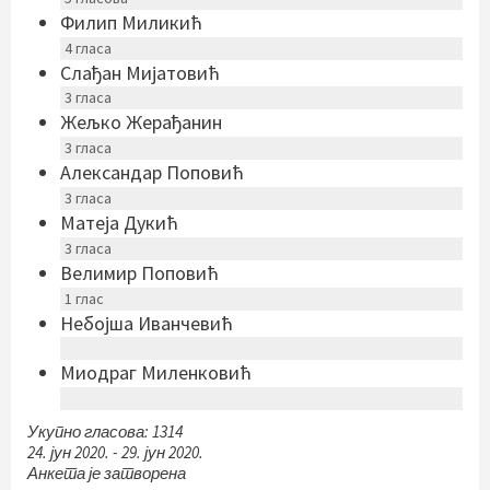
Филип Миликић
4
гласа
Слађан Мијатовић
3
гласа
Жељко Жерађанин
3
гласа
Александар Поповић
3
гласа
Матеја Дукић
3
гласа
Велимир Поповић
1
глас
Небојша Иванчевић
Миодраг Миленковић
Укупно гласова: 1314
24. јун 2020.
-
29. јун 2020.
Анкета је затворена