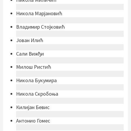
Никола Марјановић
Владимир Стојковић
Јован Илић
Сали Вижђи
Милош Ристић
Никола Букумира
Никола Скробоња
Килијан Бевис
Антонио Гомес