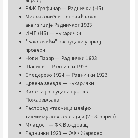
РФК Графичар — Раднички (НБ)
Миленковић и Поповић нове
аквизиције Радничког 1923
ИМТ (НБ) — Чукарички
"Ђаволчићи" распуцани у првој
провери
Нови Пазар — Раднички 1923
Шапине — Раднички 1923
Смедерево 1924 — Раднички 1923
Црвена звезда — Чукарички
Кадети распуцани против
Пожаревљана
Распоред утакмица млађих
такмичарских селекција (2 - 3. април)
Младост — ФК Вождовац
Раднички 1923 — ОФК Жарково