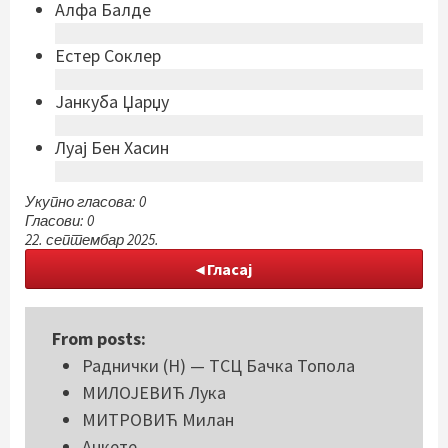
Алфа Балде
Естер Соклер
Јанкуба Џарџу
Луај Бен Хасин
Укупно гласова: 0
Гласови: 0
22. септембар 2025.
Гласај
From posts:
Раднички (Н) — ТСЦ Бачка Топола
МИЛОЈЕВИЋ Лука
МИТРОВИЋ Милан
Анкете