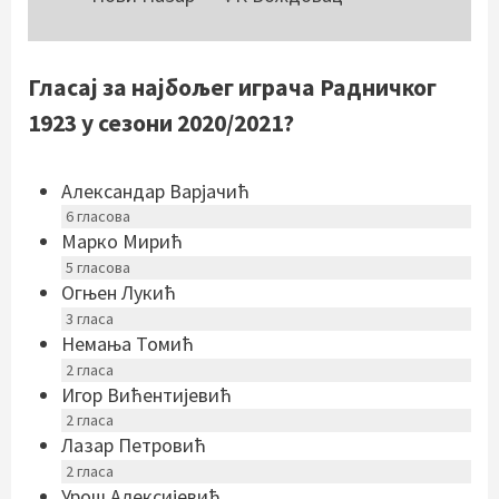
Гласај за најбољег играча Радничког
1923 у сезони 2020/2021?
Александар Варјачић
6
гласова
Марко Мирић
5
гласова
Огњен Лукић
3
гласа
Немања Томић
2
гласа
Игор Вићентијевић
2
гласа
Лазар Петровић
2
гласа
Урош Алексијевић