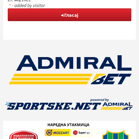
- added by visitor
*
Гласај