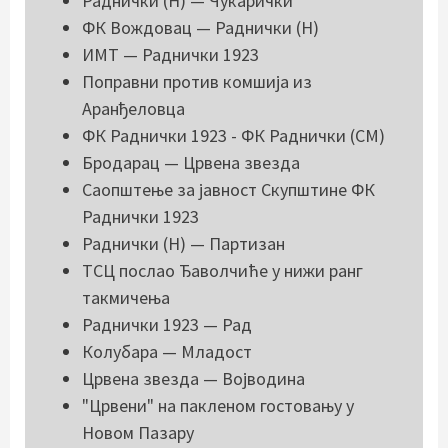
Раднички (Н) — Чукарички
ФК Вождовац — Раднички (Н)
ИМТ — Раднички 1923
Поправни против комшија из
Аранђеловца
ФК Раднички 1923 - ФК Раднички (СМ)
Бродарац — Црвена звезда
Саопштење за јавност Скупштине ФК
Раднички 1923
Раднички (Н) — Партизан
ТСЦ послао Ђаволчиће у нижи ранг
такмичења
Раднички 1923 — Рад
Колубара — Младост
Црвена звезда — Војводина
"Црвени" на пакленом гостовању у
Новом Пазару