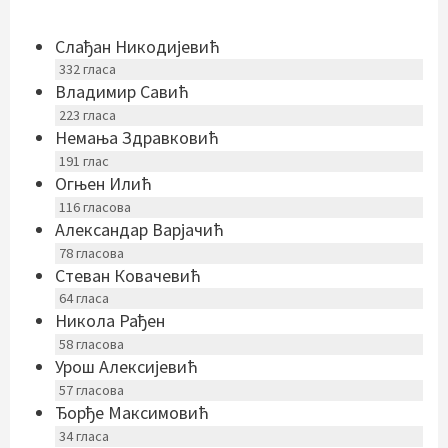
Слађан Никодијевић
332
гласа
Владимир Савић
223
гласа
Немања Здравковић
191
глас
Огњен Илић
116
гласова
Александар Варјачић
78
гласова
Стеван Ковачевић
64
гласа
Никола Рађен
58
гласова
Урош Алексијевић
57
гласова
Ђорђе Максимовић
34
гласа