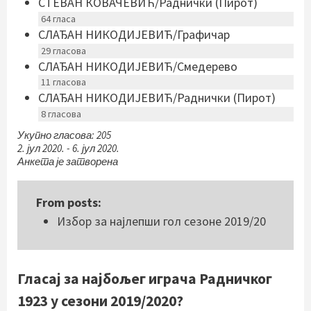
СТЕВАН КОВАЧЕВИЋ/Раднички (Пирот)
64
гласа
СЛАЂАН НИКОДИЈЕВИЋ/Графичар
29
гласова
СЛАЂАН НИКОДИЈЕВИЋ/Смедерево
11
гласова
СЛАЂАН НИКОДИЈЕВИЋ/Раднички (Пирот)
8
гласова
Укупно гласова: 205
2. јул 2020.
-
6. јул 2020.
Анкета је затворена
From posts:
Избор за најлепши гол сезоне 2019/20
Гласај за најбољег играча Радничког
1923 у сезони 2019/2020?