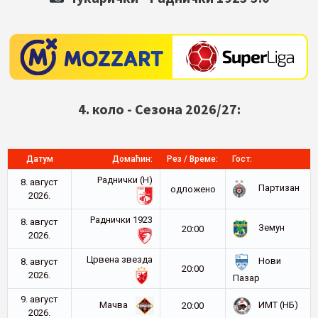
4. коло - Сезона 2026/27:
Датум
Домаћин:
Рез / Време:
Гост:
Раднички (Н)
8. август
Партизан
oдложено
2026.
Раднички 1923
8. август
Земун
20:00
2026.
Црвена звезда
Нови
8. август
20:00
2026.
Пазар
9. август
Мачва
ИМТ (НБ)
20:00
2026.