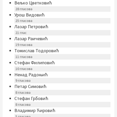
Вељко Цветковић
28
гласова
Урош Видовић
25
гласова
Лазар Петровић
21
глас
Лазар Раичевић
19
гласова
Томислав Тодоровић
11
гласова
Стефан Филиповић
10
гласова
Ненад Радоњић
9
гласова
Петар Симовић
8
гласова
Стефан Грбовић
8
гласова
Владимир Ћировић
5
гласова