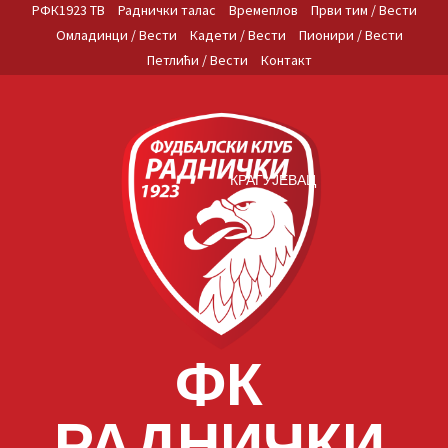
Skip
РФК1923 ТВ
Раднички талас
Времеплов
Први тим / Вести
to
Омладинци / Вести
Кадети / Вести
Пионири / Вести
content
Петлићи / Вести
Контакт
КРАГУЈЕВАЦ
ФК
РАДНИЧКИ