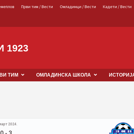
емеплов
Први тим / Вести
Омладинци / Вести
Кадети / Вести
 1923
ВИ ТИМ
OМЛАДИНСКА ШКОЛА
ИСТОРИЈ
март 2024.
0
-
3