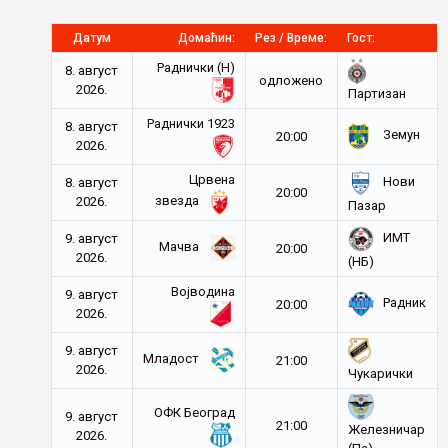
Датум
Домаћин:
Рез / Време:
Гост:
Раднички (Н)
8. август
oдложено
2026.
Партизан
Раднички 1923
8. август
Земун
20:00
2026.
Црвена
Нови
8. август
20:00
звезда
2026.
Пазар
ИМТ
9. август
Мачва
20:00
2026.
(НБ)
Војводина
9. август
Радник
20:00
2026.
9. август
Младост
21:00
2026.
Чукарички
ОФК Београд
9. август
21:00
Железничар
2026.