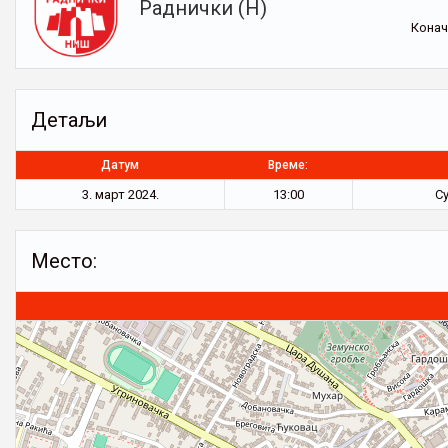
Раднички (Н)
Конач
Детаљи
Датум
Време:
3. март 2024.
13:00
С
Место: