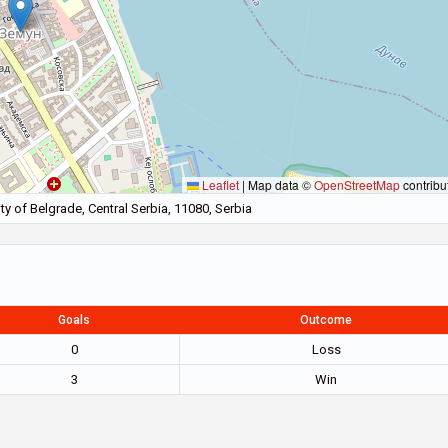
Leaflet
|
Map data ©
OpenStreetMap
contribu
y of Belgrade, Central Serbia, 11080, Serbia
Goals
Outcome
0
Loss
3
Win