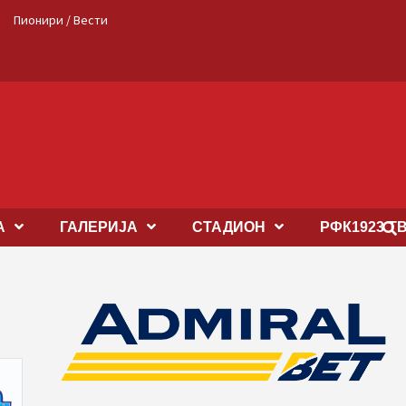
Пионири / Вести
А
ГАЛЕРИЈА
СТАДИОН
РФК1923 Т