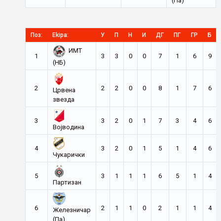
(Па)
Поз:
Ekipa:
У
П
Н
И
ДГ
ПГ
ГР
Б
ИМТ
1
3
3
0
0
7
1
6
9
(НБ)
2
2
2
0
0
8
1
7
6
Црвена
звезда
3
3
2
0
1
7
3
4
6
Војводина
4
3
2
0
1
5
1
4
6
Чукарички
5
3
1
1
1
6
5
1
4
Партизан
6
2
1
1
0
2
1
1
4
Железничар
(Па)