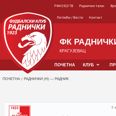
Skip
РФК1923 ТВ
Раднички талас
Вр
to
content
Петлићи / Вести
Контакт
ФК РАДНИЧКИ
КРАГУЈЕВАЦ
ПОЧЕТНА
КЛУБ
ПР
ПОЧЕТНА
РАДНИЧКИ (Н) — РАДНИК
3. 