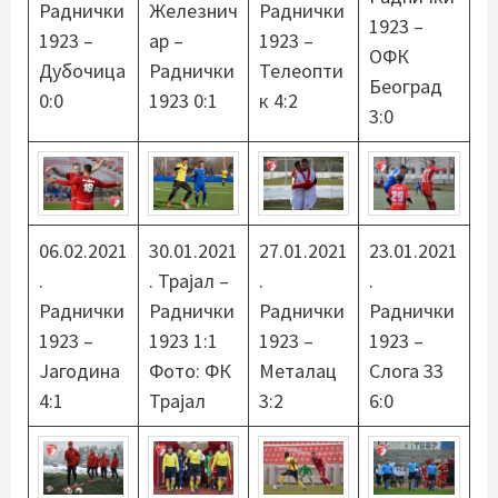
Раднички
Железнич
Раднички
1923 –
1923 –
ар –
1923 –
ОФК
Дубочица
Раднички
Телеопти
Београд
0:0
1923 0:1
к 4:2
3:0
06.02.2021
30.01.2021
27.01.2021
23.01.2021
.
. Трајал –
.
.
Раднички
Раднички
Раднички
Раднички
1923 –
1923 1:1
1923 –
1923 –
Јагодина
Фото: ФК
Металац
Слога 33
4:1
Трајал
3:2
6:0