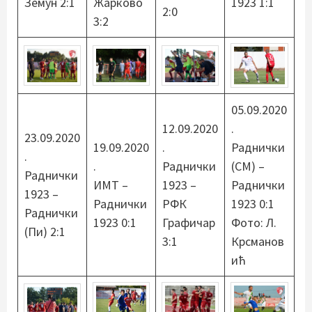
Земун 2:1
Жарково
1923 1:1
2:0
3:2
05.09.2020
12.09.2020
.
23.09.2020
19.09.2020
.
Раднички
.
.
Раднички
(СМ) –
Раднички
ИМТ –
1923 –
Раднички
1923 –
Раднички
РФК
1923 0:1
Раднички
1923 0:1
Графичар
Фото: Л.
(Пи) 2:1
3:1
Крсманов
ић