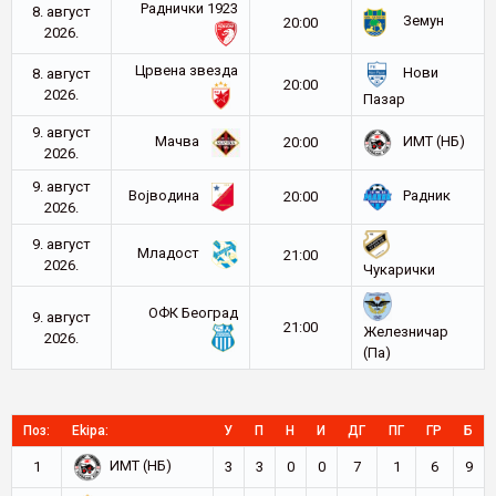
Раднички 1923
8. август
Земун
20:00
2026.
Црвена звезда
Нови
8. август
20:00
2026.
Пазар
9. август
Мачва
ИМТ (НБ)
20:00
2026.
9. август
Војводина
Радник
20:00
2026.
9. август
Младост
21:00
2026.
Чукарички
ОФК Београд
9. август
21:00
Железничар
2026.
(Па)
Поз:
Ekipa:
У
П
Н
И
ДГ
ПГ
ГР
Б
ИМТ (НБ)
1
3
3
0
0
7
1
6
9