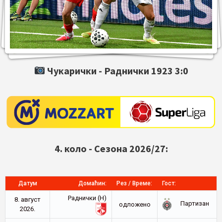
Чукарички -
Раднички 1923
3:0
4. коло - Сезона 2026/27:
Датум
Домаћин:
Рез / Време:
Гост:
Раднички (Н)
8. август
Партизан
oдложено
2026.