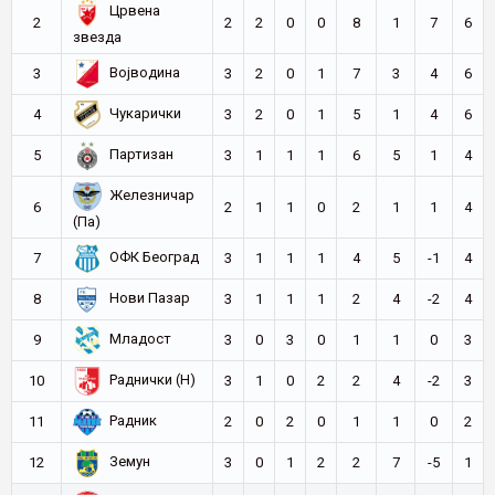
Црвена
2
2
2
0
0
8
1
7
6
звезда
Војводина
3
3
2
0
1
7
3
4
6
Чукарички
4
3
2
0
1
5
1
4
6
Партизан
5
3
1
1
1
6
5
1
4
Железничар
6
2
1
1
0
2
1
1
4
(Па)
ОФК Београд
7
3
1
1
1
4
5
-1
4
Нови Пазар
8
3
1
1
1
2
4
-2
4
Младост
9
3
0
3
0
1
1
0
3
Раднички (Н)
10
3
1
0
2
2
4
-2
3
Радник
11
2
0
2
0
1
1
0
2
Земун
12
3
0
1
2
2
7
-5
1