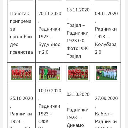
15.11.2020
Почетак
20.11.2020
09.11.2020
.
припрема
.
.
Трајал –
за
Раднички
Раднички
Раднички
пролећни
1923 –
1923 –
1923 0:0
део
Будућнос
Колубара
Фото: ФК
првенства
т 2:0
2:0
Трајал
10.10.2020
03.10.2020
25.10.2020
.
27.09.2020
.
.
Раднички
.
Раднички
Раднички
1923 –
Кабел –
1923 –
1923 –
ОФК
Раднички
Динамо