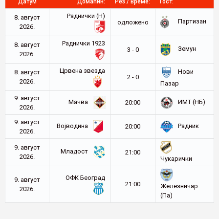
Датум
Домаћин:
Рез / Време:
Гост:
Раднички (Н)
8. август
Партизан
oдложено
2026.
Раднички 1923
8. август
Земун
3 - 0
2026.
Црвена звезда
Нови
8. август
2 - 0
2026.
Пазар
9. август
Мачва
ИМТ (НБ)
20:00
2026.
9. август
Војводина
Радник
20:00
2026.
9. август
Младост
21:00
2026.
Чукарички
ОФК Београд
9. август
21:00
Железничар
2026.
(Па)