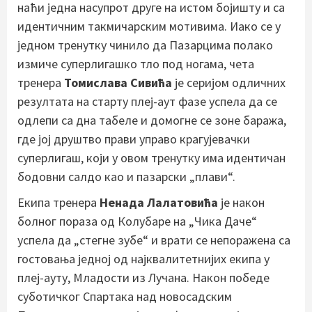
наћи једна насупрот друге на истом бојишту и са
идентичним такмичарским мотивима. Иако се у
једном тренутку чинило да Пазарцима полако
измиче суперлигашко тло под ногама, чета
тренера
Томислава Сивића
је серијом одличних
резултата на старту плеј-аут фазе успела да се
одлепи са дна табеле и домогне се зоне баража,
где јој друштво прави управо крагујевачки
суперлигаш, који у овом тренутку има идентичан
бодовни салдо као и пазарски „плави“.
Екипа тренера
Ненада Лалатовића
је након
болног пораза од Колубаре на „Чика Даче“
успела да „стегне зубе“ и врати се непоражена са
гостовања једној од најквалитетнијих екипа у
плеј-ауту, Младости из Лучана. Након победе
суботичког Спартака над новосадским