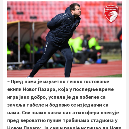
– Пред нама је изузетно тешко гостовање
екипи Новог Пазара, која у последње време
игра јако
добро, успела је да побегне са
зачеља табеле и бодовно се изједначи са
нама. Сви знамо каква нас атмосфера очекује
пред вероватно пуним трибинама стадиона у
Новом Пазару. Ја сам и раније истицао да Нови