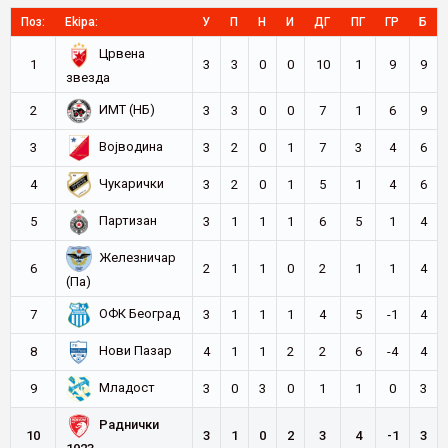
Поз:
Ekipa:
У
П
Н
И
ДГ
ПГ
ГР
Б
Црвена
1
3
3
0
0
10
1
9
9
звезда
ИМТ (НБ)
2
3
3
0
0
7
1
6
9
Војводина
3
3
2
0
1
7
3
4
6
Чукарички
4
3
2
0
1
5
1
4
6
Партизан
5
3
1
1
1
6
5
1
4
Железничар
6
2
1
1
0
2
1
1
4
(Па)
ОФК Београд
7
3
1
1
1
4
5
-1
4
Нови Пазар
8
4
1
1
2
2
6
-4
4
Младост
9
3
0
3
0
1
1
0
3
Раднички
10
3
1
0
2
3
4
-1
3