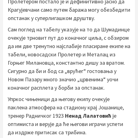
Пролетером постало је и дефинитивно јасно да
Крагујевчани само путем баража могу обезбедити
опстанак у суперлигашком друштву.
Сам поглед на табелу указује на то да Шумадинце
очекује трновит пут до коначног циља, с обзиром
да им две тренутно најслабије пласиране екипе на
табели, новосадски Пролетер и Металац из
Горњег Милановца, константно дишу за вратом.
Сигурно да би и бод са „врућег“ гостовања у
Новом Пазару много значио „црвенима“ уочи
коначног расплета у борби за опстанак.
Упркос чињеници да његову екипу очекује
паклена атмосфера на стадиону крај Јошанице,
тренер Радничког 1923
Ненад Лалатовић
је
оптимиста и верује да ће његови играчи успети
да издрже притисак са трибина.