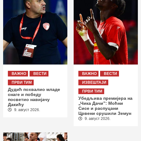
ВАЖНО
ВЕСТИ
ВАЖНО
ВЕСТИ
ПРВИ ТИМ
ИЗВЕШТАЈИ
Дудић похвалио младе
ПРВИ ТИМ
снаге и победу
Убедљива премијера на
посветио навијачу
„Чика Дачи”: Моћни
Дакићу
Сисе и распуцани
9. август 2026.
Црвени срушили Земун
9. август 2026.