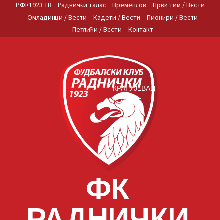
Skip
РФК1923 ТВ
Раднички талас
Времеплов
Први тим / Вести
to
Омладинци / Вести
Кадети / Вести
Пионири / Вести
content
Петлићи / Вести
Контакт
КРАГУЈЕВАЦ
ФК
РАДНИЧКИ