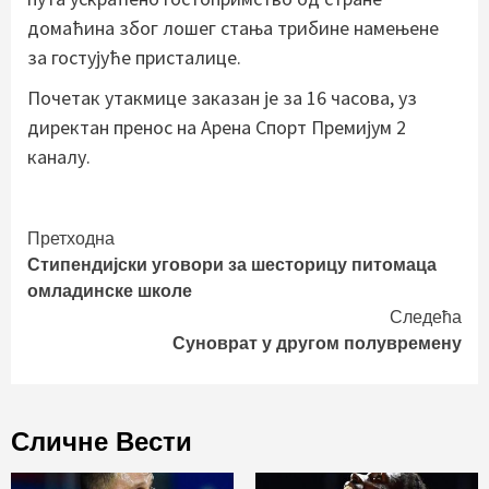
домаћина због лошег стања трибине намењене
за гостујуће присталице.
Почетак утакмице заказан је за 16 часова, уз
директан пренос на Арена Спорт Премијум 2
каналу.
Continue
Претходна
Стипендијски уговори за шесторицу питомаца
Reading
омладинске школе
Следећа
Суноврат у другом полувремену
Сличне Вести