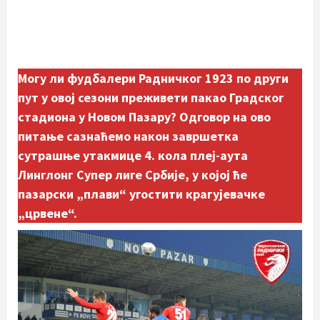
Могу ли фудбалери Радничког 1923 по други
пут у овој сезони преживети пакао Градског
стадиона у Новом Пазару? Одговор на ово
питање сазнаћемо након завршетка
сутрашње утакмице 4. кола плеј-аута
Линглoнг Супер лиге Србије, у којој ће
пазарски „плави“ угостити крагујевачке
„црвене“.