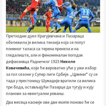
Претходни дуел Крагујевчана и Пазараца
обележила је велика тензија која се попут
плимног таласа са терена пренела и на
гледалиште, али и феноменалан погодак
дефанзивца Радничког 1923
Николе
Ковачевића
, који ће вероватно ући у ужи избор
за гол сезоне у Супер лиги Србије. „Црвени“ су се
тада у престоницу Шумадије вратили са велика
три бода, остављајући Пазарце да тугују и кују
планове за евентуални реванш.
Два месеца касније ове две екипе поново ће се