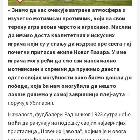
– Знамо да нас очекује ватрена атмосфера и
изузетно мотивисан противник, који на свом
терену игра веома чврсто и агресивно. Мислим
да имамо доста квалитетних и искусних
играча који су у стању да издрже пре свега тај
почетни притисак екипе Новог Пазара. У име
играча могу рећи да смо сви максимално
мотивисани и спремни да пружимо двеста
одсто својих могућности како бисмо дошли до
победе, која би нам омогућила да нешто
лакше дишемо у самој завршници плеј-аута
–
поручује Убипарип.
Нажалост, фудбалери Радничког 1923 сутра неће
моћи да рачунају на подршку својих највернијих
присталица „Црвених ђавола“, којима је и овога
пута ускраћено гостопримство од стране