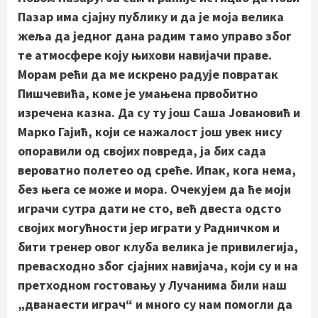
Пазар има сјајну публику и да је моја велика
жеља да једног дана радим тамо управо због
те атмосфере коју њихови навијачи праве.
Морам рећи да ме искрено радује повратак
Пишчевића, коме је умањена првобитно
изречена казна. Да су ту још Саша Јовановић и
Марко Гајић, који се нажалост још увек нису
опоравили од својих повреда, ја бих сада
вероватно полетео од среће. Ипак, кога нема,
без њега се може и мора. Очекујем да ће моји
играчи сутра дати не сто, већ двеста одсто
својих могућности јер играти у Радничком и
бити тренер овог клуба велика је привилегија,
превасходно због сјајних навијача, који су и на
претходном гостовању у Лучанима били наш
„дванаести играч“ и много су нам помогли да