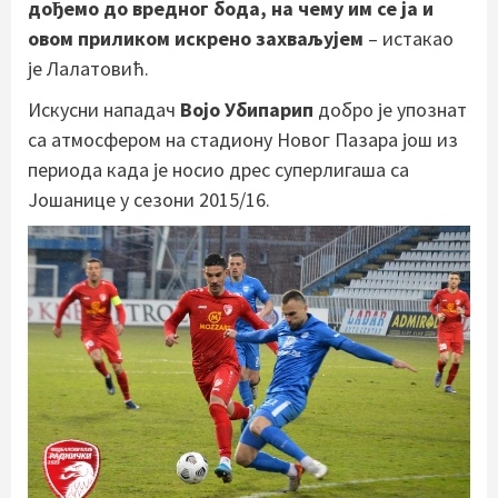
дођемо до вредног бода, на чему им се ја и
овом приликом искрено захваљујем
– истакао
је Лалатовић.
Искусни нападач
Војо Убипарип
добро је упознат
са атмосфером на стадиону Новог Пазара још из
периода када је носио дрес суперлигаша са
Јошанице у сезони 2015/16.