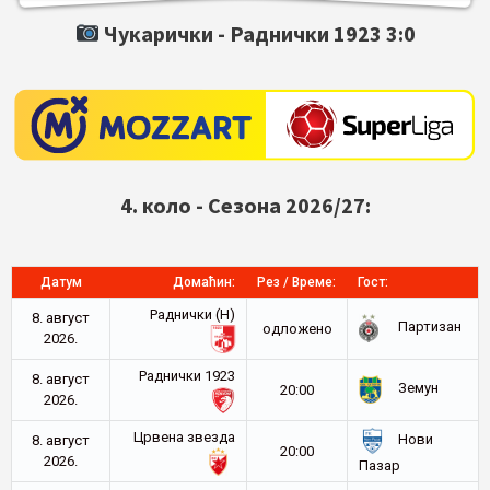
Чукарички -
Раднички 1923
3:0
4. коло - Сезона 2026/27:
Датум
Домаћин:
Рез / Време:
Гост:
Раднички (Н)
8. август
Партизан
oдложено
2026.
Раднички 1923
8. август
Земун
20:00
2026.
Црвена звезда
Нови
8. август
20:00
2026.
Пазар