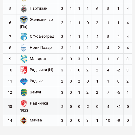
Партизан
5
3
1
1
1
6
5
1
4
Железничар
6
2
1
1
0
2
1
1
4
(Па)
ОФК Београд
7
3
1
1
1
4
5
-1
4
Нови Пазар
8
3
1
1
1
2
4
-2
4
Младост
9
3
0
3
0
1
1
0
3
Раднички (Н)
10
3
1
0
2
2
4
-2
3
Радник
11
2
0
2
0
1
1
0
2
Земун
12
3
0
1
2
2
7
-5
1
Раднички
13
2
0
0
2
0
4
-4
0
1923
Мачва
14
3
0
0
3
1
10
-9
0