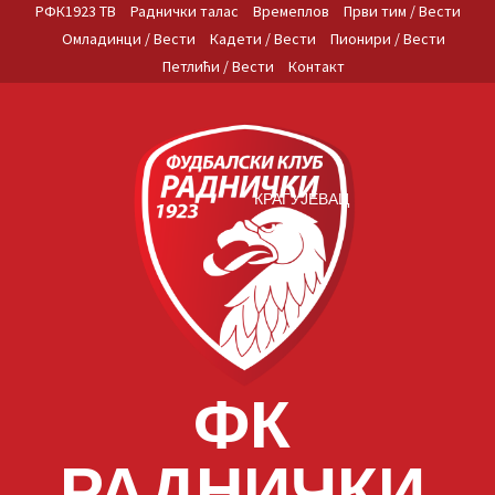
Skip
РФК1923 ТВ
Раднички талас
Времеплов
Први тим / Вести
to
Омладинци / Вести
Кадети / Вести
Пионири / Вести
content
Петлићи / Вести
Контакт
КРАГУЈЕВАЦ
ФК
РАДНИЧКИ