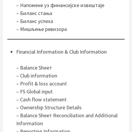
–
Напомене уз финансијске извештаје
– Биланс стања
–
Биланс успеха
–
Мишљење ревизора
Financial Information & Club Information
– Balance Sheeт
–
Club information
–
Profit & loss account
–
FS Global input
– Cash flow statement
–
Ownership Structure Details
–
Balance Sheeт
Reconciliation and Additional
Information
–
Reporting Information