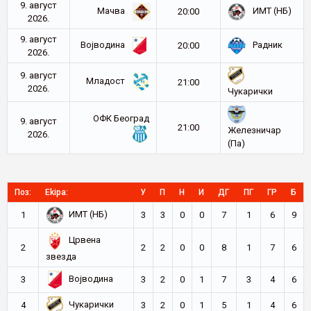
9. август
Мачва
ИМТ (НБ)
20:00
2026.
9. август
Војводина
Радник
20:00
2026.
9. август
Младост
21:00
2026.
Чукарички
ОФК Београд
9. август
21:00
Железничар
2026.
(Па)
Поз:
Ekipa:
У
П
Н
И
ДГ
ПГ
ГР
Б
ИМТ (НБ)
1
3
3
0
0
7
1
6
9
Црвена
2
2
2
0
0
8
1
7
6
звезда
Војводина
3
3
2
0
1
7
3
4
6
Чукарички
4
3
2
0
1
5
1
4
6