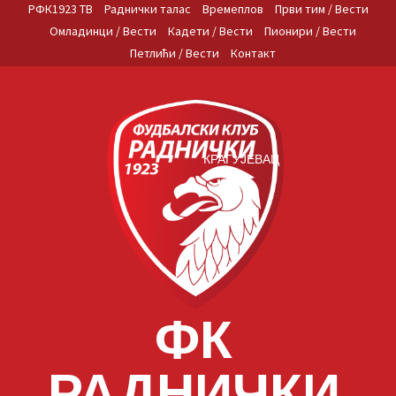
Skip
РФК1923 ТВ
Раднички талас
Времеплов
Први тим / Вести
to
Омладинци / Вести
Кадети / Вести
Пионири / Вести
content
Петлићи / Вести
Контакт
КРАГУЈЕВАЦ
ФК
РАДНИЧКИ