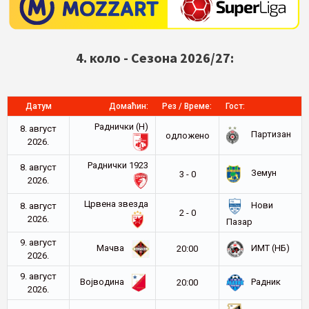
4. коло - Сезона 2026/27:
Датум
Домаћин:
Рез / Време:
Гост:
Раднички (Н)
8. август
Партизан
oдложено
2026.
Раднички 1923
8. август
Земун
3 - 0
2026.
Црвена звезда
Нови
8. август
2 - 0
2026.
Пазар
9. август
Мачва
ИМТ (НБ)
20:00
2026.
9. август
Војводина
Радник
20:00
2026.