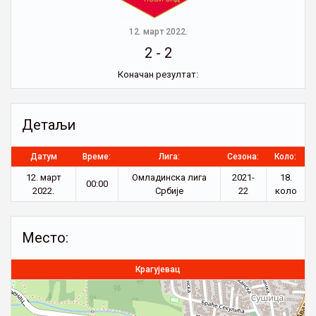
12. март 2022.
2
-
2
Коначан резултат:
Детаљи
Датум
Време:
Лига:
Сезона:
Коло:
12. март
Омладинска лига
2021-
18.
00:00
2022.
Србије
22
коло
Место:
Крагујевац