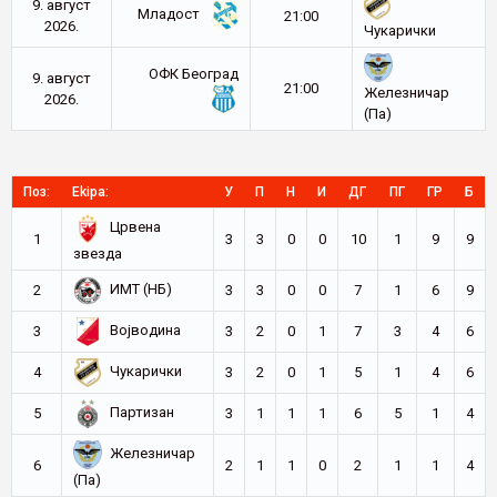
9. август
Младост
21:00
2026.
Чукарички
ОФК Београд
9. август
21:00
Железничар
2026.
(Па)
Поз:
Ekipa:
У
П
Н
И
ДГ
ПГ
ГР
Б
Црвена
1
3
3
0
0
10
1
9
9
звезда
ИМТ (НБ)
2
3
3
0
0
7
1
6
9
Војводина
3
3
2
0
1
7
3
4
6
Чукарички
4
3
2
0
1
5
1
4
6
Партизан
5
3
1
1
1
6
5
1
4
Железничар
6
2
1
1
0
2
1
1
4
(Па)