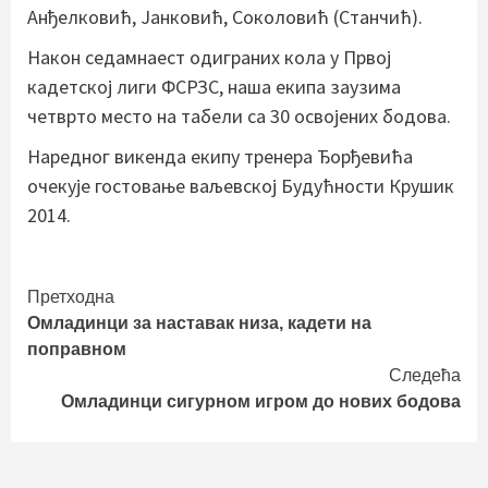
Анђелковић, Јанковић, Соколовић (Станчић).
Након седамнаест одиграних кола у Првој
кадетској лиги ФСРЗС, наша екипа заузима
четврто место на табели са 30 освојених бодова.
Наредног викенда екипу тренера Ђорђевића
очекује гостовање ваљевској Будућности Крушик
2014.
Continue
Претходна
Омладинци за наставак низа, кадети на
Reading
поправном
Следећа
Омладинци сигурном игром до нових бодова