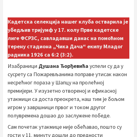
Кадетска селекција нашег клуба остварила је
убедљив тријумф у 17. колу Прве кадетске
лиге ФСРЗС, савладавши данас на помоћном
терену стадиона „Чика Дача“ екипу Младог
радника 1926 са 6:2 (3:2).
Изабраници
Душана Ђорђевића
успели су да у
сусрету са Пожаревљанима поправе утисак након
несрећног пораза у Шапцу на пролећној
премијери. У изузетно отвореној и ефикасној
утакмици са доста преокрета, наш тим је бољом
игром у завршници првог и током другог
полувремена дошао до заслужене победе.
Сам почетак утакмице није обећавао, пошто су
гости у 11. минуту дошли до предности