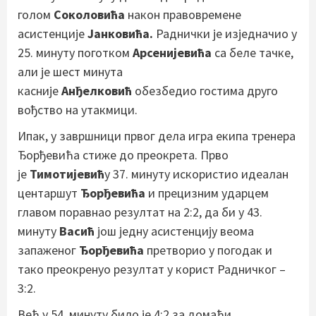
голом
Соколовића
након правовремене
асистенције
Јанковића.
Раднички је изједначио у
25. минуту поготком
Арсенијевића
са беле тачке,
али је шест минута
касније
Анђелковић
обезбедио гостима друго
вођство на утакмици.
Ипак, у завршници првог дела игра екипа тренера
Ђорђевића стиже до преокрета. Прво
је
Тимотијевић
у 37. минуту искористио идеалан
центаршут
Ђорђевића
и прецизним ударцем
главом поравнао резултат на 2:2, да би у 43.
минуту
Васић
још једну асистенцију веома
запаженог
Ђорђевића
претворио у погодак и
тако преокренуо резултат у корист Радничког –
3:2.
Већ у 54. минуту било је 4:2 за домаћи