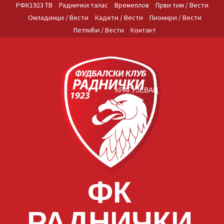
Skip
РФК1923 ТВ
Раднички талас
Времеплов
Први тим / Вести
to
Омладинци / Вести
Кадети / Вести
Пионири / Вести
content
Петлићи / Вести
Контакт
КРАГУЈЕВАЦ
ФК
РАДНИЧКИ