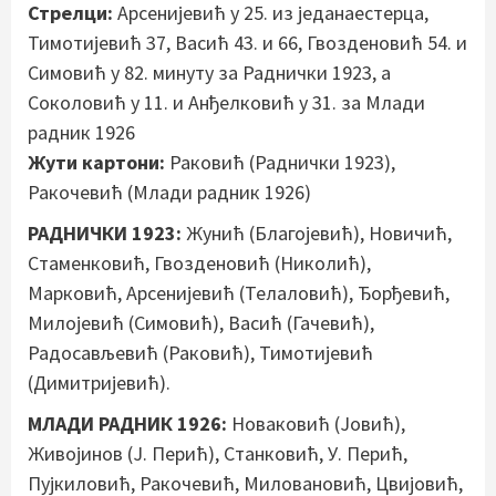
Стрелци:
Арсенијевић у 25. из једанаестерца,
Тимотијевић 37, Васић 43. и 66, Гвозденовић 54. и
Симовић у 82. минуту за Раднички 1923, а
Соколовић у 11. и Анђелковић у 31. за Млади
радник 1926
Жути картони:
Раковић (Раднички 1923),
Ракочевић (Млади радник 1926)
РАДНИЧКИ 1923:
Жунић (Благојевић), Новичић,
Стаменковић, Гвозденовић (Николић),
Марковић, Арсенијевић (Телаловић), Ђорђевић,
Милојевић (Симовић), Васић (Гачевић),
Радосављевић (Раковић), Тимотијевић
(Димитријевић).
МЛАДИ РАДНИК 1926:
Новаковић (Јовић),
Живојинов (Ј. Перић), Станковић, У. Перић,
Пујкиловић, Ракочевић, Миловановић, Цвијовић,