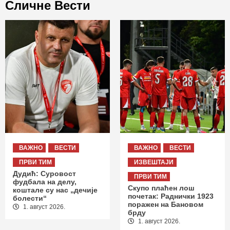
Сличне Вести
ВАЖНО
ВЕСТИ
ВАЖНО
ВЕСТИ
ПРВИ ТИМ
ИЗВЕШТАЈИ
Дудић: Суровост
ПРВИ ТИМ
фудбала на делу,
Скупо плаћен лош
коштале су нас „дечије
почетак: Раднички 1923
болести“
поражен на Бановом
1. август 2026.
брду
1. август 2026.