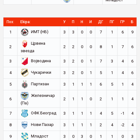
Поз:
Ekipa:
У
П
Н
И
ДГ
ПГ
ГР
Б
ИМТ (НБ)
1
3
3
0
0
7
1
6
9
Црвена
2
2
2
0
0
8
1
7
6
звезда
Војводина
3
3
2
0
1
7
3
4
6
Чукарички
4
3
2
0
1
5
1
4
6
Партизан
5
3
1
1
1
6
5
1
4
Железничар
6
2
1
1
0
2
1
1
4
(Па)
ОФК Београд
7
3
1
1
1
4
5
-1
4
Нови Пазар
8
3
1
1
1
2
4
-2
4
Младост
9
3
0
3
0
1
1
0
3