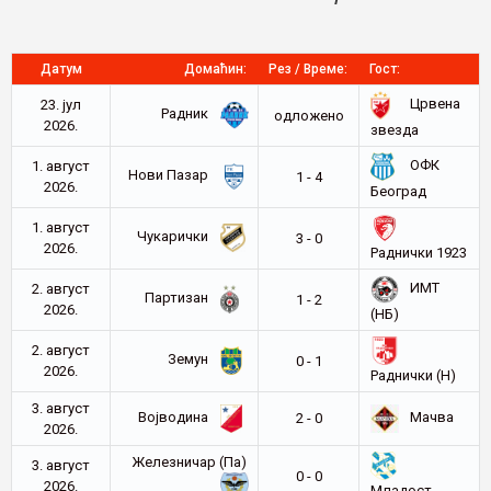
Датум
Домаћин:
Рез / Време:
Гост:
Црвена
23. јул
Радник
oдложено
2026.
звезда
ОФК
1. август
Нови Пазар
1 - 4
2026.
Београд
1. август
Чукарички
3 - 0
2026.
Раднички 1923
ИМТ
2. август
Партизан
1 - 2
2026.
(НБ)
2. август
Земун
0 - 1
2026.
Раднички (Н)
3. август
Војводина
Мачва
2 - 0
2026.
Железничар (Па)
3. август
0 - 0
2026.
Младост