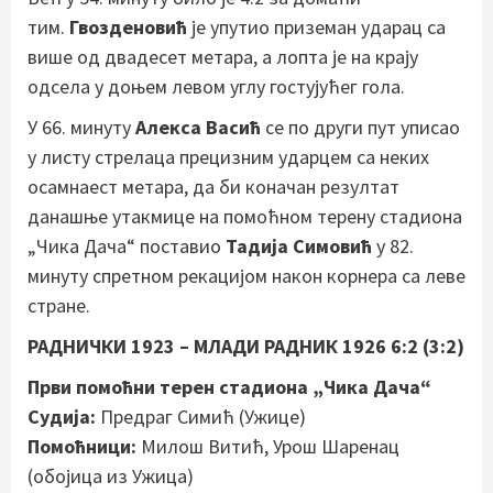
тим.
Гвозденовић
је упутио приземан ударац са
више од двадесет метара, а лопта је на крају
одсела у доњем левом углу гостујућег гола.
У 66. минуту
Алекса Васић
се по други пут уписао
у листу стрелаца прецизним ударцем са неких
осамнаест метара, да би коначан резултат
данашње утакмице на помоћном терену стадиона
„Чика Дача“ поставио
Тадија Симовић
у 82.
минуту спретном рекацијом након корнера са леве
стране.
РАДНИЧКИ 1923 – МЛАДИ РАДНИК 1926 6:2 (3:2)
Први помоћни терен стадиона „Чика Дача“
Судија:
Предраг Симић (Ужице)
Помоћници:
Милош Витић, Урош Шаренац
(обојица из Ужица)