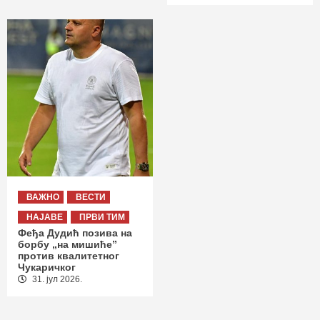
ВАЖНО
ВЕСТИ
НАЈАВЕ
ПРВИ ТИМ
Феђа Дудић позива на
борбу „на мишиће”
против квалитетног
Чукаричког
31. јул 2026.