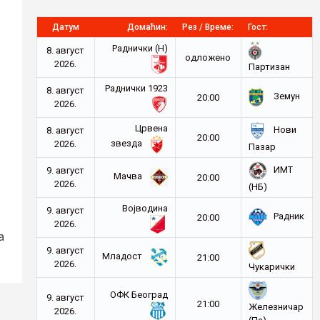
Датум
Домаћин:
Рез / Време:
Гост:
Раднички (Н)
8. август
oдложено
2026.
Партизан
Раднички 1923
8. август
Земун
20:00
2026.
Црвена
Нови
8. август
20:00
звезда
2026.
Пазар
ИМТ
9. август
Мачва
20:00
2026.
(НБ)
Војводина
9. август
Радник
20:00
2026.
а
9. август
Младост
21:00
2026.
Чукарички
ОФК Београд
9. август
21:00
Железничар
2026.