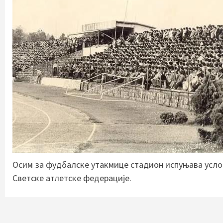
Осим за фудбалске утакмице стадион испуњава усло
Светске атлетске федерације.