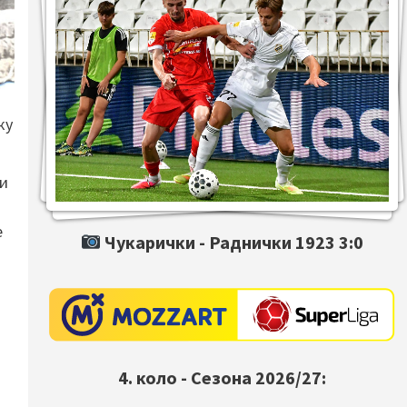
ку
ки
е
Чукарички -
Раднички 1923
3:0
4. коло - Сезона 2026/27: