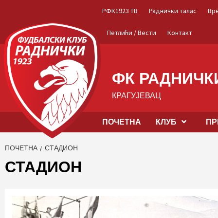
Skip
РФК1923 ТВ
Раднички талас
Вр
to
content
Петлићи / Вести
Контакт
ФК РАДНИЧКИ
КРАГУЈЕВАЦ
ПОЧЕТНА
КЛУБ
ПР
ПОЧЕТНА
СТАДИОН
СТАДИОН