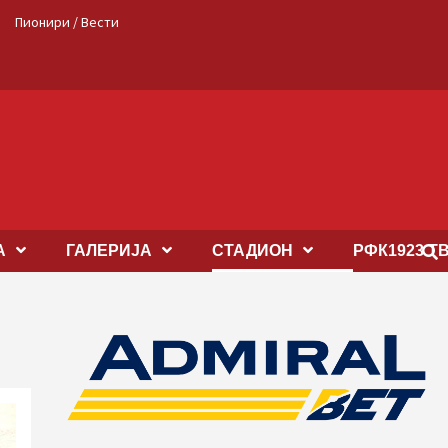
Пионири / Вести
А
ГАЛЕРИЈА
СТАДИОН
РФК1923 Т