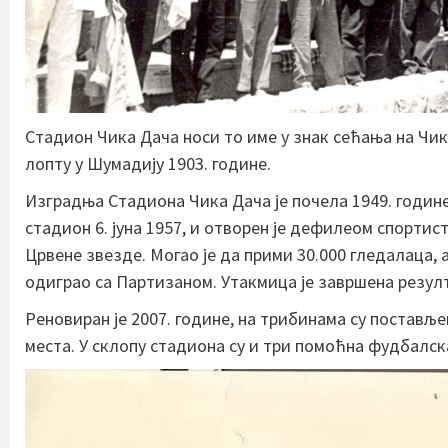
Стадион Чика Дача носи то име у знак сећања на Чик
лопту у Шумадију 1903. године.
Изградња Стадиона Чика Дача је почела 1949. године 
стадион 6. јуна 1957, и отворен је дефилеом спорти
Црвене звезде. Могао је да прими 30.000 гледалаца,
одиграо са Партизаном. Утакмица је завршена резулт
Реновиран је 2007. године, на трибинама су постављ
места. У склопу стадиона су и три помоћна фудбалск