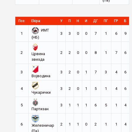
(Па)
Поз:
Ekipa:
У
П
Н
И
ДГ
ПГ
ГР
Б
ИМТ
1
3
3
0
0
7
1
6
9
(НБ)
2
2
2
0
0
8
1
7
6
Црвена
звезда
3
3
2
0
1
7
3
4
6
Војводина
4
3
2
0
1
5
1
4
6
Чукарички
5
3
1
1
1
6
5
1
4
Партизан
6
2
1
1
0
2
1
1
4
Железничар
(Па)