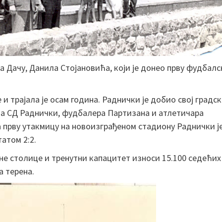
а Дачу, Данила Стојановића, који је донео прву фудбалс
и трајала је осам година. Раднички је добио свој градс
ста СД Раднички, фудбалера Партизана и атлетичара
 а прву утакмицу на новоизграђеном стадиону Раднички ј
атом 2:2.
ене столице и тренутни капацитет износи 15.100 седећих
а терена.