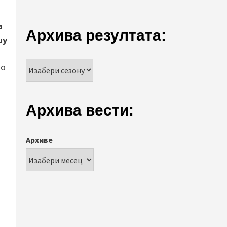
а
Архива резултата:
шу
ио
Архива вести:
Архиве