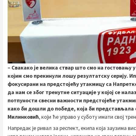
– Свакако је велика ствар што смо на гостовању 
којим смо прекинули лошу резултатску серију. Ипа
фокусирани на предстојећу утакмицу са Напретко
да нам се због тренутне ситуације у којој се на
потпуности свесни важности предстојеће утакмиц
како би дошли до победе, која би представљала 
Милинковић
, који ће управо у суботу имати свој тр
Напредак је ривал за респект, екипа која заузима в