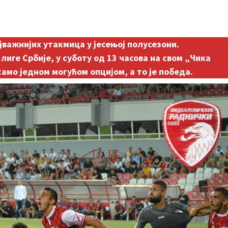
јважнијих утакмица у јесењој полусезони.
лиге Србије, у суботу од 13 часова на свом „Чика
амо једном могућом опцијом, а то је победа.