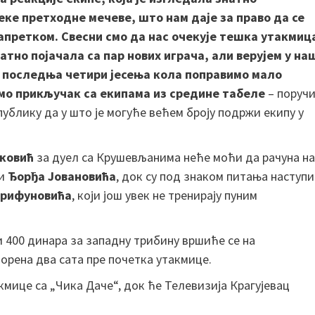
еке претходне мечеве, што нам даје за право да се
апретком. Свесни смо да нас очекује тешка утакмиц
атно појачала са пар нових играча, али верујем у на
 последња четири јесења кола поправимо мало
имо прикључак са екипама из средине табеле
– поруч
 публику да у што је могуће већем броју подржи екипу у
нковић
за дуел са Крушевљанима неће моћи да рачуна на
и
Ђорђа Јовановића
, док су под знаком питања наступи
Трифуновића
, који још увек не тренирају пуним
и 400 динара за западну трибину вршиће се на
орена два сата пре почетка утакмице.
мице са „Чика Даче“, док ће Телевизија Крагујевац