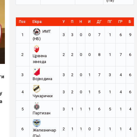
(Па)
Поз:
Ekipa:
У
П
Н
И
ДГ
ПГ
ГР
Б
ИМТ
1
3
3
0
0
7
1
6
9
(НБ)
2
2
2
0
0
8
1
7
6
Црвена
звезда
3
3
2
0
1
7
3
4
6
ти
Војводина
у
4
3
2
0
1
5
1
4
6
Чукарички
а
5
3
1
1
1
6
5
1
4
Партизан
6
2
1
1
0
2
1
1
4
Железничар
(Па)