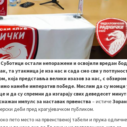
у Суботици остали непоражени и освојили вредан бод
к, та утакмица је иза нас и сада смо сви у потпунос
м, која представља велики изазов за нас, с обзиром
лазимо намеће императив победе. Мислим да су момци 
е и да су спремни да изгарају свих деведесет минут
снажан импулс за наставак првенства
– истиче
Зоран
енерски деби пред крагујевачком публиком.
исоко пето место на првенственој табели и пружа одличне