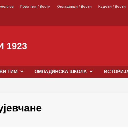
емеплов
Први тим / Вести
Омладинци / Вести
Кадети / Вести
 1923
ВИ ТИМ
OМЛАДИНСКА ШКОЛА
ИСТОРИЈ
ујевчане