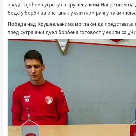
предстојећем сусрету са крушевачким Напретком на 
бода у борби за опстанак у елитном рангу такмичења
Победа над Крушевљанима могла би да представља пр
пред сутрашњи дуел борбена готовост у екипи са „Ч