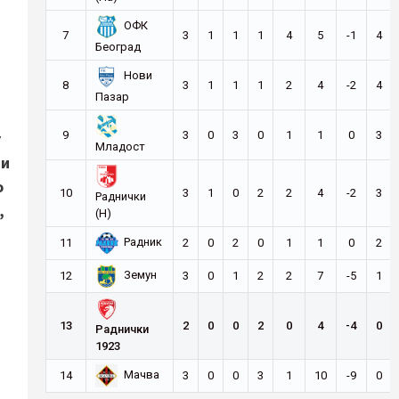
ОФК
7
3
1
1
1
4
5
-1
4
Београд
Нови
з
8
3
1
1
1
2
4
-2
4
Пазар
9
3
0
3
0
1
1
0
3
у
Младост
ји
о
10
3
1
0
2
2
4
-2
3
Раднички
,
(Н)
Радник
11
2
0
2
0
1
1
0
2
Земун
12
3
0
1
2
2
7
-5
1
13
2
0
0
2
0
4
-4
0
Раднички
1923
Мачва
14
3
0
0
3
1
10
-9
0