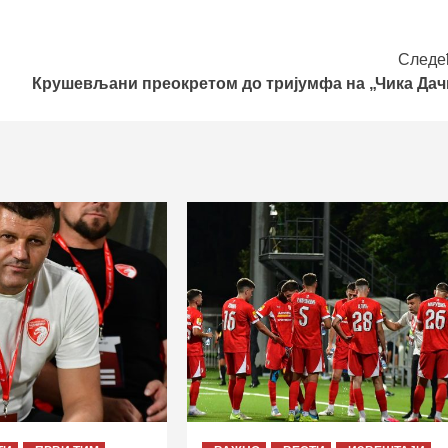
Следе
Крушевљани преокретом до тријумфа на „Чика Дач