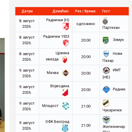
Датум
Домаћин:
Рез / Време:
Гост:
Раднички (Н)
8. август
oдложено
2026.
Партизан
Раднички 1923
8. август
Земун
20:00
2026.
Црвена
Нови
8. август
20:00
звезда
2026.
Пазар
ИМТ
9. август
Мачва
20:00
2026.
(НБ)
Војводина
9. август
Радник
20:00
2026.
9. август
Младост
21:00
2026.
Чукарички
ОФК Београд
9. август
21:00
Железничар
2026.