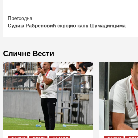
Continue
Претходна
Судија Рабреновић скројио капу Шумадинцима
Reading
Сличне Вести