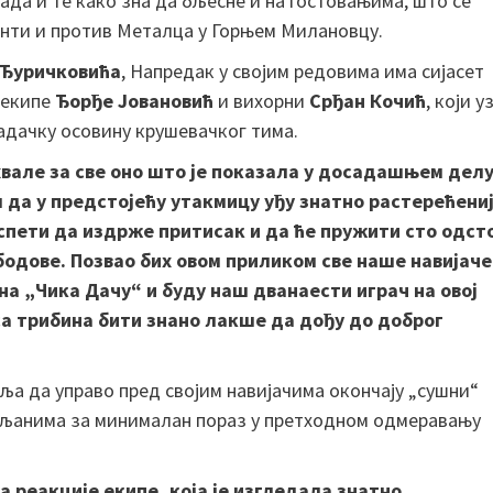
мада и те како зна да бљесне и на гостовањима, што се
енти и против Металца у Горњем Милановцу.
Ђуричковића
, Напредак у својим редовима има сијасет
 екипе
Ђорђе Јовановић
и вихорни
Срђан Кочић
, који у
адачку осовину крушевачког тима.
хвале за све оно што је показала у досадашњем дел
 да у предстојећу утакмицу уђу знатно растерећени
 успети да издрже притисак и да ће пружити сто одст
бодове. Позвао бих овом приликом све наше навијаче
 на „Чика Дачу“ и буду наш дванаести играч на овој
са трибина бити знано лакше да дођу до доброг
ља да управо пред својим навијачима окончају „сушни“
евљанима за минималан пораз у претходном одмеравању
 реакције екипе, која је изгледала знатно