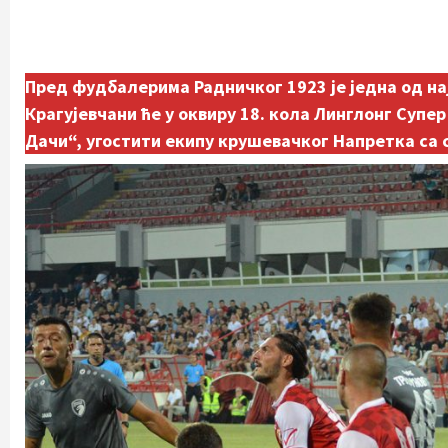
Пред фудбалерима Радничког 1923 је једна од на
Крагујевчани ће у оквиру 18. кола Линглонг Супер 
Дачи“, угостити екипу крушевачког Напретка са с