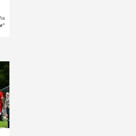
ћа
и“