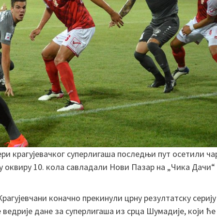
ери крагујевачког суперлигаша последњи пут осетили ча
“ у оквиру 10. кола савладали Нови Пазар на „Чика Дачи“
Крагујевчани коначно прекинули црну резултатску серију
е ведрије дане за суперлигаша из срца Шумадије, који ће