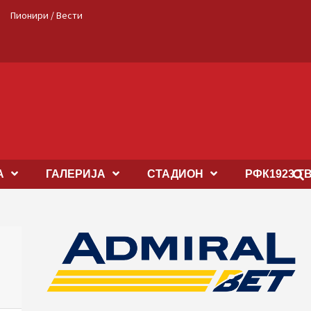
Пионири / Вести
А
ГАЛЕРИЈА
СТАДИОН
РФК1923 Т