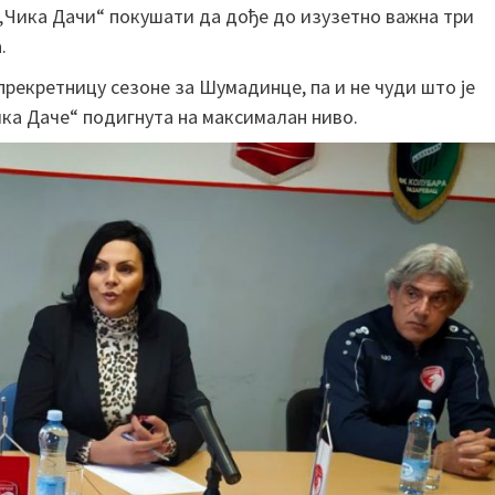
„Чика Дачи“ покушати да дође до изузетно важна три
.
екретницу сезоне за Шумадинце, па и не чуди што је
ика Даче“ подигнута на максималан ниво.