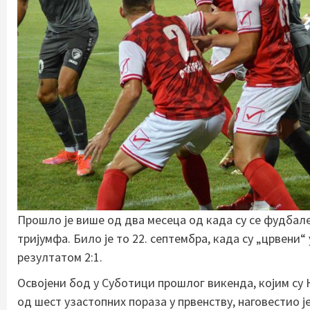
Прошло је више од два месеца од када су се фудбал
тријумфа. Било је то 22. септембра, када су „црвени
резултатом 2:1.
Освојени бод у Суботици прошлог викенда, којим су 
од шест узастопних пораза у првенству, наговестио ј