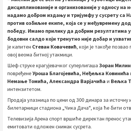
дисциплинованије и организованије у односу на н
надамо добром издању и тријумфу у сусрету са Н
против озбиљне екипе, која се у међувремену дод
победу. Имамо прилику да добрим резултатима у
бодовни салдо који тренутно није добар и ухват
је капитен
Стеван Ковачевић
, који је такође позвао
овој веома битној утакмици.
Шеф струке крагујевачког суперлигаша
Зоран Мили
повређене
Уроша Благојевића, Неђељка Ковинића
Немање Томића, Александра Варјачића
и
Вељка 
интензитетом.
Продаја улазница по цени од 300 динара за источну 
билетарници стадиона „Чика Дача“, која ће бити отв
Телевизија Арена спорт вршиће директан пренос утак
емитовати одложен снимак сусрета.