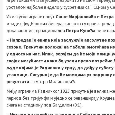
игре током читаве јесени, нарочито на свом терену, 
уосталом најбоље видело у сусретима са ТСЦ-ом у С
Уз искусне играче попут
Саше Марјановића
и
Петра
младих фудбалских бисера, као што су први стрелац
доказаног интернационалца
Петра Кунића
чине нап
–
Напредак је екипа која заслужује апсолутне по
сезоне. Тренутни положај на табели омогућава им
у односу на нас. Ипак, верујем да ће моји момци
својих могућности како би узели преко потребне 
људе којима је Раднички у срцу, да дођу у суботу
утакмици. Сигурно је да ће момцима уз подршку 
резултата
– сматра Милинковић.
Међу играчима Радничког 1923 присутна је велика же
период без тријумфа и уједно се реванширају Круш
снага на стадиону под Багдалом (0:1).
–
Мислим да се већ на утакмици у Суботици видела