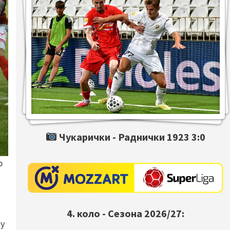
Чукарички -
Раднички 1923
3:0
р
4. коло - Сезона 2026/27:
 у