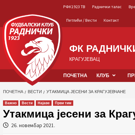
Skip
РФК1923 ТВ
Раднички талас
Вр
to
content
Петлићи / Вести
Контакт
ФК РАДНИЧКИ
КРАГУЈЕВАЦ
ПОЧЕТНА
КЛУБ
ПР
ПОЧЕТНА
ВЕСТИ
УТАКМИЦА ЈЕСЕНИ ЗА КРАГУЈЕВЧАНЕ
Важно
Вести
Најаве
Први тим
Утакмица јесени за Краг
26. новембар 2021.