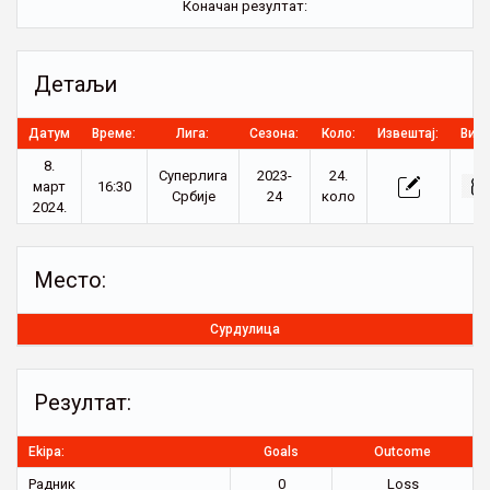
Коначан резултат:
Детаљи
Датум
Време:
Лига:
Сезона:
Коло:
Извештај:
Виде
8.
Суперлига
2023-
24.
март
16:30
Србије
24
коло
2024.
Место:
Сурдулица
Резултат:
Ekipa:
Goals
Outcome
Радник
0
Loss