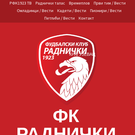
Skip
РФК1923 ТВ
Раднички талас
Времеплов
Први тим / Вести
to
Омладинци / Вести
Кадети / Вести
Пионири / Вести
content
Петлићи / Вести
Контакт
КРАГУЈЕВАЦ
ФК
РАДНИЧКИ