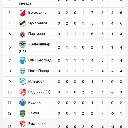
звезда
Војводина
3
3
2
0
1
7
3
4
6
Чукарички
4
3
2
0
1
5
1
4
6
Партизан
5
3
1
1
1
6
5
1
4
Железничар
6
2
1
1
0
2
1
1
4
(Па)
ОФК Београд
7
3
1
1
1
4
5
-1
4
Нови Пазар
8
3
1
1
1
2
4
-2
4
Младост
9
3
0
3
0
1
1
0
3
Раднички (Н)
10
3
1
0
2
2
4
-2
3
Радник
11
2
0
2
0
1
1
0
2
Земун
12
3
0
1
2
2
7
-5
1
Раднички
13
2
0
0
2
0
4
-4
0