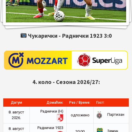
Чукарички -
Раднички 1923
3:0
4. коло - Сезона 2026/27:
Датум
Домаћин:
Рез / Време:
Гост:
Раднички (Н)
8. август
Партизан
oдложено
2026.
Раднички 1923
8. август
Земун
20:00