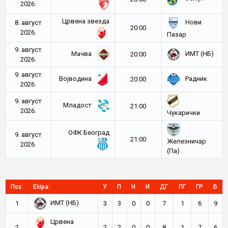
2026.
Црвена звезда
Нови
8. август
20:00
2026.
Пазар
9. август
Мачва
ИМТ (НБ)
20:00
2026.
9. август
Војводина
Радник
20:00
2026.
9. август
Младост
21:00
2026.
Чукарички
ОФК Београд
9. август
21:00
Железничар
2026.
(Па)
Поз:
Ekipa:
У
П
Н
И
ДГ
ПГ
ГР
Б
ИМТ (НБ)
1
3
3
0
0
7
1
6
9
Црвена
2
2
2
0
0
8
1
7
6