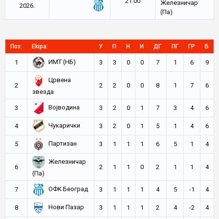
21:00
Железничар
2026.
(Па)
Поз:
Ekipa:
У
П
Н
И
ДГ
ПГ
ГР
Б
ИМТ (НБ)
1
3
3
0
0
7
1
6
9
Црвена
2
2
2
0
0
8
1
7
6
звезда
Војводина
3
3
2
0
1
7
3
4
6
Чукарички
4
3
2
0
1
5
1
4
6
Партизан
5
3
1
1
1
6
5
1
4
Железничар
6
2
1
1
0
2
1
1
4
(Па)
ОФК Београд
7
3
1
1
1
4
5
-1
4
Нови Пазар
8
3
1
1
1
2
4
-2
4