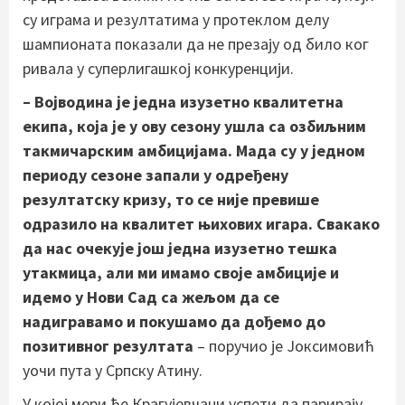
су играма и резултатима у протеклом делу
шампионата показали да не презају од било ког
ривала у суперлигашкој конкуренцији.
– Војводина је једна изузетно квалитетна
екипа, која је у ову сезону ушла са озбиљним
такмичарским амбицијама. Мада су у једном
периоду сезоне запали у одређену
резултатску кризу, то се није превише
одразило на квалитет њихових игара. Свакако
да нас очекује још једна изузетно тешка
утакмица, али ми имамо своје амбиције и
идемо у Нови Сад са жељом да се
надигравамо и покушамо да дођемо до
позитивног резултата
– поручио је Јоксимовић
уочи пута у Српску Атину.
У којој мери ће Крагујевчани успети да парирају