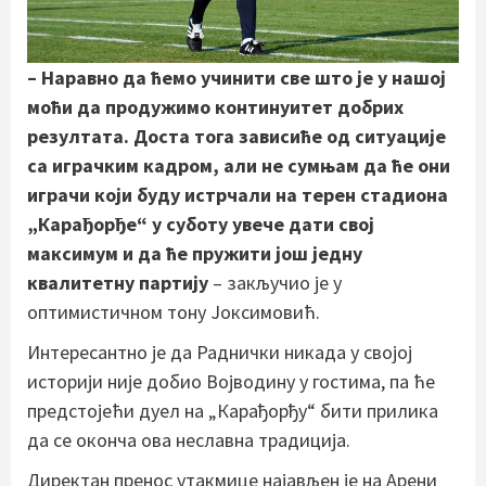
– Наравно да ћемо учинити све што је у нашој
моћи да продужимо континуитет добрих
резултата. Доста тога зависиће од ситуације
са играчким кадром, али не сумњам да ће они
играчи који буду истрчали на терен стадиона
„Карађорђе“ у суботу увече дати свој
максимум и да ће пружити још једну
квалитетну партију
– закључио је у
оптимистичном тону Јоксимовић.
Интересантно је да Раднички никада у својој
историји није добио Војводину у гостима, па ће
предстојећи дуел на „Карађорђу“ бити прилика
да се оконча ова неславна традиција.
Директан пренос утакмице најављен је на Арени