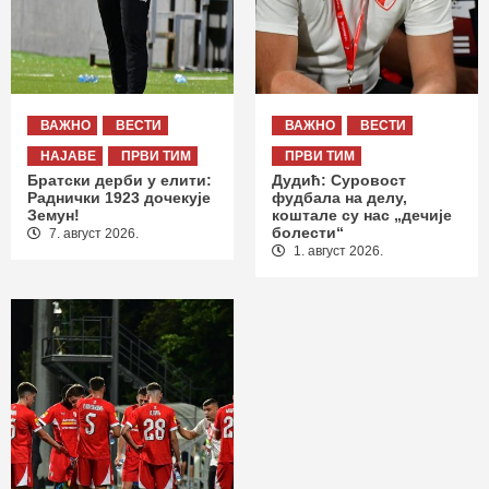
ВАЖНО
ВЕСТИ
ВАЖНО
ВЕСТИ
НАЈАВЕ
ПРВИ ТИМ
ПРВИ ТИМ
Братски дерби у елити:
Дудић: Суровост
Раднички 1923 дочекује
фудбала на делу,
Земун!
коштале су нас „дечије
болести“
7. август 2026.
1. август 2026.