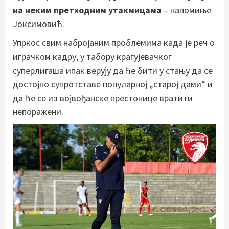
на неким претходним утакмицама
– напомиње
Јоксимовић.
Упркос свим набројаним проблемима када је реч о
играчком кадру, у табору крагујевачког
суперлигаша ипак верују да ће бити у стању да се
достојно супротставе популарној „старој дами“ и
да ће се из војвођанске престонице вратити
непоражени.