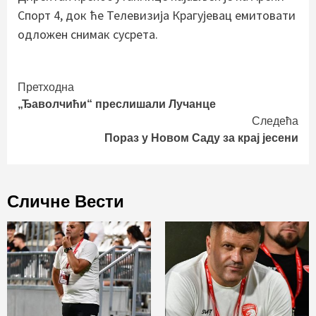
Спорт 4, док ће Телевизија Крагујевац емитовати
одложен снимак сусрета.
Continue
Претходна
„Ђаволчићи“ преслишали Лучанце
Reading
Следећа
Пораз у Новом Саду за крај јесени
Сличне Вести