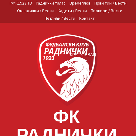
Skip
РФК1923 ТВ
Раднички талас
Времеплов
Први тим / Вести
to
Омладинци / Вести
Кадети / Вести
Пионири / Вести
content
Петлићи / Вести
Контакт
КРАГУЈЕВАЦ
ФК
РАДНИЧКИ