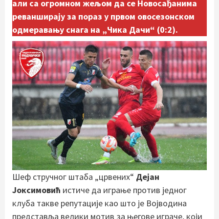
али са огромном жељом да се Новосађанима
реванширају за пораз у првом овосезонском
одмеравању снага на „Чика Дачи“ (0:2).
Шеф стручног штаба „црвених“
Дејан
Јоксимовић
истиче да играње против једног
клуба такве репутације као што је Војводина
представља велики мотив за његове играче, који