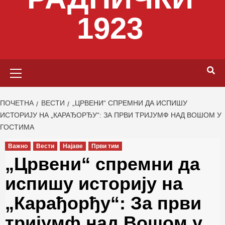
1923
Primary
Menu
ПОЧЕТНА
ВЕСТИ
„ЦРВЕНИ“ СПРЕМНИ ДА ИСПИШУ
ИСТОРИЈУ НА „КАРАЂОРЂУ“: ЗА ПРВИ ТРИЈУМФ НАД ВОШОМ У
ГОСТИМА
Важно
Вести
Најаве
Први тим
„Црвени“ спремни да
испишу историју на
„Карађорђу“: За први
тријумф над Вошом у