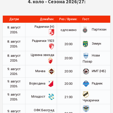
4. коло - Сезона 2026/27:
Датум
Домаћин:
Рез / Време:
Гост:
Раднички (Н)
8. август
Партизан
oдложено
2026.
Раднички 1923
8. август
Земун
20:00
2026.
Црвена звезда
Нови
8. август
20:00
2026.
Пазар
9. август
Мачва
ИМТ (НБ)
20:00
2026.
9. август
Војводина
Радник
20:00
2026.
9. август
Младост
21:00
2026.
Чукарички
ОФК Београд
9. август