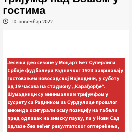
гостима
10. новембар 2022.
Јесењи део сезоне у Моцарт Бет Суперлиги
Србије фудбалери Радничког 1923 завршавају
гостовањем новосадској Војводини, у суботу
од 19 часова на стадиону „Карађорђе“.
Шумадинци су минималним тријумфом у
сусрету са Радником из Сурдулице прошлог
викенда осигурали осму позицију на табели
пред одлазак на зимску паузу, па у Нови Сад
одлазе без већег резултатског оптерећења,