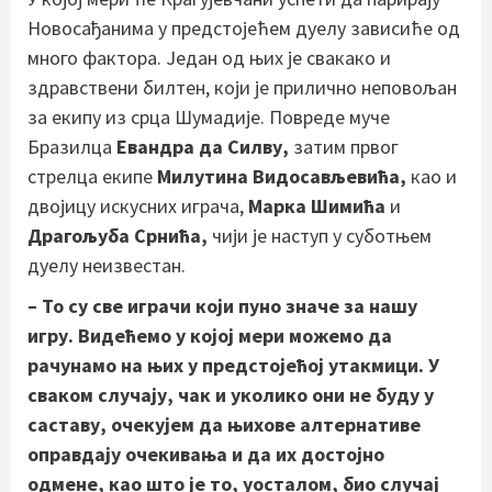
Новосађанима у предстојећем дуелу зависиће од
много фактора. Један од њих је свакако и
здравствени билтен, који је прилично неповољан
за екипу из срца Шумадије. Повреде муче
Бразилца
Евандра да Силву,
затим првог
стрелца екипе
Милутина Видосављевића,
као и
двојицу искусних играча,
Марка Шимића
и
Драгољуба Срнића,
чији је наступ у суботњем
дуелу неизвестан.
– То су све играчи који пуно значе за нашу
игру. Видећемо у којој мери можемо да
рачунамо на њих у предстојећој утакмици. У
сваком случају, чак и уколико они не буду у
саставу, очекујем да њихове алтернативе
оправдају очекивања и да их достојно
одмене, као што је то, уосталом, био случај