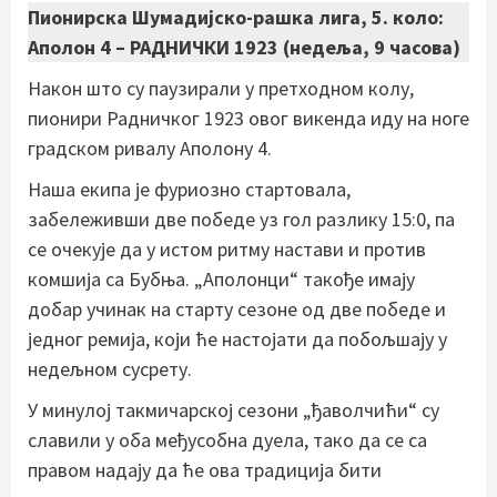
Пионирска Шумадијско-рашка лига, 5. коло:
Аполон 4 – РАДНИЧКИ 1923 (недеља, 9 часова)
Након што су паузирали у претходном колу,
пионири Радничког 1923 овог викенда иду на ноге
градском ривалу Аполону 4.
Наша екипа је фуриозно стартовала,
забележивши две победе уз гол разлику 15:0, па
се очекује да у истом ритму настави и против
комшија са Бубња. „Аполонци“ такође имају
добар учинак на старту сезоне од две победе и
једног ремија, који ће настојати да побољшају у
недељном сусрету.
У минулој такмичарској сезони „ђаволчићи“ су
славили у оба међусобна дуела, тако да се са
правом надају да ће ова традиција бити