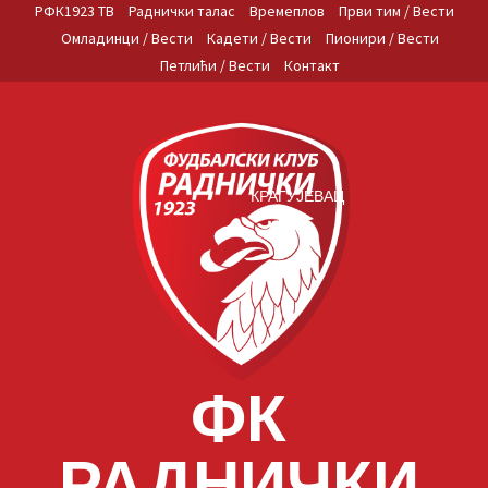
Skip
РФК1923 ТВ
Раднички талас
Времеплов
Први тим / Вести
to
Омладинци / Вести
Кадети / Вести
Пионири / Вести
content
Петлићи / Вести
Контакт
КРАГУЈЕВАЦ
ФК
РАДНИЧКИ