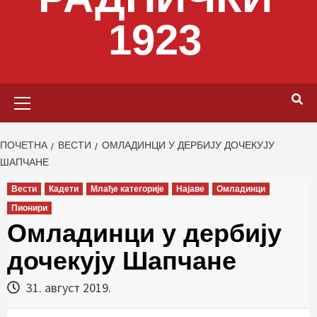
1923
Primary
Menu
ПОЧЕТНА
ВЕСТИ
ОМЛАДИНЦИ У ДЕРБИЈУ ДОЧЕКУЈУ
ШАПЧАНЕ
Вести
Кадети
Млађе категорије
Најаве
Омладинци
Пионири
Омладинци у дербију
дочекују Шапчане
31. август 2019.