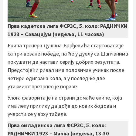
Прва кадетска лига ФСРЗС, 5. коло: РАДНИЧКИ
1923 – Савацијум (недеља, 11 часова)
Екипа тренера Душана Ђорђевића стартовала је
са три везане победе, па ће у дуелу са Шапчанима
покушати да настави серију добрих резултата.
Предстојећи ривал има половичан учинак после
четири одиграна кола, а у последње две
утакмице претрпео је поразе.
Улога фаворита је на страни домаће екипе, која
има лепу прилику да дође до нових бодова и
учврсти се у врху табеле.
Прва омладинска лига ФСРЗС, 5. коло:
РАДНИЧКИ 1923 – Мачва (недеља, 13.30