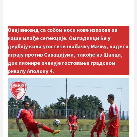
Овај викенд са собом носи нове изазове за
наше млађе селекције. Омладинци ће у
дербију кола угостити шабачку Мачву, кадети
играју против Савацијума, такође из Шапца,
док пионире очекује гостовање градском
ривалу Аполону 4.