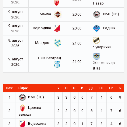
2026.
Пазар
9. август
Мачва
ИМТ (НБ)
20:00
2026.
9. август
Војводина
Радник
20:00
2026.
9. август
Младост
21:00
2026.
Чукарички
ОФК Београд
9. август
21:00
Железничар
2026.
(Па)
Поз:
Ekipa:
У
П
Н
И
ДГ
ПГ
ГР
Б
ИМТ (НБ)
1
3
3
0
0
7
1
6
9
Црвена
2
2
2
0
0
8
1
7
6
звезда
Војводина
3
3
2
0
1
7
3
4
6