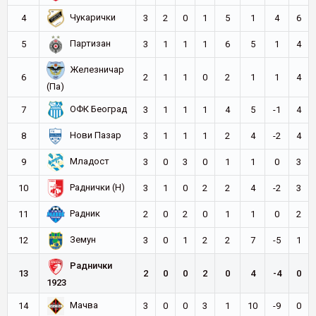
Чукарички
4
3
2
0
1
5
1
4
6
Партизан
5
3
1
1
1
6
5
1
4
Железничар
6
2
1
1
0
2
1
1
4
(Па)
ОФК Београд
7
3
1
1
1
4
5
-1
4
Нови Пазар
8
3
1
1
1
2
4
-2
4
Младост
9
3
0
3
0
1
1
0
3
Раднички (Н)
10
3
1
0
2
2
4
-2
3
Радник
11
2
0
2
0
1
1
0
2
Земун
12
3
0
1
2
2
7
-5
1
Раднички
13
2
0
0
2
0
4
-4
0
1923
Мачва
14
3
0
0
3
1
10
-9
0