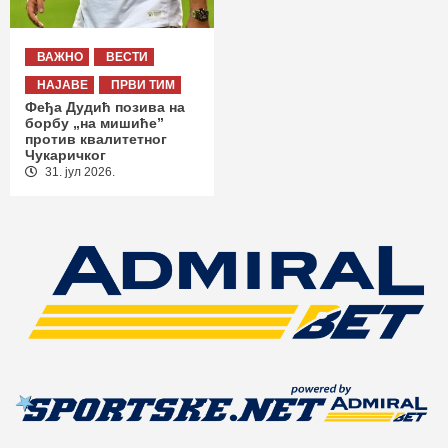
ВАЖНО
ВЕСТИ
НАЈАВЕ
ПРВИ ТИМ
Феђа Дудић позива на
борбу „на мишиће”
против квалитетног
Чукаричког
31. јул 2026.