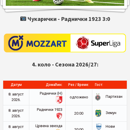
Чукарички -
Раднички 1923
3:0
4. коло - Сезона 2026/27:
Датум
Домаћин:
Рез / Време:
Гост:
Раднички (Н)
8. август
Партизан
oдложено
2026.
Раднички 1923
8. август
Земун
20:00
2026.
Црвена звезда
Нови
8. август
20:00