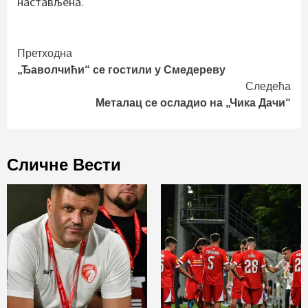
настављена.
Continue
Претходна
„Ђаволчићи“ се гостили у Смедереву
Reading
Следећа
Металац се осладио на „Чика Дачи“
Сличне Вести