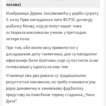
часова)
Изабраници Дејана Јоксимовића у дерби сусрету
5. кола Прве омладинске лиге ФСРЗС дочекују
шабачку Мачву, која је попут нашег тима
остварила максималан учинак у претходна
четири кола.
При том, обе екипе нису примиле гол у
досадашњем делу такмичења, док су нападачки
ефикаснији били Шапчани, који су постигли осам
голова више у односу на наш тим.
Утакмице ова два ривала су традицонално
резултатски неизвесне, па треба очекивати још
једну динамичну и занимљиву фудбалску
представу на помоћном терену стадиона „Чика
Дача“.