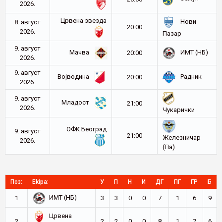
2026.
Црвена звезда
Нови
8. август
20:00
2026.
Пазар
9. август
Мачва
ИМТ (НБ)
20:00
2026.
9. август
Војводина
Радник
20:00
2026.
9. август
Младост
21:00
2026.
Чукарички
ОФК Београд
9. август
21:00
Железничар
2026.
(Па)
Поз:
Ekipa:
У
П
Н
И
ДГ
ПГ
ГР
Б
ИМТ (НБ)
1
3
3
0
0
7
1
6
9
Црвена
2
2
2
0
0
8
1
7
6