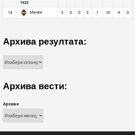
1923
Мачва
14
3
0
0
3
1
10
-9
0
Архива резултата:
Архива вести:
Архиве