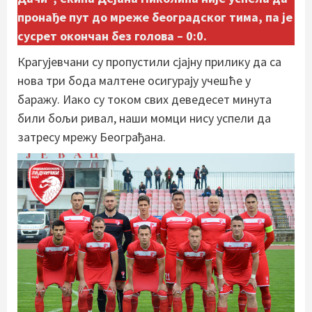
пронађе пут до мреже београдског тима, па је
сусрет окончан без голова – 0:0.
Крагујевчани су пропустили сјајну прилику да са
нова три бода малтене осигурају учешће у
баражу. Иако су током свих деведесет минута
били бољи ривал, наши момци нису успели да
затресу мрежу Београђана.