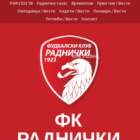
Skip
РФК1923 ТВ
Раднички талас
Времеплов
Први тим / Вести
to
Омладинци / Вести
Кадети / Вести
Пионири / Вести
content
Петлићи / Вести
Контакт
КРАГУЈЕВАЦ
ФК
РАДНИЧКИ