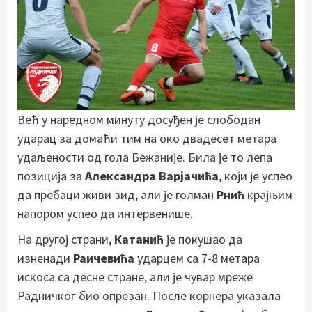
Већ у наредном минуту досуђен је слободан
ударац за домаћи тим на око двадесет метара
удаљености од гола Бежаније. Била је то лепа
позиција за
Александра Варјачића
, који је успео
да пребаци живи зид, али је голман
Рнић
крајњим
напором успео да интервенише.
На другој страни,
Катанић
је покушао да
изненади
Раичевића
ударцем са 7-8 метара
искоса са десне стране, али је чувар мреже
Радничког био опрезан. После корнера указала