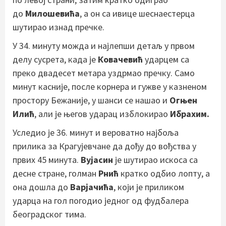
до
Милошевића
, а он са ивице шеснаестерца
шутирао изнад пречке.
У 34. минуту можда и најлепши детаљ у првом
делу сусрета, када је
Ковачевић
ударцем са
преко двадесет метара уздрмао пречку. Само
минут касније, после корнера и гужве у казненом
простору Бежаније, у шанси се нашао и
Огњен
Илић
, али је његов ударац изблокирао
Ибрахим.
Уследио је 36. минут и вероватно најбоља
прилика за Крагујевчане да дођу до вођства у
првих 45 минута.
Вујасин
је шутирао искоса са
десне стране, голман
Рнић
кратко одбио лопту, а
она дошла до
Варјачића
, који је приликом
ударца на гол погодио једног од фудбалера
београдског тима.