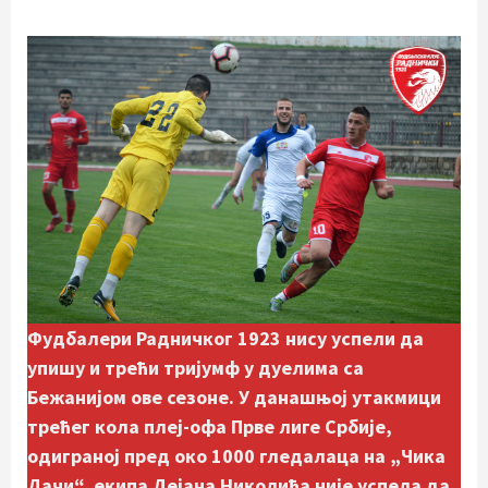
Фудбалери Радничког 1923 нису успели да
упишу и трећи тријумф у дуелима са
Бежанијом ове сезоне. У данашњој утакмици
трећег кола плеј-офа Прве лиге Србије,
одиграној пред око 1000 гледалаца на „Чика
Дачи“, екипа Дејана Николића није успела да