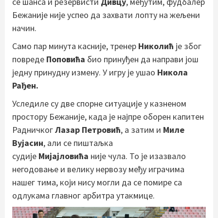
се шанса и резервисти
Дивцу
, међутим, фудбалер
Бежаније није успео да захвати лопту на жељени
начин.
Само пар минута касније, тренер
Николић
је због
повреде
Поповића
био принуђен да направи још
једну принудну измену. У игру је ушао
Никола
Рађен.
Уследиле су две спорне ситуације у казненом
простору Бежаније, када је најпре оборен капитен
Радничког
Лазар Петровић
, а затим и
Миле
Вујасин
, али се пиштаљка
судије
Мијајловића
није чула. То је изазвало
негодовање и велику нервозу међу играчима
нашег тима, који нису могли да се помире са
одлукама главног арбитра утакмице.