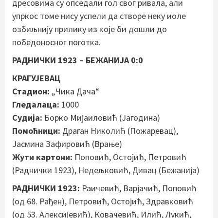
дресовима су опседали гол свог ривала, али
упркос томе нису успели да створе неку иоле
озбиљнију прилику из које би дошли до
победоносног поготка.
РАДНИЧКИ 1923 – БЕЖАНИЈА 0:0
КРАГУЈЕВАЦ
Стадион:
„Чика Дача“
Гледалаца:
1000
Судија:
Борко Мијаиловић (Јагодина)
Помоћници:
Драган Николић (Пожаревац),
Јасмина Зафировић (Врање)
Жути картони:
Поповић, Остојић, Петровић
(Раднички 1923), Недељковић, Дивац (Бежанија)
РАДНИЧКИ 1923:
Раичевић, Варјачић, Поповић
(од 68. Рађен), Петровић, Остојић, Здравковић
(од 53. Алексијевић), Ковачевић, Илић, Лукић,