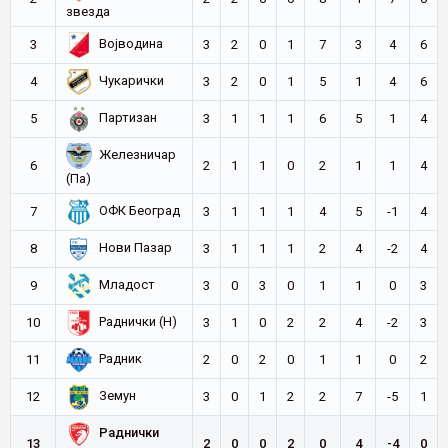
звезда
Војводина
3
3
2
0
1
7
3
4
6
Чукарички
4
3
2
0
1
5
1
4
6
Партизан
5
3
1
1
1
6
5
1
4
Железничар
6
2
1
1
0
2
1
1
4
(Па)
ОФК Београд
7
3
1
1
1
4
5
-1
4
Нови Пазар
8
3
1
1
1
2
4
-2
4
Младост
9
3
0
3
0
1
1
0
3
Раднички (Н)
10
3
1
0
2
2
4
-2
3
Радник
11
2
0
2
0
1
1
0
2
Земун
12
3
0
1
2
2
7
-5
1
Раднички
13
2
0
0
2
0
4
-4
0