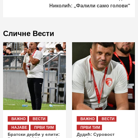
Николић: „Фалили само голови“
Сличне Вести
ВАЖНО
ВЕСТИ
ВАЖНО
ВЕСТИ
НАЈАВЕ
ПРВИ ТИМ
ПРВИ ТИМ
Братски дерби у елити:
Дудић: Суровост