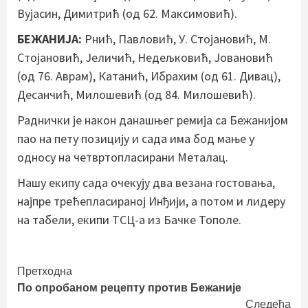
Вујасин, Димитрић (од 62. Максимовић).
БЕЖАНИЈА:
Рнић, Павловић, У. Стојановић, М.
Стојановић, Јеличић, Недељковић, Јовановић
(од 76. Аврам), Катанић, Ибрахим (од 61. Дивац),
Десанчић, Милошевић (од 84. Милошевић).
Раднички је након данашњег ремија са Бежанијом
пао на пету позицију и сада има бод мање у
односу на четвртопласирани Металац.
Нашу екипу сада очекују два везана гостовања,
најпре трећепласираној Инђији, а потом и лидеру
на табели, екипи ТСЦ-а из Бачке Тополе.
Continue
Претходна
По опробаном рецепту против Бежаније
Reading
Следећа