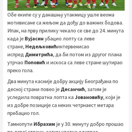
Обе екипе су у данашњу утакмицу ушле веома
мотивисане са жељом да дођу до важних бодова.
Ипак, на прву прилику чекало се све до 24. минута
када је
Вујасин
убацио лопту са леве
стране,
Недељковић
интервенисао
испред
Димитрића
, да би потом из другог плана
утрчао
Поповић
и искоса са леве стране шутирао
преко гола.
Два минута касније добру акцију Београђана по
десној страни повео је
Десанчић
, затим је
уследила повратна лопта ка
Јовановићу
, који је
из добре позиције са неких четрнаест метара
пребацио гол.
Тамнопути
Ибрахим
је у 30. минуту добро прошао
по левој страни, затим кратко одиграо