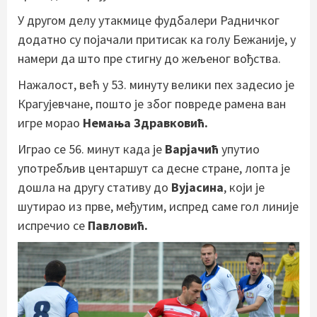
У другом делу утакмице фудбалери Радничког
додатно су појачали притисак ка голу Бежаније, у
намери да што пре стигну до жељеног вођства.
Нажалост, већ у 53. минуту велики пех задесио је
Крагујевчане, пошто је због повреде рамена ван
игре морао
Немања Здравковић.
Играо се 56. минут када је
Варјачић
упутио
употребљив центаршут са десне стране, лопта је
дошла на другу стативу до
Вујасина
, који је
шутирао из прве, међутим, испред саме гол линије
испречио се
Павловић.