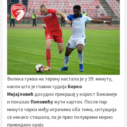
Велика гужва на терену настала је у 39. минуту,
након што је главни судија
Борко
Мијајловић
досудио прекршај у корист Бежаније
и показао
Поповићу
жути картон. После пар
минута чарки међу играчима оба тима, ситуација
се некако стишала, па је прво полувреме мирно
приведено крају.