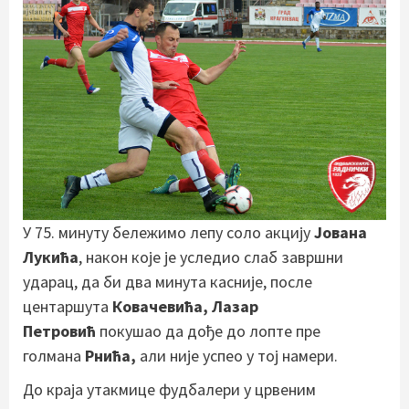
У 75. минуту бележимо лепу соло акцију
Јована
Лукића
, након које је уследио слаб завршни
ударац, да би два минута касније, после
центаршута
Ковачевића, Лазар
Петровић
покушао да дође до лопте пре
голмана
Рнића,
али није успео у тој намери.
До краја утакмице фудбалери у црвеним