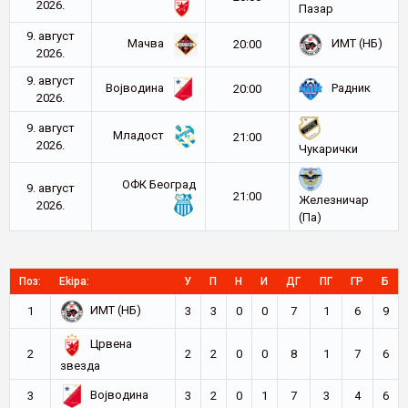
2026.
Пазар
9. август
Мачва
ИМТ (НБ)
20:00
2026.
9. август
Војводина
Радник
20:00
2026.
9. август
Младост
21:00
2026.
Чукарички
ОФК Београд
9. август
21:00
Железничар
2026.
(Па)
Поз:
Ekipa:
У
П
Н
И
ДГ
ПГ
ГР
Б
ИМТ (НБ)
1
3
3
0
0
7
1
6
9
Црвена
2
2
2
0
0
8
1
7
6
звезда
Војводина
3
3
2
0
1
7
3
4
6