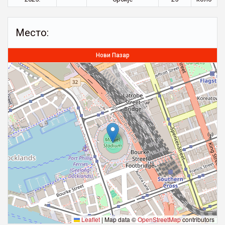
Место:
Нови Пазар
Leaflet
|
Map data ©
OpenStreetMap
contributors