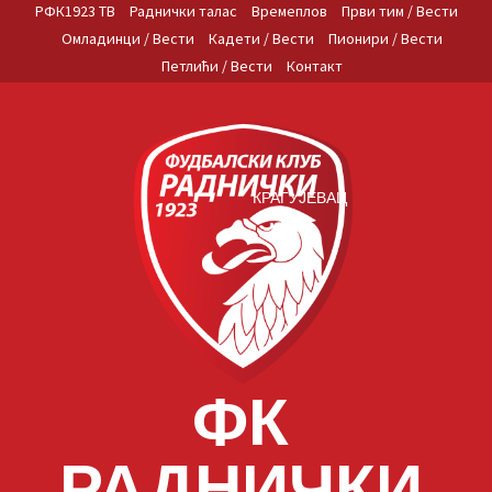
Skip
РФК1923 ТВ
Раднички талас
Времеплов
Први тим / Вести
to
Омладинци / Вести
Кадети / Вести
Пионири / Вести
content
Петлићи / Вести
Контакт
КРАГУЈЕВАЦ
ФК
РАДНИЧКИ