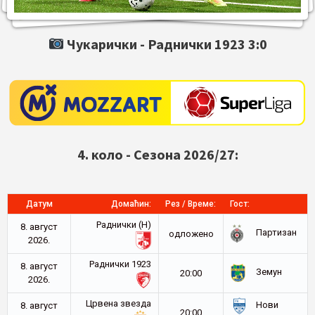
Чукарички -
Раднички 1923
3:0
4. коло - Сезона 2026/27:
Датум
Домаћин:
Рез / Време:
Гост:
Раднички (Н)
8. август
Партизан
oдложено
2026.
Раднички 1923
8. август
Земун
20:00
2026.
Црвена звезда
Нови
8. август
20:00