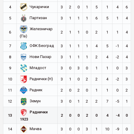
Чукарички
4
3
2
0
1
5
1
4
6
Партизан
5
3
1
1
1
6
5
1
4
Железничар
6
2
1
1
0
2
1
1
4
(Па)
ОФК Београд
7
3
1
1
1
4
5
-1
4
Нови Пазар
8
3
1
1
1
2
4
-2
4
Младост
9
3
0
3
0
1
1
0
3
Раднички (Н)
10
3
1
0
2
2
4
-2
3
Радник
11
2
0
2
0
1
1
0
2
Земун
12
3
0
1
2
2
7
-5
1
Раднички
13
2
0
0
2
0
4
-4
0
1923
Мачва
14
3
0
0
3
1
10
-9
0