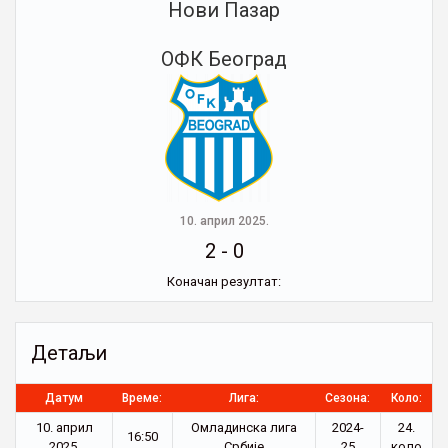
Нови Пазар
ОФК Београд
10. април 2025.
2
-
0
Коначан резултат:
Детаљи
Датум
Време:
Лига:
Сезона:
Коло:
10. април
Омладинска лига
2024-
24.
16:50
2025.
Србије
25
коло