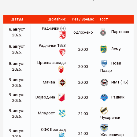
Датум
Домаћин:
Рез / Време:
Гост:
Раднички (Н)
8. август
Партизан
oдложено
2026.
Раднички 1923
8. август
Земун
20:00
2026.
Црвена звезда
Нови
8. август
20:00
2026.
Пазар
9. август
Мачва
ИМТ (НБ)
20:00
2026.
9. август
Војводина
Радник
20:00
2026.
9. август
Младост
21:00
2026.
Чукарички
ОФК Београд
9. август
21:00
Железничар
2026.