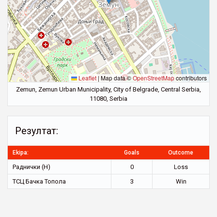
Leaflet
|
Map data ©
OpenStreetMap
contributors
Zemun, Zemun Urban Municipality, City of Belgrade, Central Serbia,
11080, Serbia
Резултат:
Ekipa:
Goals
Outcome
Раднички (Н)
0
Loss
ТСЦ Бачка Топола
3
Win