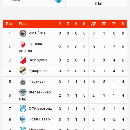
(Па)
Поз:
Ekipa:
У
П
Н
И
ДГ
ПГ
ГР
Б
ИМТ (НБ)
1
3
3
0
0
7
1
6
9
Црвена
2
2
2
0
0
8
1
7
6
звезда
Војводина
3
3
2
0
1
7
3
4
6
Чукарички
4
3
2
0
1
5
1
4
6
Партизан
5
3
1
1
1
6
5
1
4
Железничар
6
2
1
1
0
2
1
1
4
(Па)
ОФК Београд
7
3
1
1
1
4
5
-1
4
Нови Пазар
8
3
1
1
1
2
4
-2
4