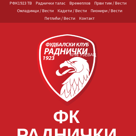
Skip
РФК1923 ТВ
Раднички талас
Времеплов
Први тим / Вести
to
Омладинци / Вести
Кадети / Вести
Пионири / Вести
content
Петлићи / Вести
Контакт
КРАГУЈЕВАЦ
ФК
РАДНИЧКИ