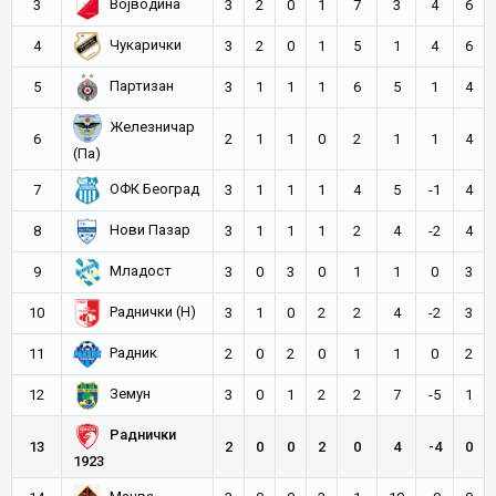
Војводина
3
3
2
0
1
7
3
4
6
Чукарички
4
3
2
0
1
5
1
4
6
Партизан
5
3
1
1
1
6
5
1
4
Железничар
6
2
1
1
0
2
1
1
4
(Па)
ОФК Београд
7
3
1
1
1
4
5
-1
4
Нови Пазар
8
3
1
1
1
2
4
-2
4
Младост
9
3
0
3
0
1
1
0
3
Раднички (Н)
10
3
1
0
2
2
4
-2
3
Радник
11
2
0
2
0
1
1
0
2
Земун
12
3
0
1
2
2
7
-5
1
Раднички
13
2
0
0
2
0
4
-4
0
1923