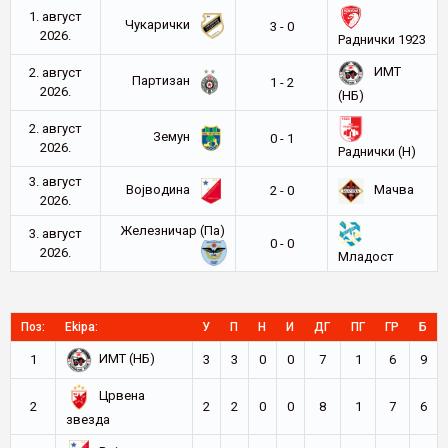
1. август
Чукарички
3 - 0
2026.
Раднички 1923
ИМТ
2. август
Партизан
1 - 2
2026.
(НБ)
2. август
Земун
0 - 1
2026.
Раднички (Н)
3. август
Војводина
Мачва
2 - 0
2026.
Железничар (Па)
3. август
0 - 0
2026.
Младост
Поз:
Ekipa:
У
П
Н
И
ДГ
ПГ
ГР
Б
ИМТ (НБ)
1
3
3
0
0
7
1
6
9
Црвена
2
2
2
0
0
8
1
7
6
звезда