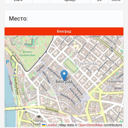
Место:
Београд
Leaflet
|
Map data ©
OpenStreetMap
contributors