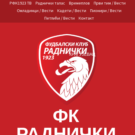
Skip
РФК1923 ТВ
Раднички талас
Времеплов
Први тим / Вести
to
Омладинци / Вести
Кадети / Вести
Пионири / Вести
content
Петлићи / Вести
Контакт
КРАГУЈЕВАЦ
ФК
РАДНИЧКИ