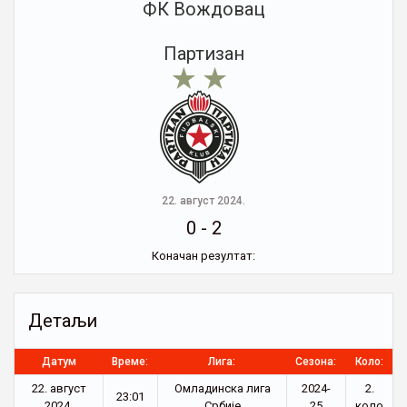
ФК Вождовац
Партизан
22. август 2024.
0
-
2
Коначан резултат:
Детаљи
Датум
Време:
Лига:
Сезона:
Коло:
22. август
Омладинска лига
2024-
2.
23:01
2024.
Србије
25
коло