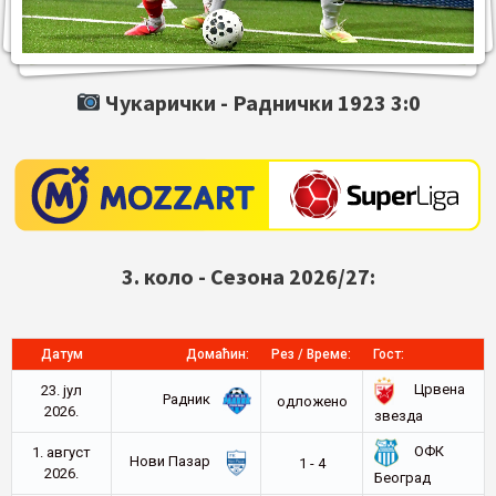
Чукарички -
Раднички 1923
3:0
3. коло - Сезона 2026/27:
Датум
Домаћин:
Рез / Време:
Гост:
Црвена
23. јул
Радник
oдложено
2026.
звезда
ОФК
1. август
Нови Пазар
1 - 4
2026.
Београд