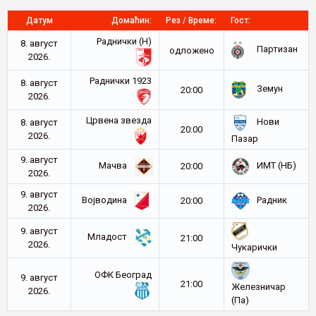
Датум
Домаћин:
Рез / Време:
Гост:
Раднички (Н)
8. август
Партизан
oдложено
2026.
Раднички 1923
8. август
Земун
20:00
2026.
Црвена звезда
Нови
8. август
20:00
2026.
Пазар
9. август
Мачва
ИМТ (НБ)
20:00
2026.
9. август
Војводина
Радник
20:00
2026.
9. август
Младост
21:00
2026.
Чукарички
ОФК Београд
9. август
21:00
Железничар
2026.
(Па)