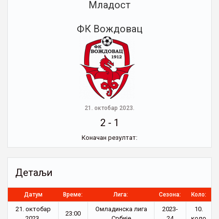
Младост
ФК Вождовац
21. октобар 2023.
2
-
1
Коначан резултат:
Детаљи
Датум
Време:
Лига:
Сезона:
Коло:
21. октобар
Омладинска лига
2023-
10.
23:00
2023.
Србије
24
коло