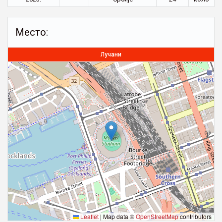
Место:
Лучани
Leaflet
|
Map data ©
OpenStreetMap
contributors