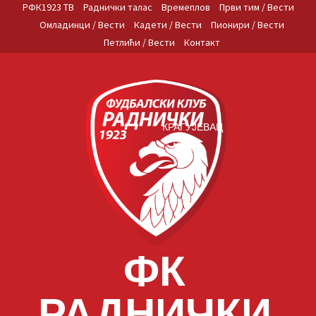
Skip
РФК1923 ТВ
Раднички талас
Времеплов
Први тим / Вести
to
Омладинци / Вести
Кадети / Вести
Пионири / Вести
content
Петлићи / Вести
Контакт
КРАГУЈЕВАЦ
ФК
РАДНИЧКИ