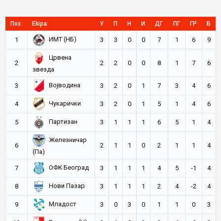
Поз:
Ekipa:
У
П
Н
И
ДГ
ПГ
ГР
Б
ИМТ (НБ)
1
3
3
0
0
7
1
6
9
Црвена
2
2
2
0
0
8
1
7
6
звезда
Војводина
3
3
2
0
1
7
3
4
6
Чукарички
4
3
2
0
1
5
1
4
6
Партизан
5
3
1
1
1
6
5
1
4
Железничар
6
2
1
1
0
2
1
1
4
(Па)
ОФК Београд
7
3
1
1
1
4
5
-1
4
Нови Пазар
8
3
1
1
1
2
4
-2
4
Младост
9
3
0
3
0
1
1
0
3