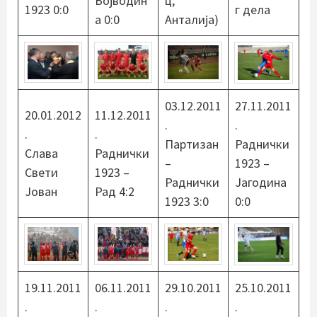
Војводин
ц,
1923 0:0
г дела
а 0:0
Анталија)
03.12.2011
27.11.2011
20.01.2012
11.12.2011
.
.
.
.
Партизан
Раднички
Слава
Раднички
–
1923 –
Свети
1923 –
Раднички
Јагодина
Јован
Рад 4:2
1923 3:0
0:0
19.11.2011
06.11.2011
29.10.2011
25.10.2011
.
.
.
.