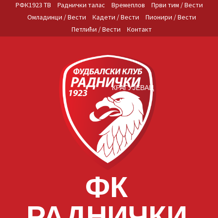
Skip
РФК1923 ТВ
Раднички талас
Времеплов
Први тим / Вести
to
Омладинци / Вести
Кадети / Вести
Пионири / Вести
content
Петлићи / Вести
Контакт
КРАГУЈЕВАЦ
ФК
РАДНИЧКИ