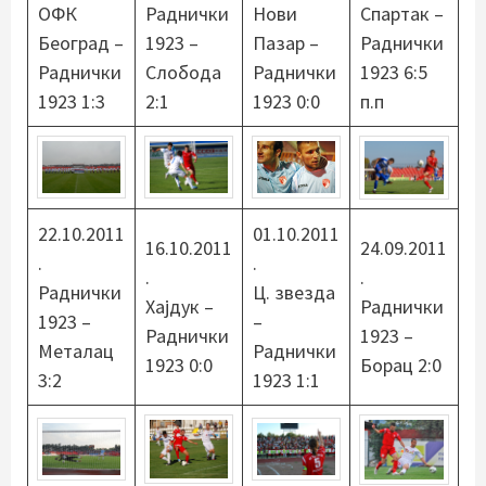
ОФК
Раднички
Нови
Спартак –
Београд –
1923 –
Пазар –
Раднички
Раднички
Слобода
Раднички
1923 6:5
1923 1:3
2:1
1923 0:0
п.п
22.10.2011
01.10.2011
16.10.2011
24.09.2011
.
.
.
.
Раднички
Ц. звезда
Хајдук –
Раднички
1923 –
–
Раднички
1923 –
Металац
Раднички
1923 0:0
Борац 2:0
3:2
1923 1:1