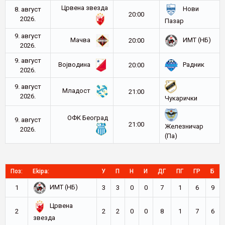
Црвена звезда
Нови
8. август
20:00
2026.
Пазар
9. август
Мачва
ИМТ (НБ)
20:00
2026.
9. август
Војводина
Радник
20:00
2026.
9. август
Младост
21:00
2026.
Чукарички
ОФК Београд
9. август
21:00
Железничар
2026.
(Па)
Поз:
Ekipa:
У
П
Н
И
ДГ
ПГ
ГР
Б
ИМТ (НБ)
1
3
3
0
0
7
1
6
9
Црвена
2
2
2
0
0
8
1
7
6
звезда