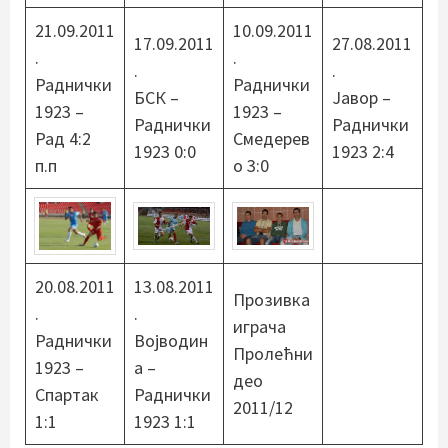
21.09.2011
10.09.2011
17.09.2011
27.08.2011
.
.
.
.
Раднички
Раднички
БСК –
Јавор –
1923 –
1923 –
Раднички
Раднички
Рад 4:2
Смедерев
1923 0:0
1923 2:4
п.п
о 3:0
20.08.2011
13.08.2011
Прозивка
.
.
играча
Раднички
Војводин
Пролећни
1923 –
а –
део
Спартак
Раднички
2011/12
1:1
1923 1:1