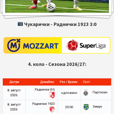
Чукарички -
Раднички 1923
3:0
4. коло - Сезона 2026/27:
Датум
Домаћин:
Рез / Време:
Гост:
Раднички (Н)
8. август
Партизан
oдложено
2026.
Раднички 1923
8. август
Земун
20:00
2026.