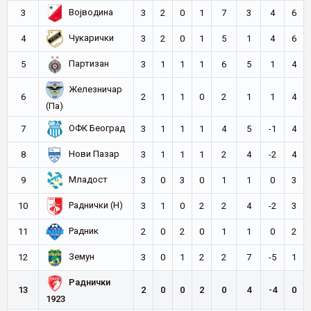
Војводина
3
3
2
0
1
7
3
4
6
Чукарички
4
3
2
0
1
5
1
4
6
Партизан
5
3
1
1
1
6
5
1
4
Железничар
6
2
1
1
0
2
1
1
4
(Па)
ОФК Београд
7
3
1
1
1
4
5
-1
4
Нови Пазар
8
3
1
1
1
2
4
-2
4
Младост
9
3
0
3
0
1
1
0
3
Раднички (Н)
10
3
1
0
2
2
4
-2
3
Радник
11
2
0
2
0
1
1
0
2
Земун
12
3
0
1
2
2
7
-5
1
Раднички
13
2
0
0
2
0
4
-4
0
1923