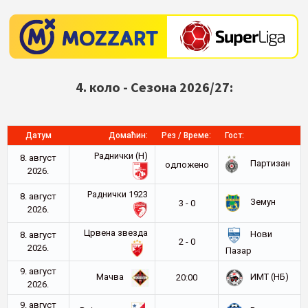
4. коло - Сезона 2026/27:
Датум
Домаћин:
Рез / Време:
Гост:
Раднички (Н)
8. август
Партизан
oдложено
2026.
Раднички 1923
8. август
Земун
3 - 0
2026.
Црвена звезда
Нови
8. август
2 - 0
2026.
Пазар
9. август
Мачва
ИМТ (НБ)
20:00
2026.
9. август