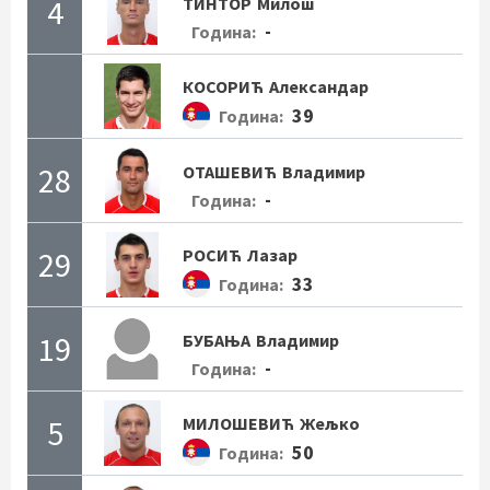
4
ТИНТОР
Милош
-
Година:
КОСОРИЋ
Александар
39
Година:
28
ОТАШЕВИЋ
Владимир
-
Година:
29
РОСИЋ
Лазар
33
Година:
19
БУБАЊА
Владимир
-
Година:
5
МИЛОШЕВИЋ
Жељко
50
Година: