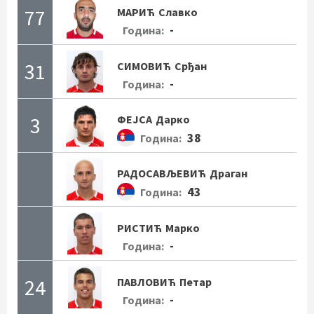
77
МАРИЋ
Славко
-
Година:
31
СИМОВИЋ
Срђан
-
Година:
3
ФЕЈСА
Дарко
38
Година:
РАДОСАВЉЕВИЋ
Драган
43
Година:
РИСТИЋ
Марко
-
Година:
24
ПАВЛОВИЋ
Петар
-
Година: