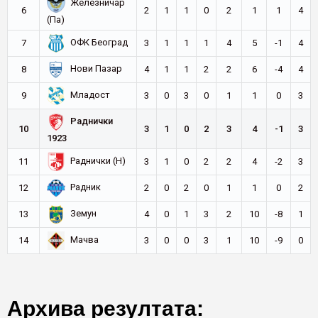
Железничар
6
2
1
1
0
2
1
1
4
(Па)
ОФК Београд
7
3
1
1
1
4
5
-1
4
Нови Пазар
8
4
1
1
2
2
6
-4
4
Младост
9
3
0
3
0
1
1
0
3
Раднички
10
3
1
0
2
3
4
-1
3
1923
Раднички (Н)
11
3
1
0
2
2
4
-2
3
Радник
12
2
0
2
0
1
1
0
2
Земун
13
4
0
1
3
2
10
-8
1
Мачва
14
3
0
0
3
1
10
-9
0
Архива резултата: