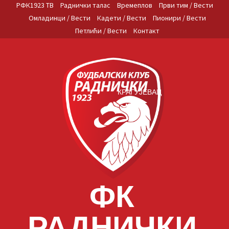
Skip
РФК1923 ТВ
Раднички талас
Времеплов
Први тим / Вести
to
Омладинци / Вести
Кадети / Вести
Пионири / Вести
content
Петлићи / Вести
Контакт
КРАГУЈЕВАЦ
ФК
РАДНИЧКИ