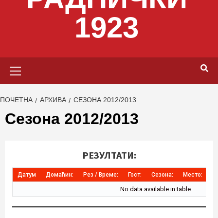
1923
Primary
Menu
ПОЧЕТНА
АРХИВА
СЕЗОНА 2012/2013
Сезона 2012/2013
РЕЗУЛТАТИ:
Датум
Домаћин:
Рез / Време:
Гост:
Сезона:
Место:
К
No data available in table