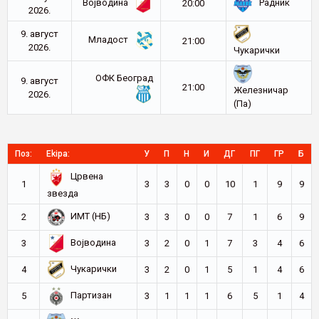
Војводина
Радник
20:00
2026.
9. август
Младост
21:00
2026.
Чукарички
ОФК Београд
9. август
21:00
Железничар
2026.
(Па)
Поз:
Ekipa:
У
П
Н
И
ДГ
ПГ
ГР
Б
Црвена
1
3
3
0
0
10
1
9
9
звезда
ИМТ (НБ)
2
3
3
0
0
7
1
6
9
Војводина
3
3
2
0
1
7
3
4
6
Чукарички
4
3
2
0
1
5
1
4
6
Партизан
5
3
1
1
1
6
5
1
4