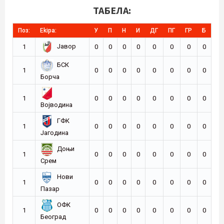
ТАБЕЛА:
Поз:
Ekipa:
У
П
Н
И
ДГ
ПГ
ГР
Б
Јавор
1
0
0
0
0
0
0
0
0
БСК
1
0
0
0
0
0
0
0
0
Борча
1
0
0
0
0
0
0
0
0
Војводина
ГФК
1
0
0
0
0
0
0
0
0
Јагодина
Доњи
1
0
0
0
0
0
0
0
0
Срем
Нови
1
0
0
0
0
0
0
0
0
Пазар
ОФК
1
0
0
0
0
0
0
0
0
Београд