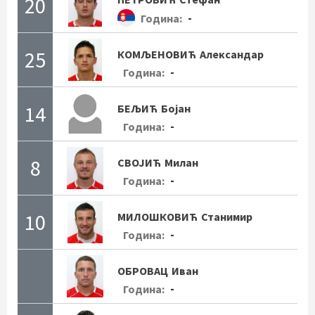
20
-
Година:
25
КОМЉЕНОВИЋ
Александар
-
Година:
14
БЕЉИЋ
Бојан
-
Година:
8
СВОЈИЋ
Милан
-
Година:
10
МИЛОШКОВИЋ
Станимир
-
Година:
ОБРОВАЦ
Иван
-
Година: