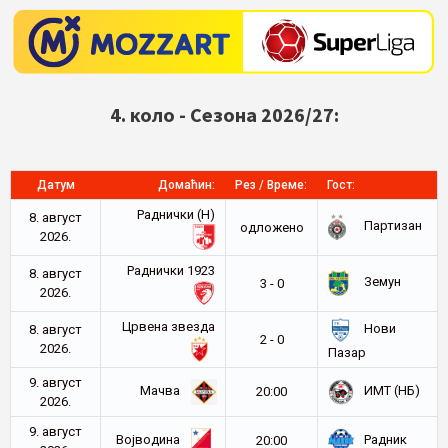
4. коло - Сезона 2026/27:
Датум
Домаћин:
Рез / Време:
Гост:
Раднички (Н)
8. август
Партизан
oдложено
2026.
Раднички 1923
8. август
Земун
3 - 0
2026.
Црвена звезда
Нови
8. август
2 - 0
2026.
Пазар
9. август
Мачва
ИМТ (НБ)
20:00
2026.
9. август
Војводина
Радник
20:00