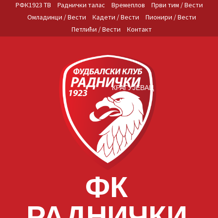
Skip
РФК1923 ТВ
Раднички талас
Времеплов
Први тим / Вести
to
Омладинци / Вести
Кадети / Вести
Пионири / Вести
content
Петлићи / Вести
Контакт
КРАГУЈЕВАЦ
ФК
РАДНИЧКИ