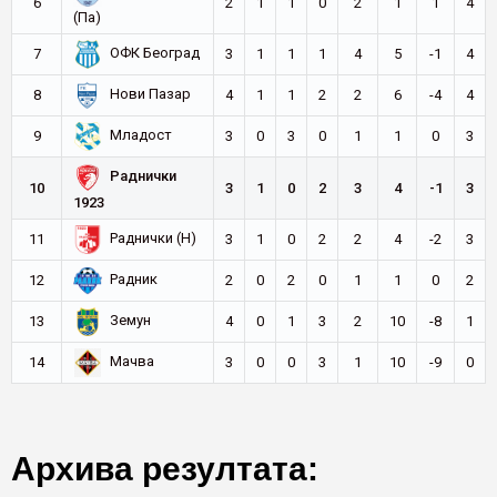
6
2
1
1
0
2
1
1
4
(Па)
ОФК Београд
7
3
1
1
1
4
5
-1
4
Нови Пазар
8
4
1
1
2
2
6
-4
4
Младост
9
3
0
3
0
1
1
0
3
Раднички
10
3
1
0
2
3
4
-1
3
1923
Раднички (Н)
11
3
1
0
2
2
4
-2
3
Радник
12
2
0
2
0
1
1
0
2
Земун
13
4
0
1
3
2
10
-8
1
Мачва
14
3
0
0
3
1
10
-9
0
Архива резултата: