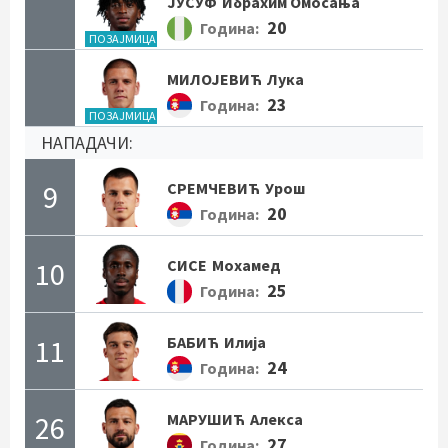
ЈУСУФ
Ибрахим Омосања
20
Година:
ПОЗАЈМИЦА
МИЛОЈЕВИЋ
Лука
23
Година:
ПОЗАЈМИЦА
НАПАДАЧИ:
9
СРЕМЧЕВИЋ
Урош
20
Година:
10
СИСЕ
Мохамед
25
Година:
11
БАБИЋ
Илија
24
Година:
26
МАРУШИЋ
Алекса
27
Година: