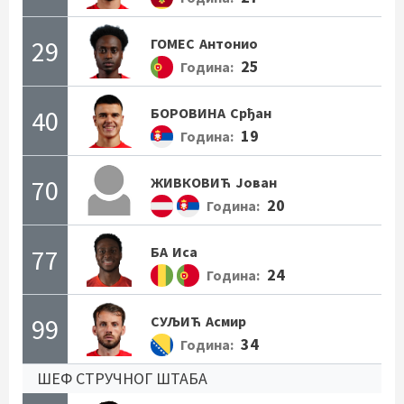
29
ГОМЕС
Антонио
25
Година:
40
БОРОВИНА
Срђан
19
Година:
70
ЖИВКОВИЋ
Јован
20
Година:
77
БА
Иса
24
Година:
99
СУЉИЋ
Асмир
34
Година:
ШЕФ СТРУЧНОГ ШТАБА