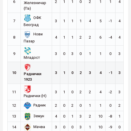
6
2
1
1
0
2
1
1
4
Железничар
(Па)
ОФК
7
3
1
1
1
4
5
-1
4
Београд
Нови
8
4
1
1
2
2
6
-4
4
Пазар
9
3
0
3
0
1
1
0
3
Младост
10
3
1
0
2
3
4
-1
3
Раднички
1923
11
3
1
0
2
2
4
-2
3
Раднички (Н)
Радник
12
2
0
2
0
1
1
0
2
Земун
13
4
0
1
3
2
10
-8
1
Мачва
14
3
0
0
3
1
10
-9
0