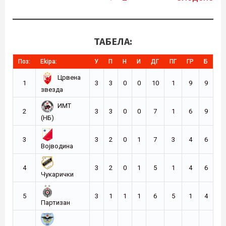
ТАБЕЛА:
Поз:
Ekipa:
У
П
Н
И
ДГ
ПГ
ГР
Б
Црвена
1
3
3
0
0
10
1
9
9
звезда
ИМТ
2
3
3
0
0
7
1
6
9
(НБ)
3
3
2
0
1
7
3
4
6
Војводина
4
3
2
0
1
5
1
4
6
Чукарички
5
3
1
1
1
6
5
1
4
Партизан