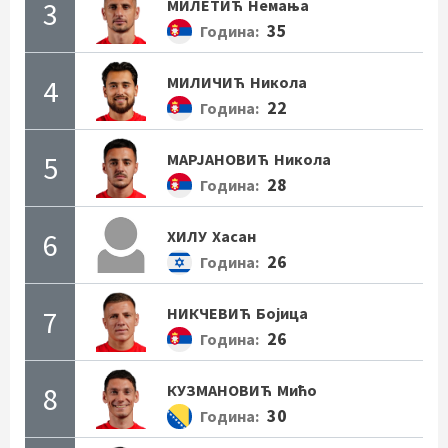
3
МИЛЕТИЋ
Немања
35
Година:
4
МИЛИЧИЋ
Никола
22
Година:
5
МАРЈАНОВИЋ
Никола
28
Година:
6
ХИЛУ
Хасан
26
Година:
7
НИКЧЕВИЋ
Бојица
26
Година:
8
КУЗМАНОВИЋ
Мићо
30
Година: