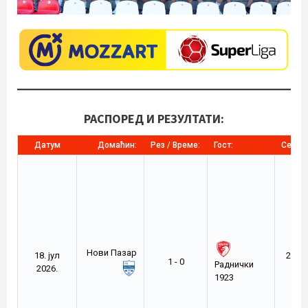
РАСПОРЕД И
РЕЗУЛТАТИ:
Датум
Домаћин:
Рез / Време:
Гост:
Сезона
Нови Пазар
18. јул
2026-
1 - 0
Раднички
2026.
27
1923