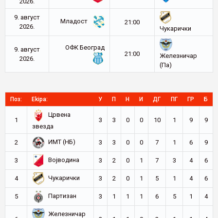
2026.
9. август
Младост
21:00
2026.
Чукарички
ОФК Београд
9. август
21:00
Железничар
2026.
(Па)
Поз:
Ekipa:
У
П
Н
И
ДГ
ПГ
ГР
Б
Црвена
1
3
3
0
0
10
1
9
9
звезда
ИМТ (НБ)
2
3
3
0
0
7
1
6
9
Војводина
3
3
2
0
1
7
3
4
6
Чукарички
4
3
2
0
1
5
1
4
6
Партизан
5
3
1
1
1
6
5
1
4
Железничар