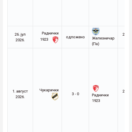
Раднички
26. јул
2026-
oдложено
Железничар
1923
2026.
27
(Па)
Чукарички
1. август
2026-
3 - 0
Раднички
2026.
27
1923