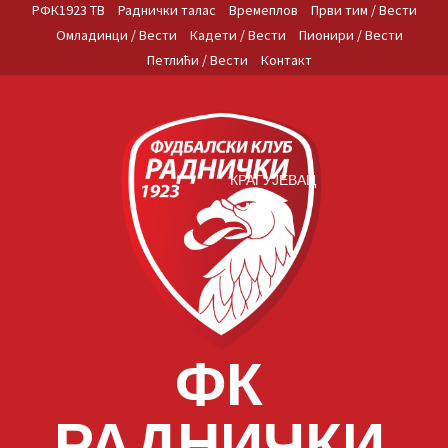
Skip
РФК1923 ТВ
Раднички талас
Времеплов
Први тим / Вести
to
Омладинци / Вести
Кадети / Вести
Пионири / Вести
content
Петлићи / Вести
Контакт
КРАГУЈЕВАЦ
ФК
РАДНИЧКИ