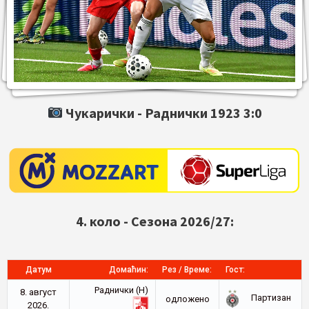
Чукарички -
Раднички 1923
3:0
4. коло - Сезона 2026/27:
Датум
Домаћин:
Рез / Време:
Гост:
Раднички (Н)
8. август
Партизан
oдложено
2026.