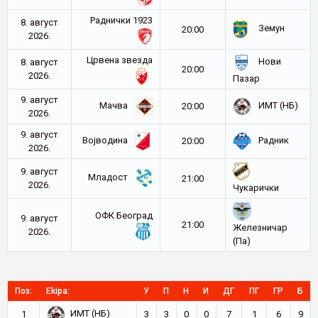
Раднички 1923
8. август
Земун
20:00
2026.
Црвена звезда
Нови
8. август
20:00
2026.
Пазар
9. август
Мачва
ИМТ (НБ)
20:00
2026.
9. август
Војводина
Радник
20:00
2026.
9. август
Младост
21:00
2026.
Чукарички
ОФК Београд
9. август
21:00
Железничар
2026.
(Па)
Поз:
Ekipa:
У
П
Н
И
ДГ
ПГ
ГР
Б
ИМТ (НБ)
1
3
3
0
0
7
1
6
9