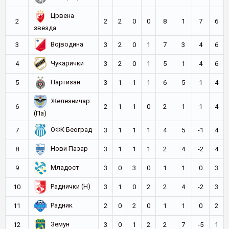
Црвена
2
2
2
0
0
8
1
7
6
звезда
Војводина
3
3
2
0
1
7
3
4
6
Чукарички
4
3
2
0
1
5
1
4
6
Партизан
5
3
1
1
1
6
5
1
4
Железничар
6
2
1
1
0
2
1
1
4
(Па)
ОФК Београд
7
3
1
1
1
4
5
-1
4
Нови Пазар
8
3
1
1
1
2
4
-2
4
Младост
9
3
0
3
0
1
1
0
3
Раднички (Н)
10
3
1
0
2
2
4
-2
3
Радник
11
2
0
2
0
1
1
0
2
Земун
12
3
0
1
2
2
7
-5
1