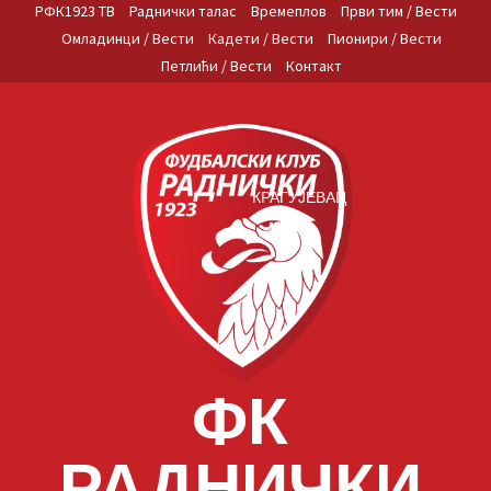
Skip
РФК1923 ТВ
Раднички талас
Времеплов
Први тим / Вести
to
Омладинци / Вести
Кадети / Вести
Пионири / Вести
content
Петлићи / Вести
Контакт
КРАГУЈЕВАЦ
ФК
РАДНИЧКИ