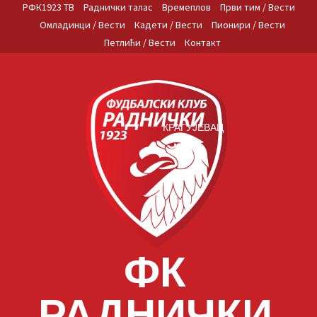
Skip
РФК1923 ТВ
Раднички талас
Времеплов
Први тим / Вести
to
Омладинци / Вести
Кадети / Вести
Пионири / Вести
content
Петлићи / Вести
Контакт
КРАГУЈЕВАЦ
ФК
РАДНИЧКИ