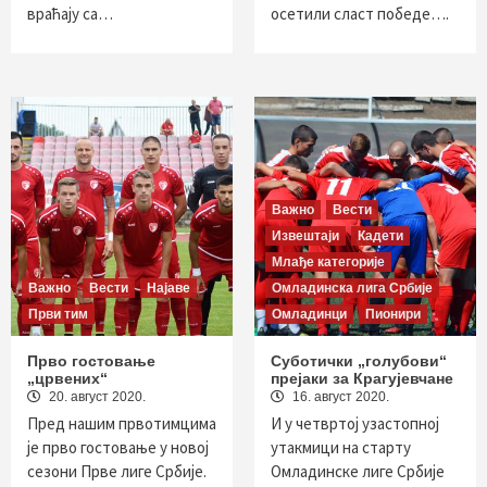
враћају са…
осетили сласт победе….
Важно
Вести
Извештаји
Кадети
Млађе категорије
Важно
Вести
Најаве
Омладинска лига Србије
Први тим
Омладинци
Пионири
Прво гостовање
Суботички „голубови“
„црвених“
прејаки за Крагујевчане
20. август 2020.
16. август 2020.
Пред нашим првотимцима
И у четвртој узастопној
је прво гостовање у новој
утакмици на старту
сезони Прве лиге Србије.
Омладинске лиге Србије