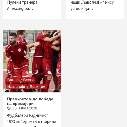
Пулени тренера
наши „ђаволчићи“ нису
Александра…
успели да…
Важно
Вести
Извештаји
Први тим
Преокретом до победе
на премијери
15. август 2020.
Фудбалери Радничког
1923 победом су отворили