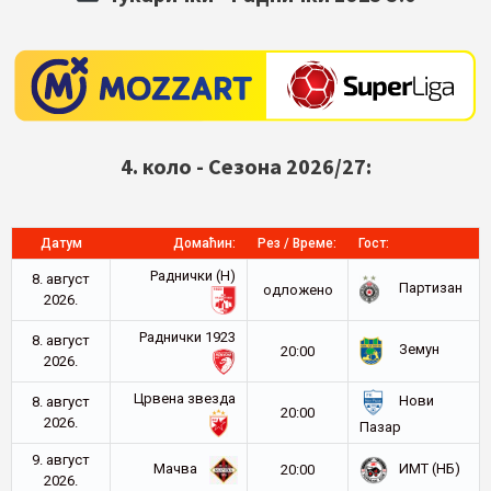
4. коло - Сезона 2026/27:
Датум
Домаћин:
Рез / Време:
Гост:
Раднички (Н)
8. август
Партизан
oдложено
2026.
Раднички 1923
8. август
Земун
20:00
2026.
Црвена звезда
Нови
8. август
20:00
2026.
Пазар
9. август
Мачва
ИМТ (НБ)
20:00
2026.