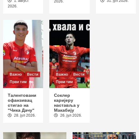
1. август
31. јул 2026.
2
2026.
2026.
Важно
Вести
Извештаји
Први тим
Пораз на отварању сезоне: Раднички
положио оружје у Новом Пазару
3
Важно
Вести
Важно
Вести
Први тим
Први тим
Талентовани
Соклер
офанзивац
каријеру
стигао на
наставља у
“Чика Дачу“
Макабију
28. јул 2026.
26. јул 2026.