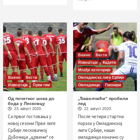
Важно
Вести
Извештаји
Кадети
Млађе категорије
Важно
Вести
Омладинска лига Србије
Извештаји
Први тим
Омладинци
Пионири
Од почетног шока до
„Ђаволчићи“ пробили
бода у Лесковцу
лед
23. август 2020.
22. август 2020.
Са првог гостовања у
После четири стартна
новој сезони Прве лиге
пораза у Омладинској
Србије лесковачкој
лиги Србије, наши
Дубочици „црвени“ се
омладинци коначно су