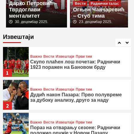
Дарко Петровић –
генералној проби
Вести
Раднички талас
4
Тврдоглави
Огњен Чанчаревић
менталитет
– Стуб тима
Важно
Вести
Извештаји
Први тим
30. децембар 2025.
23. децембар 2025.
Припремне утакмице
Магија на Златибору: Убедљив тријумф
Извештаји
Радничког у другом тест мечу
5
Важно
Вести
Извештаји
Први тим
Скупо плаћен лош почетак: Раднички
1923 поражен на Бановом брду
1
Важно
Вести
Извештаји
Први тим
Дудић након Пазара: Прво полувреме
за дубоку анализу, друго за наду
2
Важно
Вести
Извештаји
Први тим
Пораз на отварању сезоне: Раднички
положио оружје у Новом Пазару