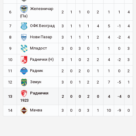
Железничар
6
2
1
1
0
2
1
1
4
(Па)
ОФК Београд
7
3
1
1
1
4
5
-1
4
Нови Пазар
8
3
1
1
1
2
4
-2
4
Младост
9
3
0
3
0
1
1
0
3
Раднички (Н)
10
3
1
0
2
2
4
-2
3
Радник
11
2
0
2
0
1
1
0
2
Земун
12
3
0
1
2
2
7
-5
1
Раднички
13
2
0
0
2
0
4
-4
0
1923
Мачва
14
3
0
0
3
1
10
-9
0