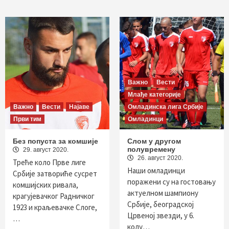
Важно
Вести
Млађе категорије
Важно
Вести
Најаве
Омладинска лига Србије
Први тим
Омладинци
Без попуста за комшије
Слом у другом
полувремену
29. август 2020.
26. август 2020.
Треће коло Прве лиге
Наши омладинци
Србије затвориће сусрет
поражени су на гостовању
комшијских ривала,
актуелном шампиону
крагујевачког Радничког
Србије, београдској
1923 и краљевачке Слоге,
Црвеној звезди, у 6.
…
колу…