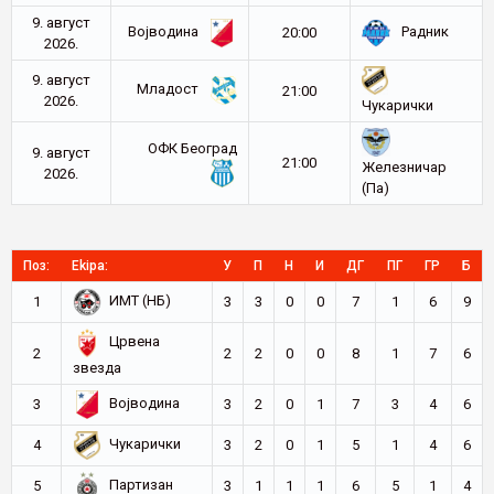
9. август
Војводина
Радник
20:00
2026.
9. август
Младост
21:00
2026.
Чукарички
ОФК Београд
9. август
21:00
Железничар
2026.
(Па)
Поз:
Ekipa:
У
П
Н
И
ДГ
ПГ
ГР
Б
ИМТ (НБ)
1
3
3
0
0
7
1
6
9
Црвена
2
2
2
0
0
8
1
7
6
звезда
Војводина
3
3
2
0
1
7
3
4
6
Чукарички
4
3
2
0
1
5
1
4
6
Партизан
5
3
1
1
1
6
5
1
4