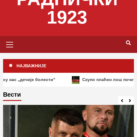
1923
Primary
Menu
НАЈВАЖНИЈЕ
ечије болести“
Скупо плаћен лош почетак: Радничк
Вести