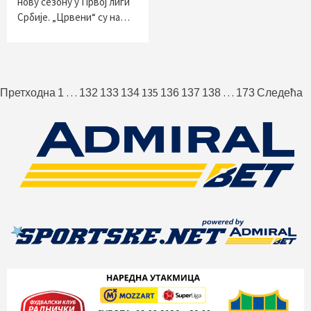
нову сезону у Првој лиги
Србије. „Црвени“ су на…
Пагинација
…
135
…
Претходна
1
132
133
134
136
137
138
173
Следећа
чланака