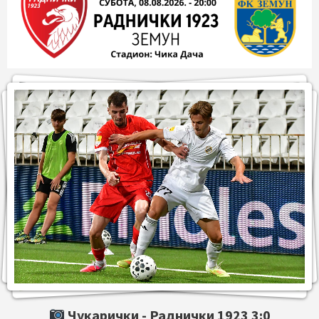
Чукарички -
Раднички 1923
3:0