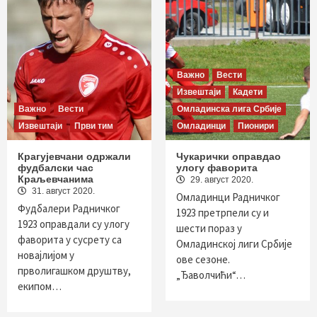
Важно
Вести
Извештаји
Кадети
Важно
Вести
Омладинска лига Србије
Извештаји
Први тим
Омладинци
Пионири
Крагујевчани одржали
Чукарички оправдао
фудбалски час
улогу фаворита
Краљевчанима
29. август 2020.
31. август 2020.
Омладинци Радничког
Фудбалери Радничког
1923 претрпели су и
1923 оправдали су улогу
шести пораз у
фаворита у сусрету са
Омладинској лиги Србије
новајлијом у
ове сезоне.
прволигашком друштву,
„Ђаволчићи“…
екипом…