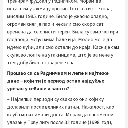
тренирам фудбал у Радничком. Морам да
истакнем утакмицу против Тетекса из Тетова,
мислим 1985. године. Било је ужасно хладно,
огроман снег је пао и чекали смо скоро сат
времена да се очисти терен. Била су само четири
гледаоца, међу њима ћале и ја. Молио ме је да
идемо кући, али смо остали до краја. Касније сам
скупљао лопте на утакмицама, што је за мене у
том добу било остварење сна.
Прошао си са Радничким и лепе и најтеже
дане – који ти је период остао најдубље
урезан у сећање и зашто?
– Најлепши периоди су свакако они који су
долазили после великих патњи. Нажалост, као
клуб смо их имали доста. Морам да напоменем
улазак у Прву лигу после 32 године (1998. год),