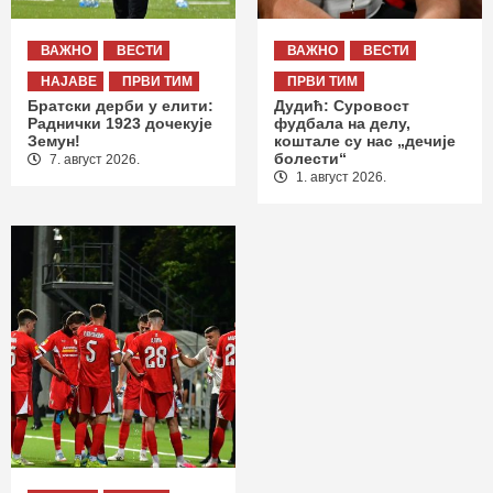
ВАЖНО
ВЕСТИ
ВАЖНО
ВЕСТИ
НАЈАВЕ
ПРВИ ТИМ
ПРВИ ТИМ
Братски дерби у елити:
Дудић: Суровост
Раднички 1923 дочекује
фудбала на делу,
Земун!
коштале су нас „дечије
болести“
7. август 2026.
1. август 2026.