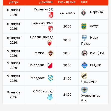
Датум
Домаћин:
Рез / Време:
Гост:
Раднички (Н)
8. август
Партизан
oдложено
2026.
Раднички 1923
8. август
Земун
20:00
2026.
Црвена звезда
Нови
8. август
20:00
2026.
Пазар
9. август
Мачва
ИМТ (НБ)
20:00
2026.
9. август
Војводина
Радник
20:00
2026.
9. август
Младост
21:00
2026.
Чукарички
ОФК Београд
9. август
21:00
Железничар
2026.
(Па)