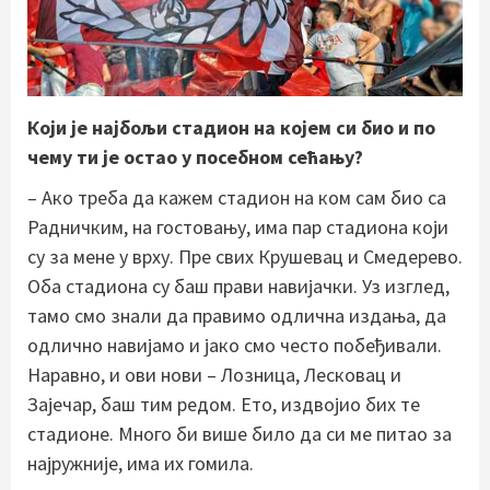
Који је најбољи стадион на којем си био и по
чему ти је остао у посебном сећању?
– Ако треба да кажем стадион на ком сам био са
Радничким, на гостовању, има пар стадиона који
су за мене у врху. Пре свих Крушевац и Смедерево.
Оба стадиона су баш прави навијачки. Уз изглед,
тамо смо знали да правимо одлична издања, да
одлично навијамо и јако смо често побеђивали.
Наравно, и ови нови – Лозница, Лесковац и
Зајечар, баш тим редом. Ето, издвојио бих те
стадионе. Много би више било да си ме питао за
најружније, има их гомила.