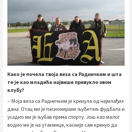
Како је почела твоја веза са Радничким и шта
те је као младића највише привукло овом
клубу?
– Моја веза са Радничким је кренула од најмлађих
дана. Отац ми је пасионирани љубитељ фудбала и
усадио ми је љубав према спорту. Још као малог
водио ме је на утакмице, касније сам кренуо да