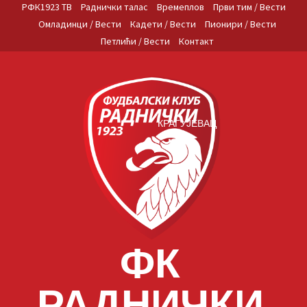
Skip
РФК1923 ТВ
Раднички талас
Времеплов
Први тим / Вести
to
Омладинци / Вести
Кадети / Вести
Пионири / Вести
content
Петлићи / Вести
Контакт
КРАГУЈЕВАЦ
ФК
РАДНИЧКИ