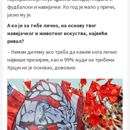
фудбалски и навијачки. Ко год је мало у причи,
јасно му је.
А ко је за тебе лично, на основу твог
навијачког и животног искуства, највећи
ривал?
– Немам дилему ако треба да кажем кога лично
највише презирем, као и 99% људи на трибини.
Крцун их је основао, довољно.