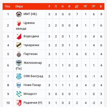
Поз:
Ekipa:
У
П
Н
И
ДГ
ПГ
ГР
Б
ИМТ (НБ)
1
3
3
0
0
7
1
6
9
Црвена
2
2
2
0
0
8
1
7
6
звезда
Војводина
3
3
2
0
1
7
3
4
6
Чукарички
4
3
2
0
1
5
1
4
6
Партизан
5
3
1
1
1
6
5
1
4
Железничар
6
2
1
1
0
2
1
1
4
(Па)
ОФК Београд
7
3
1
1
1
4
5
-1
4
Нови Пазар
8
3
1
1
1
2
4
-2
4
Младост
9
3
0
3
0
1
1
0
3
Раднички (Н)
10
3
1
0
2
2
4
-2
3