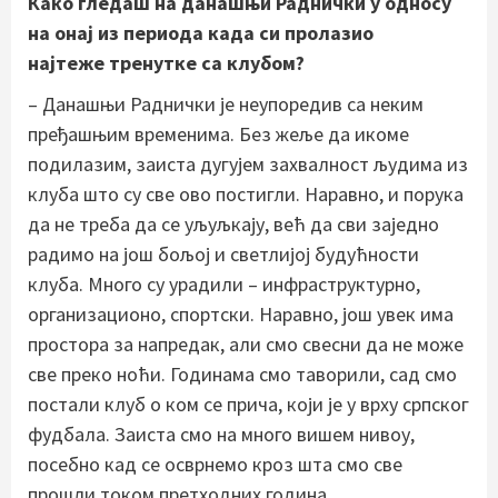
Како гледаш на данашњи Раднички у односу
на онај из периода када си пролазио
најтеже тренутке са клубом?
– Данашњи Раднички је неупоредив са неким
пређашњим временима. Без жеље да икоме
подилазим, заиста дугујем захвалност људима из
клуба што су све ово постигли. Наравно, и порука
да не треба да се уљуљкају, већ да сви заједно
радимо на још бољој и светлијој будућности
клуба. Много су урадили – инфраструктурно,
организационо, спортски. Наравно, још увек има
простора за напредак, али смо свесни да не може
све преко ноћи. Годинама смо таворили, сад смо
постали клуб о ком се прича, који је у врху српског
фудбала. Заиста смо на много вишем нивоу,
посебно кад се осврнемо кроз шта смо све
прошли током претходних година.