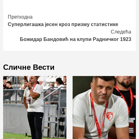
Continue
Претходна
Суперлигашка јесен кроз призму статистике
Reading
Следећа
Божидар Бандовић на клупи Радничког 1923
Сличне Вести