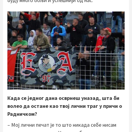
буду много бољи и успешнији од нас.
Када се једног дана осврнеш уназад, шта би
волео да остане као твој лични траг у причи о
Радничком?
– Мој лични печат је то што никада себе нисам