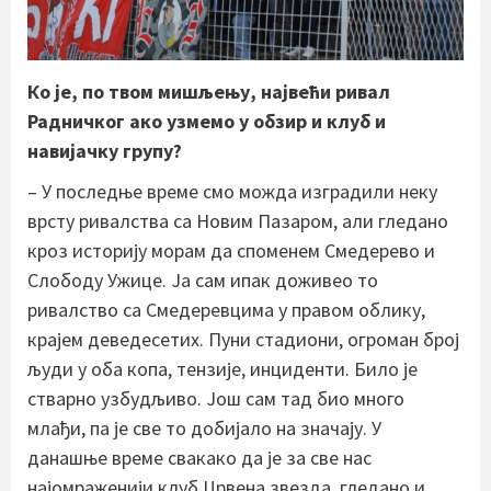
Ко је, по твом мишљењу, највећи ривал
Радничког ако узмемо у обзир и клуб и
навијачку групу?
– У последње време смо можда изградили неку
врсту ривалства са Новим Пазаром, али гледано
кроз историју морам да споменем Смедерево и
Слободу Ужице. Ја сам ипак доживео то
ривалство са Смедеревцима у правом облику,
крајем деведесетих. Пуни стадиони, огроман број
људи у оба копа, тензије, инциденти. Било је
стварно узбудљиво. Још сам тад био много
млађи, па је све то добијало на значају. У
данашње време свакако да је за све нас
најомраженији клуб Црвена звезда, гледано и