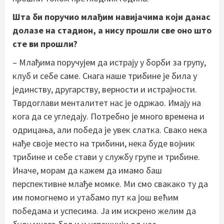
Шта би поручио млађим навијачима који данас
долазе на стадион, а нису прошли све оно што
сте ви прошли?
– Млађима поручујем да истрају у борби за групу,
клуб и себе саме. Снага наше трибине је била у
јединству, другарству, верности и истрајности.
Тврдоглави менталитет нас је одржао. Имају на
кога да се угледају. Потребно је много времена и
одрицања, али победа је увек слатка. Свако нека
нађе своје место на трибини, нека буде војник
трибине и себе стави у службу групе и трибине.
Иначе, морам да кажем да имамо баш
перспективне млађе момке. Ми смо свакако ту да
им помогнемо и утабамо пут ка још већим
победама и успесима. Ја им искрено желим да