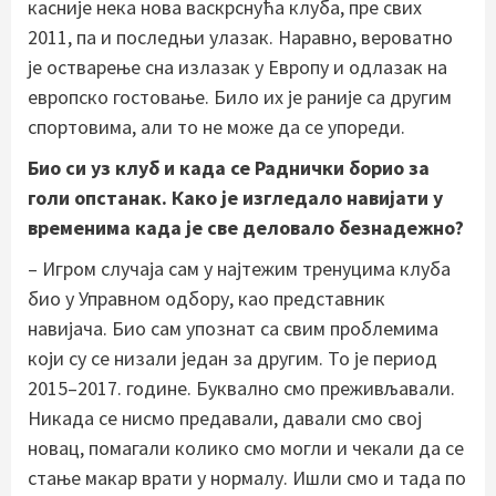
касније нека нова васкрснућа клуба, пре свих
2011, па и последњи улазак. Наравно, вероватно
је остварење сна излазак у Европу и одлазак на
европско гостовање. Било их је раније са другим
спортовима, али то не може да се упореди.
Био си уз клуб и када се Раднички борио за
голи опстанак. Како је изгледало навијати у
временима када је све деловало безнадежно?
– Игром случаја сам у најтежим тренуцима клуба
био у Управном одбору, као представник
навијача. Био сам упознат са свим проблемима
који су се низали један за другим. То је период
2015–2017. године. Буквално смо преживљавали.
Никада се нисмо предавали, давали смо свој
новац, помагали колико смо могли и чекали да се
стање макар врати у нормалу. Ишли смо и тада по