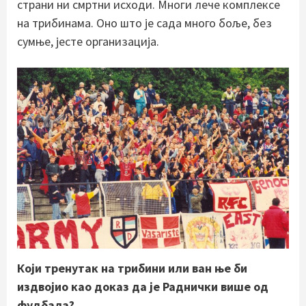
страни ни смртни исходи. Многи лече комплексе
на трибинама. Оно што је сада много боље, без
сумње, јесте организација.
Који тренутак на трибини или ван ње би
издвојио као доказ да је Раднички више од
фудбала?