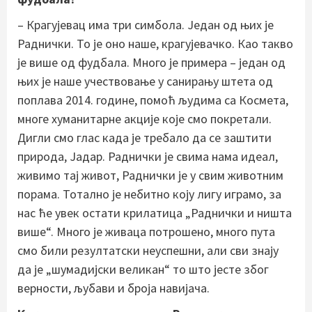
– Крагујевац има три симбола. Један од њих је
Раднички. То је оно наше, крагујевачко. Као такво
је више од фудбала. Много је примера – један од
њих је наше учествовање у санирању штета од
поплава 2014. године, помоћ људима са Космета,
многе хуманитарне акције које смо покретали.
Дигли смо глас када је требало да се заштити
природа, Јадар. Раднички је свима нама идеал,
живимо тај живот, Раднички је у свим животним
порама. Тотално је небитно коју лигу играмо, за
нас ће увек остати крилатица „Раднички и ништа
више“. Много је живаца потрошено, много пута
смо били резултатски неуспешни, али сви знају
да је „шумадијски великан“ то што јесте због
верности, љубави и броја навијача.