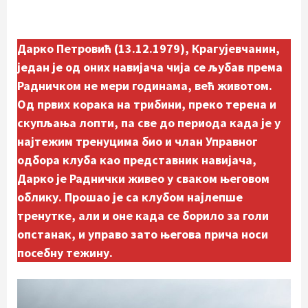
Дарко Петровић (13.12.1979), Крагујевчанин,
један је од оних навијача чија се љубав према
Радничком не мери годинама, већ животом.
Од првих корака на трибини, преко терена и
скупљања лопти, па све до периода када је у
најтежим тренуцима био и члан Управног
одбора клуба као представник навијача,
Дарко је Раднички живео у сваком његовом
облику. Прошао је са клубом најлепше
тренутке, али и оне када се борило за голи
опстанак, и управо зато његова прича носи
посебну тежину.