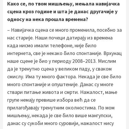
Како се, по твом мишљењу, мењала навијачка
сцена кроз године и шта је данас другачије у
односу на нека прошла времена?
– Навијачка сцена се много променила, посебно за
нас старије. Наши почеци датирају из времена
када нисмо имали телефоне, није било
интернета, све је некако било спонтаније. Врхунац
наше сцене је био у периоду 2008–2013. Мислим
да је тренутно сцена у великом паду, у сваком
смислу. Има ту много фактора. Некада је све било
много спонтаније и опуштеније. Данас су многе
ствари питање живота и смрти. Нажалост, мање
групе немају превише избора већ да се
прилагођавају тренутним околностима. По мом
мишљењу, некада је све било више мангупски,
данас су сукоби много суровији, нажалост нису