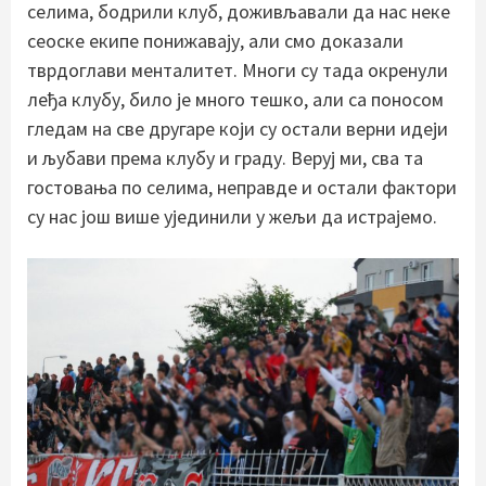
селима, бодрили клуб, доживљавали да нас неке
сеоске екипе понижавају, али смо доказали
тврдоглави менталитет. Многи су тада окренули
леђа клубу, било је много тешко, али са поносом
гледам на све другаре који су остали верни идеји
и љубави према клубу и граду. Веруј ми, сва та
гостовања по селима, неправде и остали фактори
су нас још више ујединили у жељи да истрајемо.