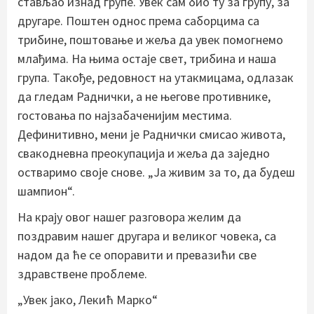
стављао изнад групе. Увек сам био ту за групу, за
другаре. Поштен однос према саборцима са
трибине, поштовање и жеља да увек помогнемо
млађима. На њима остаје свет, трибина и наша
група. Такође, редовност на утакмицама, одлазак
да гледам Раднички, а не његове противнике,
гостовања по најзабаченијим местима.
Дефинитивно, мени је Раднички смисао живота,
свакодневна преокупација и жеља да заједно
остваримо своје снове. „Ја живим за то, да будеш
шампион“.
На крају овог нашег разговора желим да
поздравим нашег другара и великог човека, са
надом да ће се опоравити и превазићи све
здравствене проблеме.
„Увек јако, Лекић Марко“