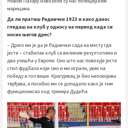
Новом Пазару извозили су нас полицијским
марицама.
Да ли пратиш Раднички 1923 и како данас
гледаш на клуб у односу на период када си
носио његов дрес?
– Драго ми је да је Раднички сада на месту где
јесте – стабилан клуб са великим резултатима и
два учешћа у Европи. Оно што нас повезује јесте
стил фудбала који смо и ми играли, увек на
победу и гол више. Крагујевац је био неосвојива
тврђава, а посебно ми се допадало како је тим
функционисао код тренера Дудића.