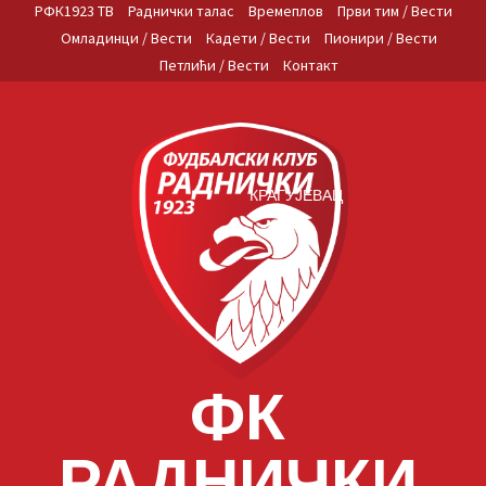
Skip
РФК1923 ТВ
Раднички талас
Времеплов
Први тим / Вести
to
Омладинци / Вести
Кадети / Вести
Пионири / Вести
content
Петлићи / Вести
Контакт
КРАГУЈЕВАЦ
ФК
РАДНИЧКИ