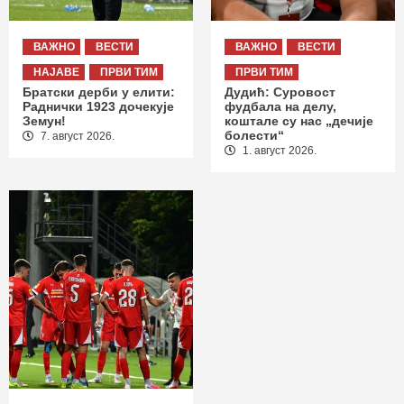
ВАЖНО
ВЕСТИ
ВАЖНО
ВЕСТИ
НАЈАВЕ
ПРВИ ТИМ
ПРВИ ТИМ
Братски дерби у елити:
Дудић: Суровост
Раднички 1923 дочекује
фудбала на делу,
Земун!
коштале су нас „дечије
болести“
7. август 2026.
1. август 2026.