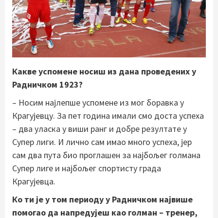
Какве успомене носиш из дана проведених у
Радничком 1923?
– Носим најлепше успомене из мог боравка у
Крагујевцу. За пет година имали смо доста успеха
– два уласка у виши ранг и добре резултате у
Супер лиги. И лично сам имао много успеха, јер
сам два пута био проглашен за најбољег голмана
Супер лиге и најбољег спортисту града
Крагујевца.
Ко ти је у том периоду у Радничком највише
помогао да напредујеш као голман – тренер,