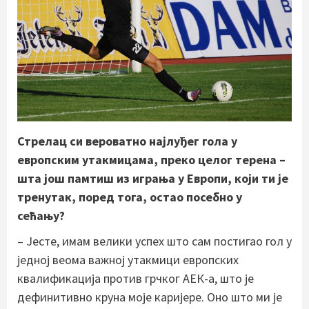
Стрелац си вероватно најлуђег гола у
европским утакмицама, преко целог терена –
шта још памтиш из играња у Европи, који ти је
тренутак, поред тога, остао посебно у
сећању?
– Јесте, имам велики успех што сам постигао гол у
једној веома важној утакмици европских
квалификација против грчког АЕК-а, што је
дефинитивно круна моје каријере. Оно што ми је