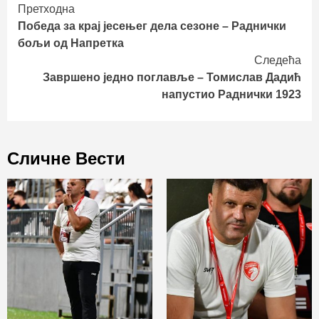
Continue
Претходна
Победа за крај јесењег дела сезоне – Раднички
Reading
бољи од Напретка
Следећа
Завршено једно поглавље – Томислав Дадић
напустио Раднички 1923
Сличне Вести