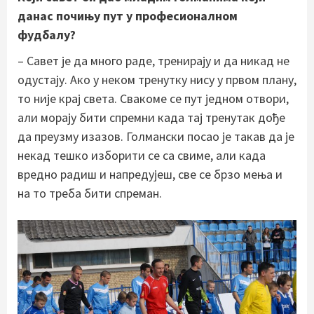
данас почињу пут у професионалном
фудбалу?
– Савет је да много раде, тренирају и да никад не
одустају. Ако у неком тренутку нису у првом плану,
то није крај света. Свакоме се пут једном отвори,
али морају бити спремни када тај тренутак дође
да преузму изазов. Голмански посао је такав да је
некад тешко изборити се са свиме, али када
вредно радиш и напредујеш, све се брзо мења и
на то треба бити спреман.