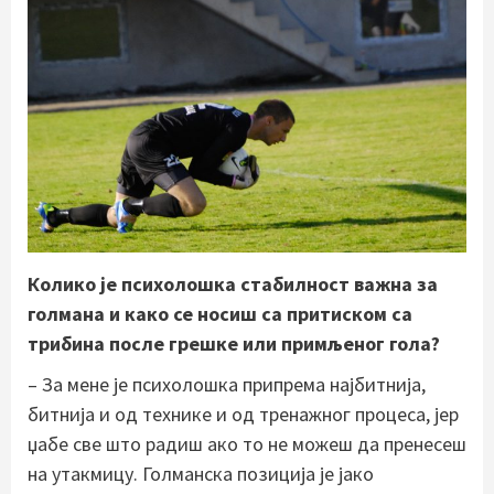
Колико је психолошка стабилност важна за
голмана и како се носиш са притиском са
трибина после грешке или примљеног гола?
– За мене је психолошка припрема најбитнија,
битнија и од технике и од тренажног процеса, јер
џабе све што радиш ако то не можеш да пренесеш
на утакмицу. Голманска позиција је јако