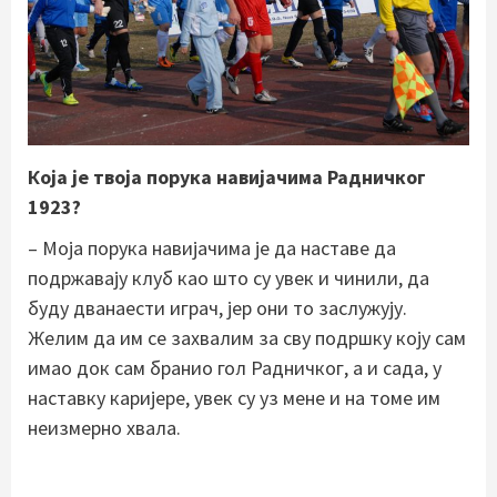
Која је твоја порука навијачима Радничког
1923?
– Моја порука навијачима је да наставе да
подржавају клуб као што су увек и чинили, да
буду дванаести играч, јер они то заслужују.
Желим да им се захвалим за сву подршку коју сам
имао док сам бранио гол Радничког, а и сада, у
наставку каријере, увек су уз мене и на томе им
неизмерно хвала.