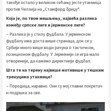
такође остало у великом сећању јесте утакмица
против Челзија на „Стамфорд бриџу“.
Која је, по твом мишљењу, највећа разлика
између српске лиге и јерменске лиге?
– Разлика је у стилу фудбала. У јерменском
фудбалу има доста више странаца, док се у
Србији много више води рачуна о тактичком,
позиционом фудбалу. У Јерменији се игра мало
отвореније, да кажемо директнији фудбал.
Шта те на терену највише мотивише у тешким
тренуцима утакмице?
– Породица, наравно. Они су мој главни покретач
и подршка за све.