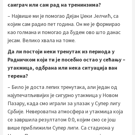
саиграч или сам рад на тренинзима?
– Највише ми је помогао Дејан Џеки Јелчић, са
којим сам радио пет година. Он ме је формирао
као голмана и помогао да будем ово што данас
јесам. Велико хвала на томе.
Да ли постоји неки тренутак из периода у
Радничком који ти је посебно остао у сећању –
утакмица, одбрана или нека ситуација ван
терена?
– Било је доста лепих тренутака, али један од
најупечатљивијих је сигурно утакмица у Новом
Пазару, када смо играли за улазак у Супер лигу
Србије. Невероватна атмосфера и утакмица која
се завршила резултатом 0:0, којим смо се још
више приближили Супер лиги. Са стадиона у