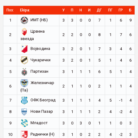
Поз:
Ekipa:
У
П
Н
И
ДГ
ПГ
ГР
Б
ИМТ (НБ)
1
3
3
0
0
7
1
6
9
Црвена
2
2
2
0
0
8
1
7
6
звезда
Војводина
3
3
2
0
1
7
3
4
6
Чукарички
4
3
2
0
1
5
1
4
6
Партизан
5
3
1
1
1
6
5
1
4
Железничар
6
2
1
1
0
2
1
1
4
(Па)
ОФК Београд
7
3
1
1
1
4
5
-1
4
Нови Пазар
8
3
1
1
1
2
4
-2
4
Младост
9
3
0
3
0
1
1
0
3
Раднички (Н)
10
3
1
0
2
2
4
-2
3