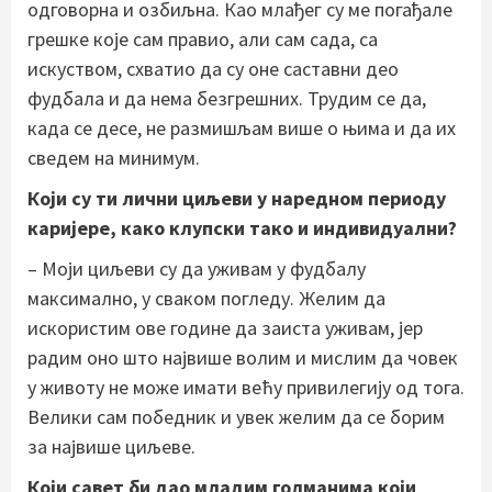
одговорна и озбиљна. Као млађег су ме погађале
грешке које сам правио, али сам сада, са
искуством, схватио да су оне саставни део
фудбала и да нема безгрешних. Трудим се да,
када се десе, не размишљам више о њима и да их
сведем на минимум.
Који су ти лични циљеви у наредном периоду
каријере, како клупски тако и индивидуални?
– Моји циљеви су да уживам у фудбалу
максимално, у сваком погледу. Желим да
искористим ове године да заиста уживам, јер
радим оно што највише волим и мислим да човек
у животу не може имати већу привилегију од тога.
Велики сам победник и увек желим да се борим
за највише циљеве.
Који савет би дао младим голманима који