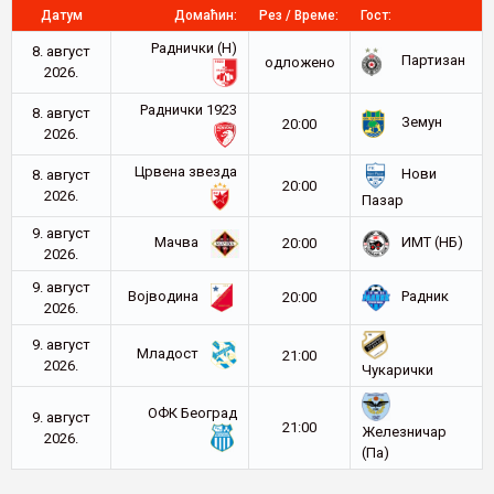
Датум
Домаћин:
Рез / Време:
Гост:
Раднички (Н)
8. август
Партизан
oдложено
2026.
Раднички 1923
8. август
Земун
20:00
2026.
Црвена звезда
Нови
8. август
20:00
2026.
Пазар
9. август
Мачва
ИМТ (НБ)
20:00
2026.
9. август
Војводина
Радник
20:00
2026.
9. август
Младост
21:00
2026.
Чукарички
ОФК Београд
9. август
21:00
Железничар
2026.
(Па)