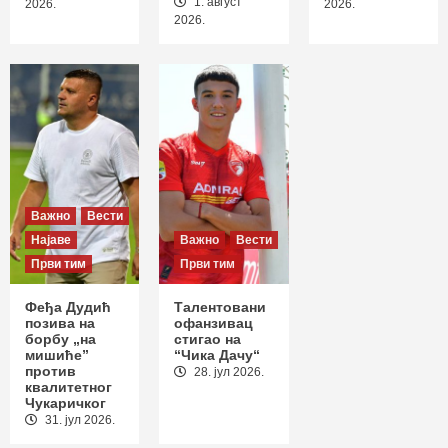
1. август
2
2026.
2026.
2026.
Важно
Вести
Извештаји
Први тим
Пораз на отварању сезоне: Раднички
положио оружје у Новом Пазару
3
Важно
Вести
Најаве
Важно
Вести
Први тим
Први тим
Феђа Дудић
Талентовани
позива на
офанзивац
борбу „на
стигао на
мишиће”
“Чика Дачу“
против
28. јул 2026.
квалитетног
Чукаричког
31. јул 2026.