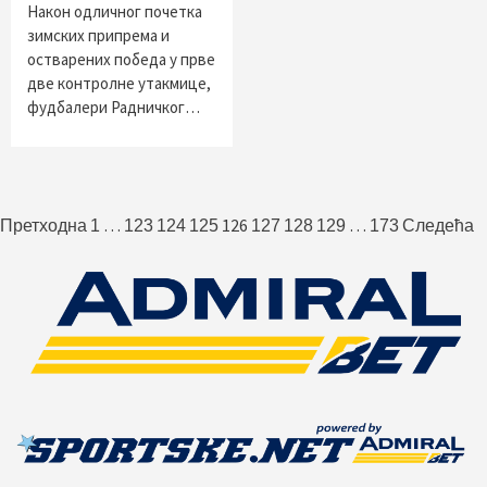
Након одличног почетка
зимских припрема и
остварених победа у прве
две контролне утакмице,
фудбалери Радничког…
Пагинација
…
126
…
Претходна
1
123
124
125
127
128
129
173
Следећа
чланака