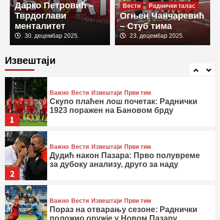
Дарко Петровић –
генералној проби
Вести
Раднички талас
4
Тврдоглави
Огњен Чанчаревић
менталитет
– Стуб тима
Важно
Вести
Извештаји
Први тим
30. децембар 2025.
23. децембар 2025.
Припремне утакмице
Магија на Златибору: Убедљив тријумф
Извештаји
Радничког у другом тест мечу
5
Важно
Вести
Извештаји
Први тим
Скупо плаћен лош почетак: Раднички
1923 поражен на Бановом брду
1
Важно
Вести
Извештаји
Први тим
Дудић након Пазара: Прво полувреме
за дубоку анализу, друго за наду
2
Важно
Вести
Извештаји
Први тим
Пораз на отварању сезоне: Раднички
положио оружје у Новом Пазару