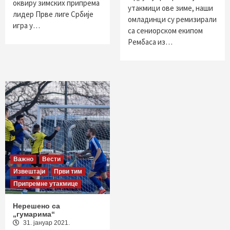
оквиру зимских припрема
утакмици ове зиме, наши
лидер Прве лиге Србије
омладинци су ремизирали
игра у…
са сениорском екипом
Рембаса из…
Важно
Вести
Извештаји
Први тим
Припремне утакмице
Нерешено са
„гумарима“
31. јануар 2021.