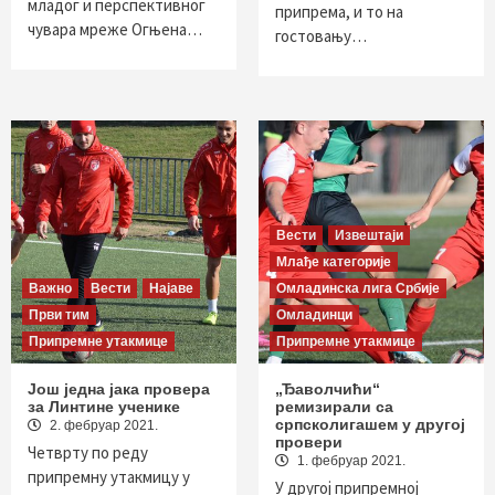
младог и перспективног
припрема, и то на
чувара мреже Огњена…
гостовању…
Вести
Извештаји
Млађе категорије
Важно
Вести
Најаве
Омладинска лига Србије
Први тим
Омладинци
Припремне утакмице
Припремне утакмице
Још једна јака провера
„Ђаволчићи“
за Линтине ученике
ремизирали са
српсколигашем у другој
2. фебруар 2021.
провери
Четврту по реду
1. фебруар 2021.
припремну утакмицу у
У другој припремној