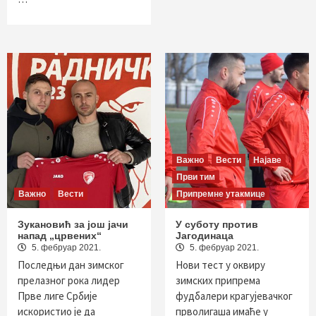
Важно
Вести
Најаве
Први тим
Важно
Вести
Припремне утакмице
Зукановић за још јачи
У суботу против
напад „црвених“
Јагодинаца
5. фебруар 2021.
5. фебруар 2021.
Последњи дан зимског
Нови тест у оквиру
прелазног рока лидер
зимских припрема
Прве лиге Србије
фудбалери крагујевачког
искористио је да
прволигаша имаће у