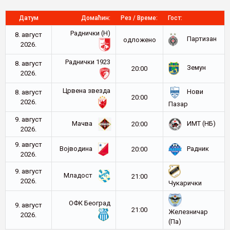
Датум
Домаћин:
Рез / Време:
Гост:
Раднички (Н)
8. август
Партизан
oдложено
2026.
Раднички 1923
8. август
Земун
20:00
2026.
Црвена звезда
Нови
8. август
20:00
2026.
Пазар
9. август
Мачва
ИМТ (НБ)
20:00
2026.
9. август
Војводина
Радник
20:00
2026.
9. август
Младост
21:00
2026.
Чукарички
ОФК Београд
9. август
21:00
Железничар
2026.
(Па)