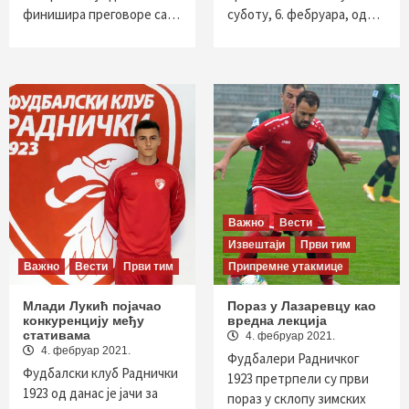
финишира преговоре са…
суботу, 6. фебруара, од…
Важно
Вести
Извештаји
Први тим
Важно
Вести
Први тим
Припремне утакмице
Млади Лукић појачао
Пораз у Лазаревцу као
конкуренцију међу
вредна лекција
стативама
4. фебруар 2021.
4. фебруар 2021.
Фудбалери Радничког
Фудбалски клуб Раднички
1923 претрпели су први
1923 од данас је јачи за
пораз у склопу зимских