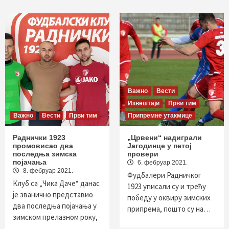
Важно
Вести
Извештаји
Први тим
Важно
Вести
Први тим
Припремне утакмице
Раднички 1923
„Црвени“ надиграли
промовисао два
Јагодинце у петој
последња зимска
провери
појачања
6. фебруар 2021.
8. фебруар 2021.
Фудбалери Радничког
Клуб са „Чика Даче“ данас
1923 уписали су и трећу
је званично представио
победу у оквиру зимских
два последња појачања у
припрема, пошто су на…
зимском прелазном року,
…