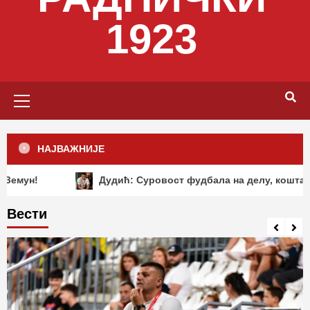
1923
Primary
Menu
НАЈВАЖНИЈЕ
Дудић: Суровост фудбала на делу, коштале су нас „д
Вести