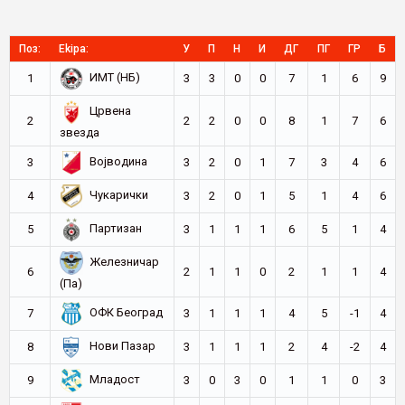
Поз:
Ekipa:
У
П
Н
И
ДГ
ПГ
ГР
Б
ИМТ (НБ)
1
3
3
0
0
7
1
6
9
Црвена
2
2
2
0
0
8
1
7
6
звезда
Војводина
3
3
2
0
1
7
3
4
6
Чукарички
4
3
2
0
1
5
1
4
6
Партизан
5
3
1
1
1
6
5
1
4
Железничар
6
2
1
1
0
2
1
1
4
(Па)
ОФК Београд
7
3
1
1
1
4
5
-1
4
Нови Пазар
8
3
1
1
1
2
4
-2
4
Младост
9
3
0
3
0
1
1
0
3