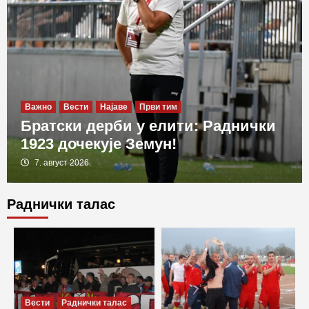
Важно
Вести
Најаве
Први тим
Братски дерби у елити: Раднички
1923 дочекује Земун!
7. август 2026.
Раднички талас
Важно
Вести
Извештаји
Први тим
Пораз на отварању сезоне: Раднички
положио оружје у Новом Пазару
3
Важно
Вести
Извештаји
Први тим
Припремне утакмице
Вести
Раднички талас
Млади Јелић срушио „трактористе“ у