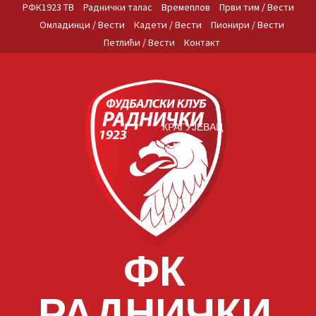
Skip
РФК1923 ТВ
Раднички талас
Времеплов
Први тим / Вести
to
Омладинци / Вести
Кадети / Вести
Пионири / Вести
content
Петлићи / Вести
Контакт
КРАГУЈЕВАЦ
ФК
РАДНИЧКИ