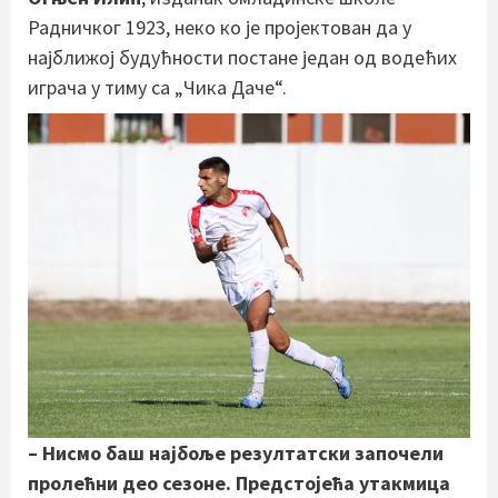
Радничког 1923, неко ко је пројектован да у
најближој будућности постане један од водећих
играча у тиму са „Чика Даче“.
– Нисмо баш најбоље резултатски започели
пролећни део сезоне. Предстојећа утакмица