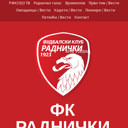
Skip
РФК1923 ТВ
Раднички талас
Времеплов
Први тим / Вести
to
Омладинци / Вести
Кадети / Вести
Пионири / Вести
content
Петлићи / Вести
Контакт
КРАГУЈЕВАЦ
ФК
РАДНИЧКИ