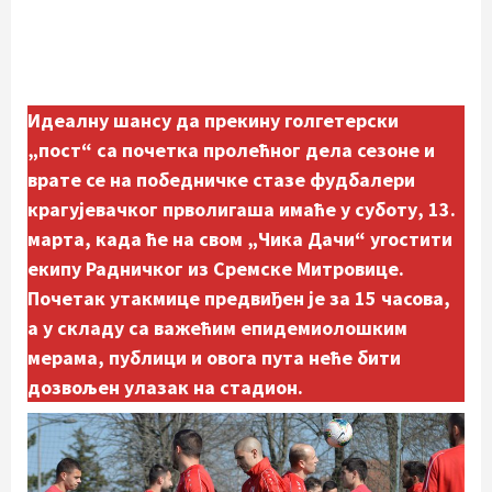
Идеалну шансу да прекину голгетерски
„пост“ са почетка пролећног дела сезоне и
врате се на победничке стазе фудбалери
крагујевачког прволигаша имаће у суботу, 13.
марта, када ће на свом „Чика Дачи“ угостити
екипу Радничког из Сремске Митровице.
Почетак утакмице предвиђен је за 15 часова,
а у складу са важећим епидемиолошким
мерама, публици и овога пута неће бити
дозвољен улазак на стадион.