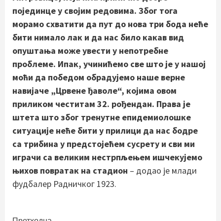
појединце у својим редовима. Због тога
морамо схватити да пут до нова три бода неће
бити нимало лак и да нас било какав вид
опуштања може увести у непотребне
проблеме. Ипак, учинићемо све што је у нашој
моћи да победом обрадујемо наше верне
навијаче „Црвене ђаволе“, којима овом
приликом честитам 32. рођендан. Права је
штета што због тренутне епидемиолошке
ситуације неће бити у прилици да нас бодре
са трибина у предстојећем сусрету и сви ми
играчи са великим нестрпљењем ишчекујемо
њихов повратак
на стадион
– додао је млади
фудбалер Радничког 1923.
Претходна