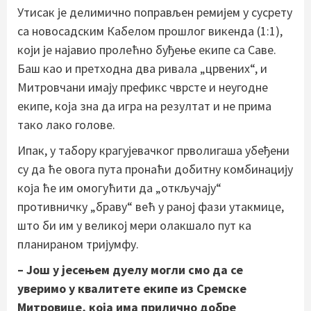
Утисак је делимично поправљен ремијем у сусрету
са новосадским Кабелом прошлог викенда (1:1),
који је најавио пролећно буђење екипе са Саве.
Баш као и претходна два ривала „црвених“, и
Митровчани имају префикс чврсте и неугодне
екипе, која зна да игра на резултат и не прима
тако лако голове.
Ипак, у табору крагујевачког прволигаша убеђени
су да ће овога пута пронаћи добитну комбинацију
која ће им омогућити да „откључају“
противничку „браву“ већ у раној фази утакмице,
што би им у великој мери олакшало пут ка
планираном тријумфу.
– Још у јесењем дуелу могли смо да се
уверимо у квалитете екипе из Сремске
Митровице, која има прилично добре