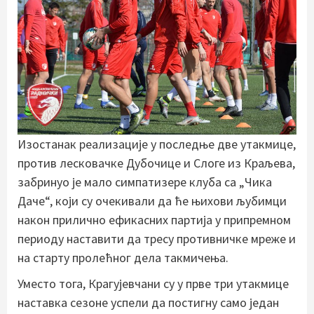
Изостанак реализације у последње две утакмице,
против лесковачке Дубочице и Слоге из Краљева,
забринуо је мало симпатизере клуба са „Чика
Даче“, који су очекивали да ће њихови љубимци
након прилично ефикасних партија у припремном
периоду наставити да тресу противничке мреже и
на старту пролећног дела такмичења.
Уместо тога, Крагујевчани су у прве три утакмице
наставка сезоне успели да постигну само један