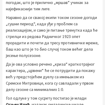
погодак, што је прилично „мршав“ учинак за
најефикаснији тим лиге.
Наравно да се свакој екипи током сезоне догоди
„сушни период“, када уђе у проблем са
реализацијом, и само је питање тренутка када ће
стрелци из редова Радничког 1923 опет
прорадити и почети да тресу противничке мреже,
баш као што је то био случај током већег дела
јесење полусезоне.
Да је ова условно речено „криза“ краткотрајног
карактера, „црвени“ ће се потрудити да покажу
већ у предстојећем дуелу са имењаком из
Сремске Митровице, кога су савладали у првом
делу сезоне са минималних 1:0.
Гол одлуке у том сусрету постигао је млади
Огњен Илић
, изданак омладинске школе