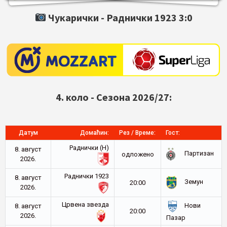
Чукарички -
Раднички 1923
3:0
4. коло - Сезона 2026/27:
Датум
Домаћин:
Рез / Време:
Гост:
Раднички (Н)
8. август
Партизан
oдложено
2026.
Раднички 1923
8. август
Земун
20:00
2026.
Црвена звезда
Нови
8. август
20:00
2026.
Пазар