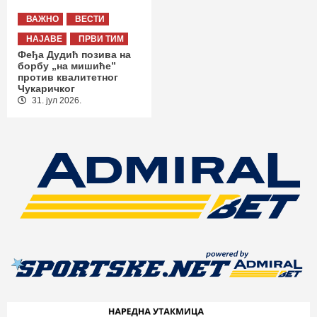
ВАЖНО
ВЕСТИ
НАЈАВЕ
ПРВИ ТИМ
Феђа Дудић позива на
борбу „на мишиће”
против квалитетног
Чукаричког
31. јул 2026.