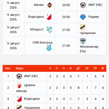
9. август
Мачва
ИМТ (НБ)
20:00
2026.
9. август
Војводина
Радник
20:00
2026.
9. август
Младост
21:00
2026.
Чукарички
ОФК Београд
9. август
21:00
Железничар
2026.
(Па)
Поз:
Ekipa:
У
П
Н
И
ДГ
ПГ
ГР
Б
ИМТ (НБ)
1
3
3
0
0
7
1
6
9
Црвена
2
2
2
0
0
8
1
7
6
звезда
Војводина
3
3
2
0
1
7
3
4
6
Чукарички
4
3
2
0
1
5
1
4
6