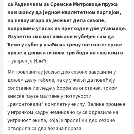
са Радничким из Сремске Митровице пружа
нам шансу да једном квалитетном партијом,
на нивоу игара из јесењег дела сезоне,
поправимо утисак из претходне две утакмице.
Изузетно смо мотивисани и убеђен сам да
ћемо у суботу изаћи из тренутне голгетерске
кризе и дописати нова три бода на свој конто
– уверен је Илић.
Митровчани су јесењи део сезоне завршили у
доњем делу табеле, па су у жељи да повећају
сопствене изгледе у борби за опстанак, током
зимске паузе малтене у потпуности
„ремонтовали“ комплетну екипу. Велике промене
у играчком кадру неминовно су се одразиле на
уиграност екипе, која је пролећни део сезоне
отворила са два везана пораза.