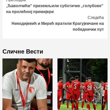
Continue
„Ђаволчићи“ приземљили суботичке „голубове“
Reading
на пролећној премијери
Следећа
Никодијевић и Мирић вратили Крагујевчане на
победнички пут
Сличне Вести