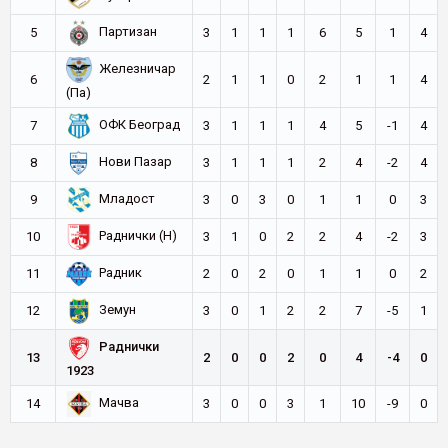
Партизан
5
3
1
1
1
6
5
1
4
Железничар
6
2
1
1
0
2
1
1
4
(Па)
ОФК Београд
7
3
1
1
1
4
5
-1
4
Нови Пазар
8
3
1
1
1
2
4
-2
4
Младост
9
3
0
3
0
1
1
0
3
Раднички (Н)
10
3
1
0
2
2
4
-2
3
Радник
11
2
0
2
0
1
1
0
2
Земун
12
3
0
1
2
2
7
-5
1
Раднички
13
2
0
0
2
0
4
-4
0
1923
Мачва
14
3
0
0
3
1
10
-9
0