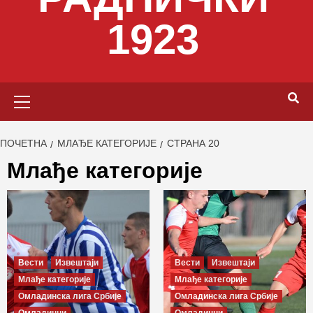
1923
Primary
Menu
ПОЧЕТНА
МЛАЂЕ КАТЕГОРИЈЕ
СТРАНА 20
Млађе категорије
Вести
Извештаји
Вести
Извештаји
Млађе категорије
Млађе категорије
Омладинска лига Србије
Омладинска лига Србије