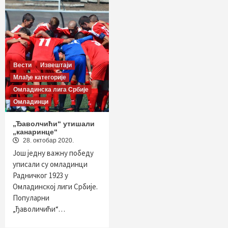
Вести
Извештаји
Млађе категорије
Омладинска лига Србије
Омладинци
„Ђаволчићи“ утишали
„канаринце“
28. октобар 2020.
Још једну важну победу
уписали су омладинци
Радничког 1923 у
Омладинској лиги Србије.
Популарни
„ђаволичићи“…