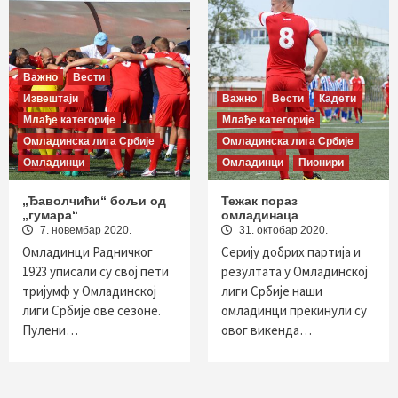
Важно
Вести
Извештаји
Важно
Вести
Кадети
Млађе категорије
Млађе категорије
Омладинска лига Србије
Омладинска лига Србије
Омладинци
Омладинци
Пионири
„Ђаволчићи“ бољи од
Тежак пораз
„гумара“
омладинаца
7. новембар 2020.
31. октобар 2020.
Омладинци Радничког
Серију добрих партија и
1923 уписали су свој пети
резултата у Омладинској
тријумф у Омладинској
лиги Србије наши
лиги Србије ове сезоне.
омладинци прекинули су
Пулени…
овог викенда…