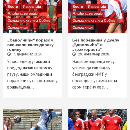
Вести
Извештаји
Вести
Извештаји
Млађе категорије
Млађе категорије
Омладинска лига Србије
Омладинска лига Србије
Омладинци
Омладинци
„Ђаволчићи“ поразом
Без победника у дуелу
окончали календарску
„ђаволчића“ и
годину
„тракториста“
7. децембар 2020.
29. новембар 2020.
У последњој утакмици
Наши омладинци нису
пред одлазак на зимску
успели да савладају
паузу, наши омладинци
београдски ИМТ у
поражени су на гостовању
последњој утакмици на
вршњацима…
свом терену ове…