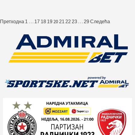
Пагинација
…
20
…
Претходна
1
17
18
19
21
22
23
29
Следећа
чланака