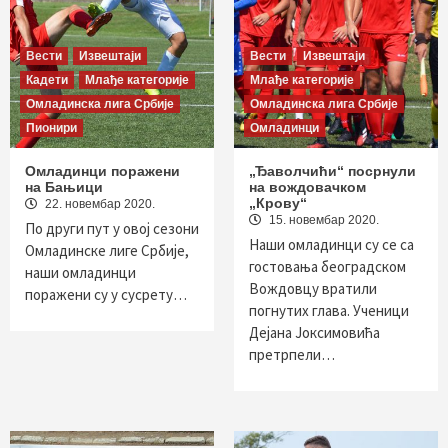
Вести
Извештаји
Вести
Извештаји
Кадети
Млађе категорије
Млађе категорије
Омладинска лига Србије
Омладинска лига Србије
Пионири
Омладинци
Омладинци поражени
„Ђаволчићи“ посрнули
на Бањици
на вождовачком
„Крову“
22. новембар 2020.
15. новембар 2020.
По други пут у овој сезони
Наши омладинци су се са
Омладинске лиге Србије,
гостовања београдском
наши омладинци
Вождовцу вратили
поражени су у сусрету…
погнутих глава. Ученици
Дејана Јоксимовића
претрпели…