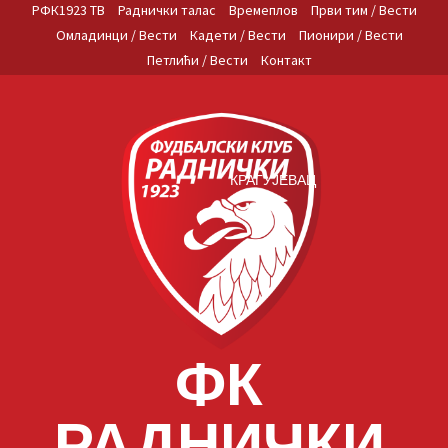
Skip
РФК1923 ТВ
Раднички талас
Времеплов
Први тим / Вести
to
Омладинци / Вести
Кадети / Вести
Пионири / Вести
content
Петлићи / Вести
Контакт
КРАГУЈЕВАЦ
ФК
РАДНИЧКИ