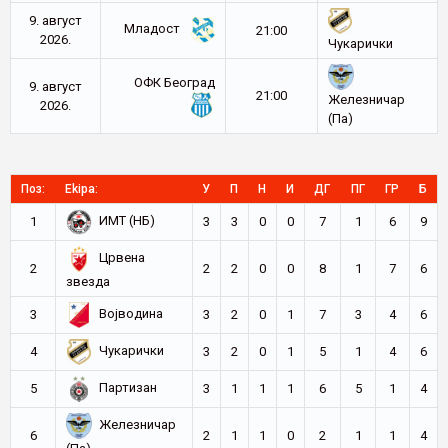
9. август
Младост
21:00
2026.
Чукарички
ОФК Београд
9. август
21:00
Железничар
2026.
(Па)
Поз:
Ekipa:
У
П
Н
И
ДГ
ПГ
ГР
Б
ИМТ (НБ)
1
3
3
0
0
7
1
6
9
Црвена
2
2
2
0
0
8
1
7
6
звезда
Војводина
3
3
2
0
1
7
3
4
6
Чукарички
4
3
2
0
1
5
1
4
6
Партизан
5
3
1
1
1
6
5
1
4
Железничар
6
2
1
1
0
2
1
1
4