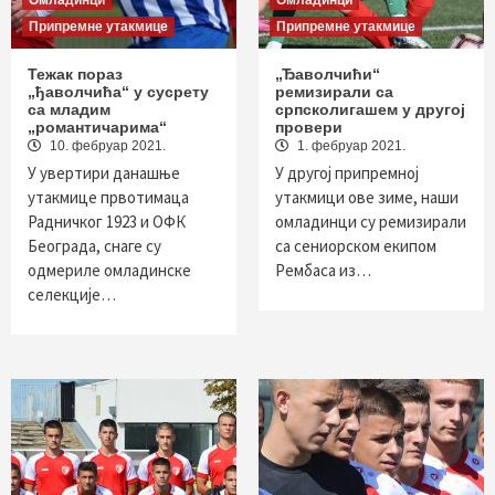
Омладинци
Омладинци
Припремне утакмице
Припремне утакмице
Teжак пораз
„Ђаволчићи“
„ђаволчића“ у сусрету
ремизирали са
са младим
српсколигашем у другој
„романтичарима“
провери
10. фебруар 2021.
1. фебруар 2021.
У увертири данашње
У другој припремној
утакмице првотимаца
утакмици ове зиме, наши
Радничког 1923 и ОФК
омладинци су ремизирали
Београда, снаге су
са сениорском екипом
одмериле омладинске
Рембаса из…
селекције…