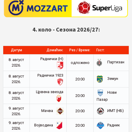
4. коло - Сезона 2026/27:
Датум
Домаћин:
Рез / Време:
Гост:
Раднички (Н)
8. август
Партизан
oдложено
2026.
Раднички 1923
8. август
Земун
20:00
2026.
Црвена звезда
Нови
8. август
20:00
2026.
Пазар
9. август
Мачва
ИМТ (НБ)
20:00
2026.
9. август
Војводина
Радник
20:00
2026.