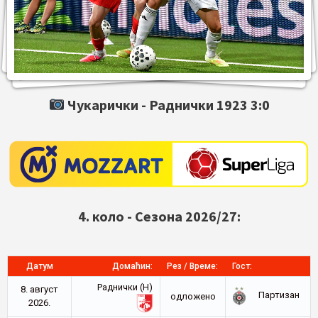
Чукарички -
Раднички 1923
3:0
4. коло - Сезона 2026/27:
Датум
Домаћин:
Рез / Време:
Гост:
Раднички (Н)
8. август
Партизан
oдложено
2026.