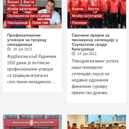
Важно
Вести
Млађе категорије
Важно
Вести
Омладинска лига Србије
Млађе категорије
Омладинци
Први тим
Пионири
Професионални
Свечани пријем за
уговори за тројицу
пионирску селекцију у
омладинаца
Скупштини града
Крагујевца
16. јул 2021.
14. јун 2021.
Фудбалски клуб Раднички
Поводом великог успеха
1923 данас је потписао
наше пионирске
професионалне уговоре
селекције, која је на
са тројицом играча из
недавно одржаном
сопствене омладинске…
финалном турниру
првенства државе…