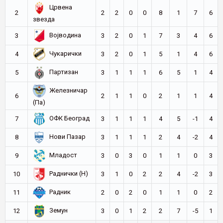
Црвена
2
2
2
0
0
8
1
7
6
звезда
Војводина
3
3
2
0
1
7
3
4
6
Чукарички
4
3
2
0
1
5
1
4
6
Партизан
5
3
1
1
1
6
5
1
4
Железничар
6
2
1
1
0
2
1
1
4
(Па)
ОФК Београд
7
3
1
1
1
4
5
-1
4
Нови Пазар
8
3
1
1
1
2
4
-2
4
Младост
9
3
0
3
0
1
1
0
3
Раднички (Н)
10
3
1
0
2
2
4
-2
3
Радник
11
2
0
2
0
1
1
0
2
Земун
12
3
0
1
2
2
7
-5
1