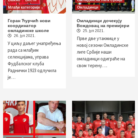
Важно
Вести
Омладинска лига Србије
Млађе категорије
Омладинци
Горан Ћурчић нови
Омладинци дочекују
координатор
Вождовац на премијери
омладинске школе
25. јул 2021.
26. јул 2021.
Прве две утакмице у
У циљу даљег унапређења
новој сезони Омладинске
рада са млађим
лиге Србије наши
селекцијама, управа
омладинци одиграће на
Фудбалског клуба
свом терену….
Раднички 1923 одлучила
је…