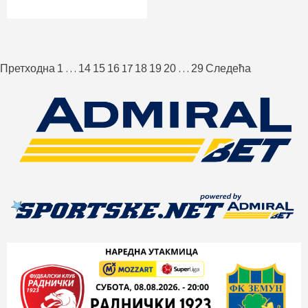
Пагинација
…
17
…
Претходна
1
14
15
16
18
19
20
29
Следећа
чланака