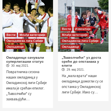
Вести
Извештаји
Вести
Млађе категорије
Млађе категорије
Омладинска лига Србије
Омладинска лига Србије
Омладинци
Омладинци
Омладинци сачували
„Ђаволчићи“ уз доста
суперлигашки статус
среће до опстанака у
елити
30. мај 2021.
29. мај 2021.
Повратничка сезона
На „мала врата“ наши
наших омладинца у
омладинци домогли су се
Омладинској лиги Србије
опстанка у Омладинској
имала је срећан епилог.
лиги Србије. Иако су…
„Ђаволчићи“ су
захваљујући…