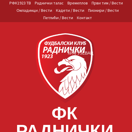
Skip
РФК1923 ТВ
Раднички талас
Времеплов
Први тим / Вести
to
Омладинци / Вести
Кадети / Вести
Пионири / Вести
content
Петлићи / Вести
Контакт
КРАГУЈЕВАЦ
ФК
РАДНИЧКИ