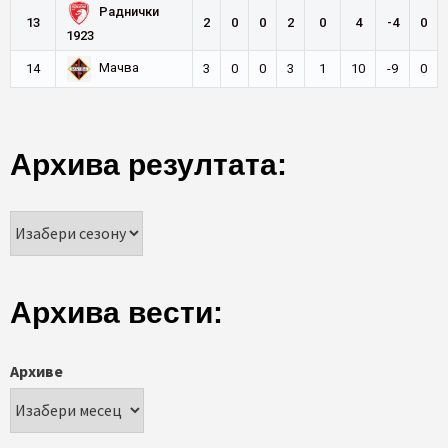
Раднички
13
2
0
0
2
0
4
-4
0
1923
Мачва
14
3
0
0
3
1
10
-9
0
Архива резултата:
Архива вести:
Архиве