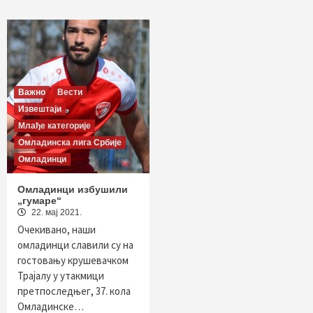
Важно
Вести
Извештаји
Млађе категорије
Омладинска лига Србије
Омладинци
Oмладинци избушили
„гумаре“
22. мај 2021.
Очекивано, наши
омладинци славили су на
гостовању крушевачком
Трајалу у утакмици
претпоследњег, 37. кола
Омладинске…