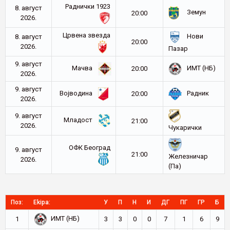
Раднички 1923
8. август
Земун
20:00
2026.
Црвена звезда
Нови
8. август
20:00
2026.
Пазар
9. август
Мачва
ИМТ (НБ)
20:00
2026.
9. август
Војводина
Радник
20:00
2026.
9. август
Младост
21:00
2026.
Чукарички
ОФК Београд
9. август
21:00
Железничар
2026.
(Па)
Поз:
Ekipa:
У
П
Н
И
ДГ
ПГ
ГР
Б
ИМТ (НБ)
1
3
3
0
0
7
1
6
9