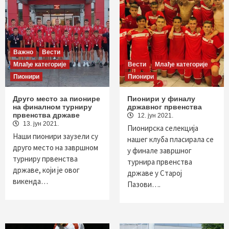
Важно
Вести
Млађе категорије
Вести
Млађе категорије
Пионири
Пионири
Друго место за пионире
Пионири у финалу
на финалном турниру
државног првенства
првенства државе
12. јун 2021.
13. јун 2021.
Пионирска селекција
Наши пионири заузели су
нашег клуба пласирала се
друго место на завршном
у финале завршног
турниру првенства
турнира првенства
државе, који је овог
државе у Старој
викенда…
Пазови….