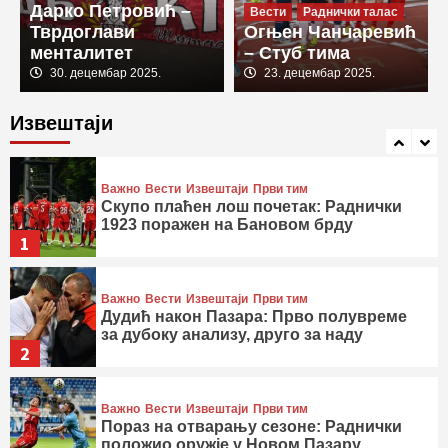
Дарко Петровић –
генералној проби
Вести
Раднички талас
4
Тврдоглави
Огњен Чанчаревић
менталитет
– Стуб тима
Важно
Вести
Извештаји
Први тим
30. децембар 2025.
23. децембар 2025.
Припремне утакмице
Магија на Златибору: Убедљив тријумф
Извештаји
Радничког у другом тест мечу
5
Важно
Вести
Извештаји
Први тим
Скупо плаћен лош почетак: Раднички
1923 поражен на Бановом брду
1
Важно
Вести
Извештаји
Први тим
Дудић након Пазара: Прво полувреме
за дубоку анализу, друго за наду
2
Важно
Вести
Извештаји
Први тим
Пораз на отварању сезоне: Раднички
положио оружје у Новом Пазару