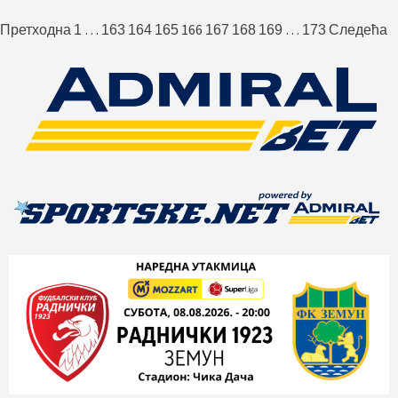
Пагинација
…
166
…
Претходна
1
163
164
165
167
168
169
173
Следећа
чланака