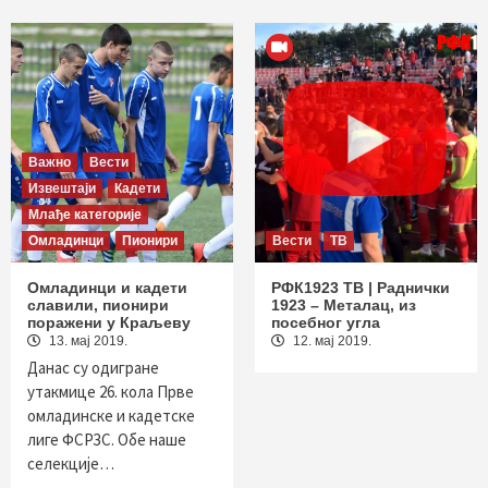
Важно
Вести
Извештаји
Кадети
Млађе категорије
Омладинци
Пионири
Вести
ТВ
Омладинци и кадети
РФК1923 ТВ | Раднички
славили, пионири
1923 – Металац, из
поражени у Краљеву
посебног угла
13. мај 2019.
12. мај 2019.
Данас су одигране
утакмице 26. кола Прве
омладинске и кадетске
лиге ФСРЗС. Обе наше
селекције…