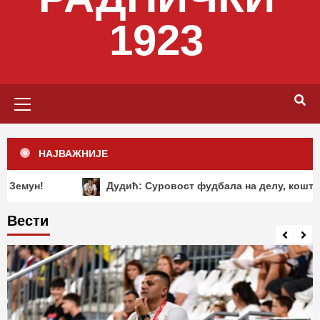
1923
Primary
Menu
НАЈВАЖНИЈЕ
Дудић: Суровост фудбала на делу, коштале су нас „д
Вести