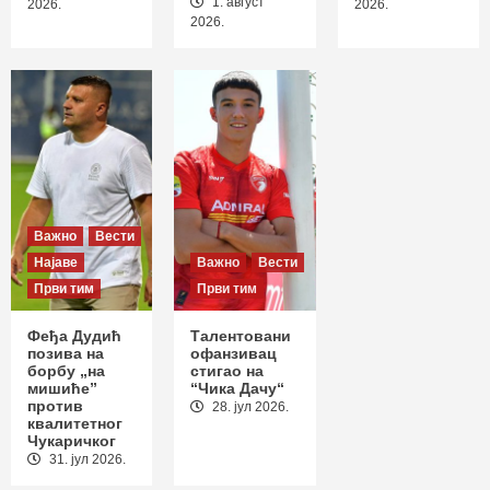
1. август
2
2026.
2026.
2026.
Важно
Вести
Извештаји
Први тим
Пораз на отварању сезоне: Раднички
положио оружје у Новом Пазару
3
Важно
Вести
Најаве
Важно
Вести
Први тим
Први тим
Феђа Дудић
Талентовани
позива на
офанзивац
борбу „на
стигао на
мишиће”
“Чика Дачу“
против
28. јул 2026.
квалитетног
Чукаричког
31. јул 2026.