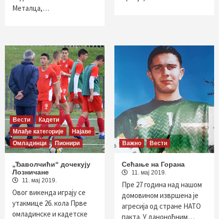
Металца,…
Вести
Кадети
Млађе категорије
Најаве
Омладинци
Пионири
Важно
Вести
„Ђаволчићи“ дочекују
Сећање на Горана
Лозничане
11. мај 2019.
11. мај 2019.
Пре 27 година над нашом
Овог викенда играју се
домовином извршена је
утакмице 26. кола Прве
агресија од стране НАТО
омладинске и кадетске
пакта. У даноноћним…