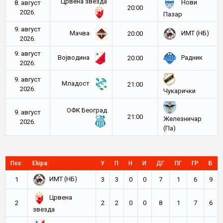
Црвена звезда
Нови
8. август
20:00
2026.
Пазар
9. август
Мачва
ИМТ (НБ)
20:00
2026.
9. август
Војводина
Радник
20:00
2026.
9. август
Младост
21:00
2026.
Чукарички
ОФК Београд
9. август
21:00
Железничар
2026.
(Па)
Поз:
Ekipa:
У
П
Н
И
ДГ
ПГ
ГР
Б
ИМТ (НБ)
1
3
3
0
0
7
1
6
9
Црвена
2
2
2
0
0
8
1
7
6
звезда