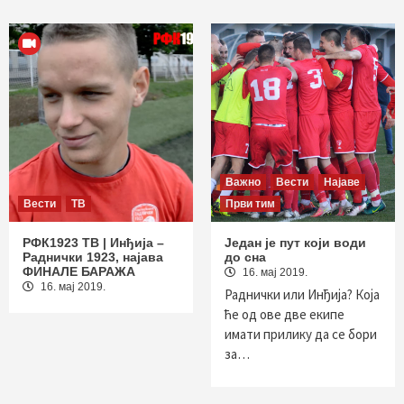
Важно
Вести
Најаве
Вести
ТВ
Први тим
РФК1923 ТВ | Инђија –
Један је пут који води
Раднички 1923, најава
до сна
ФИНАЛЕ БАРАЖА
16. мај 2019.
16. мај 2019.
Раднички или Инђија? Која
ће од ове две екипе
имати прилику да се бори
за…