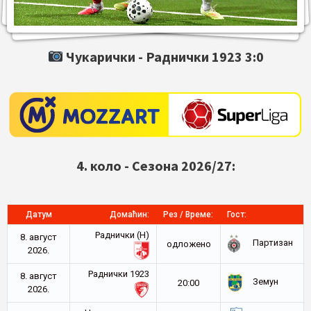
Чукарички -
Раднички 1923
3:0
4. коло - Сезона 2026/27:
Датум
Домаћин:
Рез / Време:
Гост:
Раднички (Н)
8. август
Партизан
oдложено
2026.
Раднички 1923
8. август
Земун
20:00
2026.