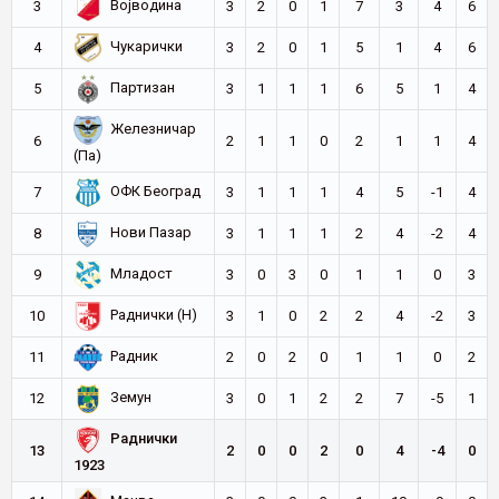
Војводина
3
3
2
0
1
7
3
4
6
Чукарички
4
3
2
0
1
5
1
4
6
Партизан
5
3
1
1
1
6
5
1
4
Железничар
6
2
1
1
0
2
1
1
4
(Па)
ОФК Београд
7
3
1
1
1
4
5
-1
4
Нови Пазар
8
3
1
1
1
2
4
-2
4
Младост
9
3
0
3
0
1
1
0
3
Раднички (Н)
10
3
1
0
2
2
4
-2
3
Радник
11
2
0
2
0
1
1
0
2
Земун
12
3
0
1
2
2
7
-5
1
Раднички
13
2
0
0
2
0
4
-4
0
1923