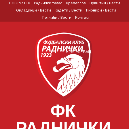
Skip
РФК1923 ТВ
Раднички талас
Времеплов
Први тим / Вести
to
Омладинци / Вести
Кадети / Вести
Пионири / Вести
content
Петлићи / Вести
Контакт
КРАГУЈЕВАЦ
ФК
РАДНИЧКИ