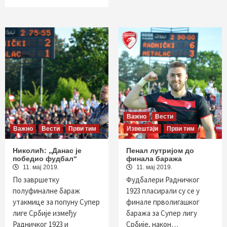
Важно
Вести
Важно
Вести
Први тим
Извештаји
Први тим
Николић: „Данас је
Пенал лутријом до
победио фудбал“
финала баража
11. мај 2019.
11. мај 2019.
По завршетку
Фудбалери Радничког
полуфиналне бараж
1923 пласирали су се у
утакмице за попуну Супер
финале прволигашког
лиге Србије између
баража за Супер лигу
Радничког 1923 и
Србије, након…