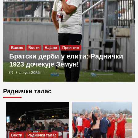
Важно
Вести
Најаве
Први тим
Братски дерби у елити: Раднички
1923 дочекује Земун!
7. август 2026.
Раднички талас
Важно
Вести
Извештаји
Први тим
Пораз на отварању сезоне: Раднички
положио оружје у Новом Пазару
3
Важно
Вести
Извештаји
Први тим
Припремне утакмице
Вести
Раднички талас
Млади Јелић срушио „трактористе“ у