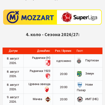
4. коло - Сезона 2026/27:
Датум
Домаћин:
Рез / Време:
Гост:
Раднички (Н)
8. август
Партизан
oдложено
2026.
Раднички 1923
8. август
Земун
20:00
2026.
Црвена звезда
Нови
8. август
20:00
2026.
Пазар
9. август
Мачва
ИМТ (НБ)
20:00
2026.