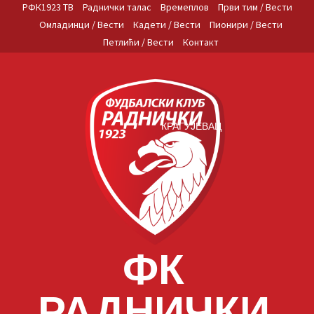
Skip
РФК1923 ТВ
Раднички талас
Времеплов
Први тим / Вести
to
Омладинци / Вести
Кадети / Вести
Пионири / Вести
content
Петлићи / Вести
Контакт
КРАГУЈЕВАЦ
ФК
РАДНИЧКИ