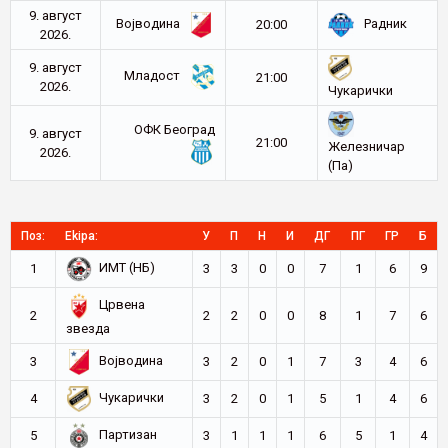
9. август
Војводина
Радник
20:00
2026.
9. август
Младост
21:00
2026.
Чукарички
ОФК Београд
9. август
21:00
Железничар
2026.
(Па)
Поз:
Ekipa:
У
П
Н
И
ДГ
ПГ
ГР
Б
ИМТ (НБ)
1
3
3
0
0
7
1
6
9
Црвена
2
2
2
0
0
8
1
7
6
звезда
Војводина
3
3
2
0
1
7
3
4
6
Чукарички
4
3
2
0
1
5
1
4
6
Партизан
5
3
1
1
1
6
5
1
4