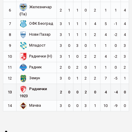
Железничар
6
2
1
1
0
2
1
1
4
(Па)
ОФК Београд
7
3
1
1
1
4
5
-1
4
Нови Пазар
8
3
1
1
1
2
4
-2
4
Младост
9
3
0
3
0
1
1
0
3
Раднички (Н)
10
3
1
0
2
2
4
-2
3
Радник
11
2
0
2
0
1
1
0
2
Земун
12
3
0
1
2
2
7
-5
1
Раднички
13
2
0
0
2
0
4
-4
0
1923
Мачва
14
3
0
0
3
1
10
-9
0