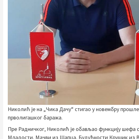
Николић је на „Чика Дачу“ стигао у новембру прошле
прволигашког баража.
Пре Радничког, Николић је обављао функцију шефа ст
Младости, Мачви из Шапца, Будућности Крушик из В