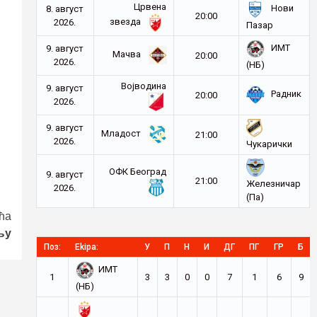
Црвена
Нови
8. август
20:00
звезда
2026.
Пазар
ИМТ
9. август
Мачва
20:00
2026.
(НБ)
Војводина
9. август
Радник
20:00
2026.
9. август
Младост
21:00
2026.
Чукарички
ОФК Београд
9. август
21:00
Железничар
2026.
(Па)
ћа
љу
Поз:
Ekipa:
У
П
Н
И
ДГ
ПГ
ГР
Б
ИМТ
1
3
3
0
0
7
1
6
9
(НБ)