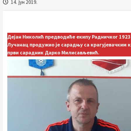
14. јун 2019.
Дејан Николић предводиће екипу Радничког 1923 
Лучанац продужио је сарадњу са крагујевачким кл
први сарадник Дарко Милисављевић.