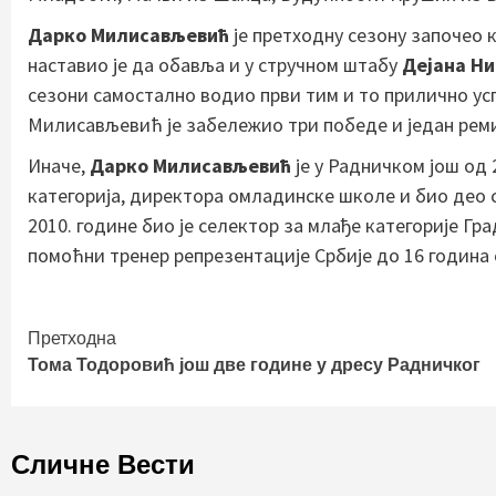
Дарко Милисављевић
је претходну сезону започео 
наставио је да обавља и у стручном штабу
Дејана Н
сезони самостално водио први тим и то прилично усп
Милисављевић је забележио три победе и један рем
Иначе,
Дарко Милисављевић
је у Радничком још од 
категорија, директора омладинске школе и био део с
2010. године био је селектор за млађе категорије Гра
помоћни тренер репрезентације Србије до 16 година 
Continue
Претходна
Тома Тодоровић још две године у дресу Радничког
Reading
Сличне Вести