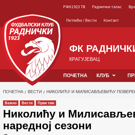
Skip
РФК1923 ТВ
Раднички талас
Вр
to
content
Петлићи / Вести
Контакт
ФК РАДНИЧКИ
КРАГУЈЕВАЦ
ПОЧЕТНА
КЛУБ
ПР
ПОЧЕТНА
ВЕСТИ
НИКОЛИЋУ И МИЛИСАВЉЕВИЋУ ПОВЕРЕЊ
Важно
Вести
Први тим
Николићу и Милисављев
наредној сезони