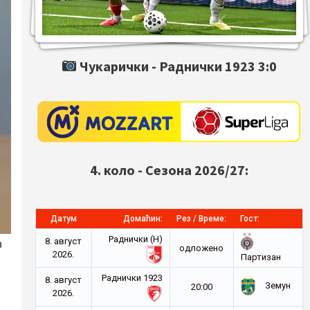
Чукарички -
Раднички 1923
3:0
4. коло - Сезона 2026/27:
Датум
Домаћин:
Рез / Време:
Гост:
Раднички (Н)
а
8. август
oдложено
2026.
Партизан
Раднички 1923
8. август
Земун
20:00
2026.