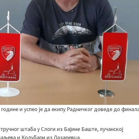
 године и успео je да екипу Радничког доведе до финал
ручног штаба у Слоги из Бајине Баште, лучанској
аљева и Колубари из Лазаревца.