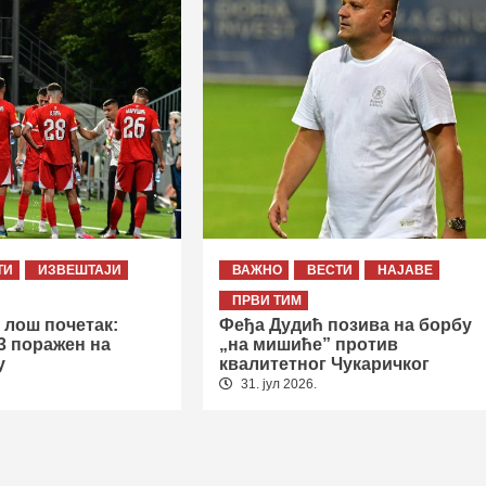
ТИ
ИЗВЕШТАЈИ
ВАЖНО
ВЕСТИ
НАЈАВЕ
ПРВИ ТИМ
 лош почетак:
Феђа Дудић позива на борбу
3 поражен на
„на мишиће” против
у
квалитетног Чукаричког
31. јул 2026.