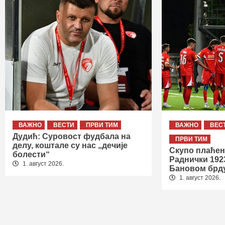
ВАЖНО
ВЕСТИ
ПРВИ ТИМ
ВАЖНО
ВЕС
Дудић: Суровост фудбала на
ПРВИ ТИМ
делу, коштале су нас „дечије
Скупо плаћен
болести“
Раднички 192
1. август 2026.
Бановом брд
1. август 2026.