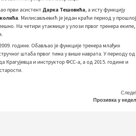
као први асистент
Дарка Тешовића
, а исту функцију
иколића
. Милисављевић је један краћи период у прошлој
ешно. На четири утакмице у улози првог тренера екипе,
и.
2009. године. Обављао је функције тренера млађих
тручног штаба првог тима у више наврата. У периоду од
да Крагујевца и инструктор ФСС-а, а од 2015. године и
старости.
Следе
Прозивка у неде