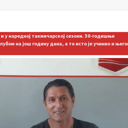
и у наредној такмичарској сезони. 50-годишњи
убом на још годину дана, а то исто је учинио и њего