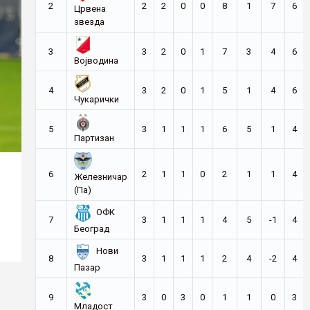
2
2
2
0
0
8
1
7
6
Црвена
звезда
3
3
2
0
1
7
3
4
6
Војводина
4
3
2
0
1
5
1
4
6
Чукарички
5
3
1
1
1
6
5
1
4
Партизан
6
2
1
1
0
2
1
1
4
Железничар
(Па)
ОФК
7
3
1
1
1
4
5
-1
4
Београд
Нови
8
3
1
1
1
2
4
-2
4
Пазар
9
3
0
3
0
1
1
0
3
Младост