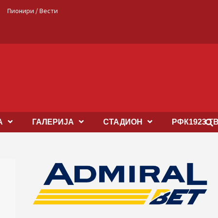
Пионири / Вести
А
ГАЛЕРИЈА
СТАДИОН
РФК1923 Т