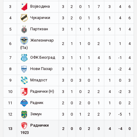
Војводина
3
3
2
0
1
7
3
4
6
Чукарички
4
3
2
0
1
5
1
4
6
Партизан
5
3
1
1
1
6
5
1
4
Железничар
6
2
1
1
0
2
1
1
4
(Па)
ОФК Београд
7
3
1
1
1
4
5
-1
4
Нови Пазар
8
3
1
1
1
2
4
-2
4
Младост
9
3
0
3
0
1
1
0
3
Раднички (Н)
10
3
1
0
2
2
4
-2
3
Радник
11
2
0
2
0
1
1
0
2
Земун
12
3
0
1
2
2
7
-5
1
Раднички
13
2
0
0
2
0
4
-4
0
1923