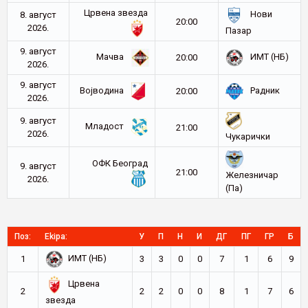
Црвена звезда
Нови
8. август
20:00
2026.
Пазар
9. август
Мачва
ИМТ (НБ)
20:00
2026.
9. август
Војводина
Радник
20:00
2026.
9. август
Младост
21:00
2026.
Чукарички
ОФК Београд
9. август
21:00
Железничар
2026.
(Па)
Поз:
Ekipa:
У
П
Н
И
ДГ
ПГ
ГР
Б
ИМТ (НБ)
1
3
3
0
0
7
1
6
9
Црвена
2
2
2
0
0
8
1
7
6
звезда