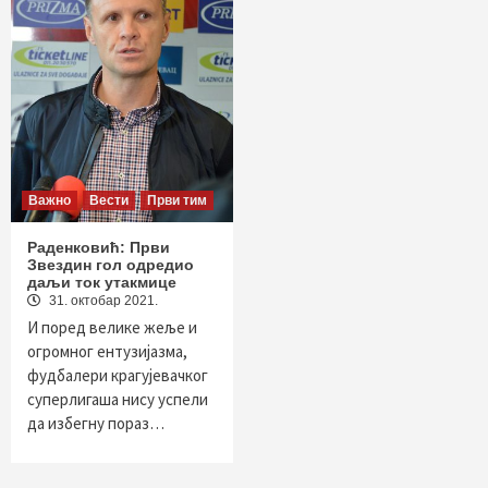
Важно
Вести
Први тим
Раденковић: Први
Звездин гол одредио
даљи ток утакмице
31. октобар 2021.
И поред велике жеље и
огромног ентузијазма,
фудбалери крагујевачког
суперлигаша нису успели
да избегну пораз…