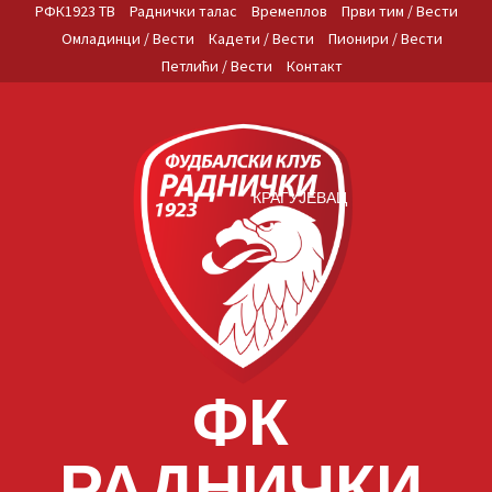
Skip
РФК1923 ТВ
Раднички талас
Времеплов
Први тим / Вести
to
Омладинци / Вести
Кадети / Вести
Пионири / Вести
content
Петлићи / Вести
Контакт
КРАГУЈЕВАЦ
ФК
РАДНИЧКИ