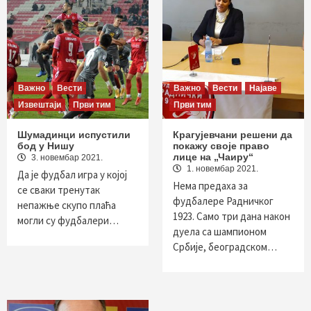
Важно
Вести
Важно
Вести
Најаве
Извештаји
Први тим
Први тим
Шумадинци испустили
Крагујевчани решени да
бод у Нишу
покажу своје право
лице на „Чаиру“
3. новембар 2021.
1. новембар 2021.
Да је фудбал игра у којој
Нема предаха за
се сваки тренутак
фудбалере Радничког
непажње скупо плаћа
1923. Само три дана након
могли су фудбалери…
дуела са шампионом
Србије, београдском…