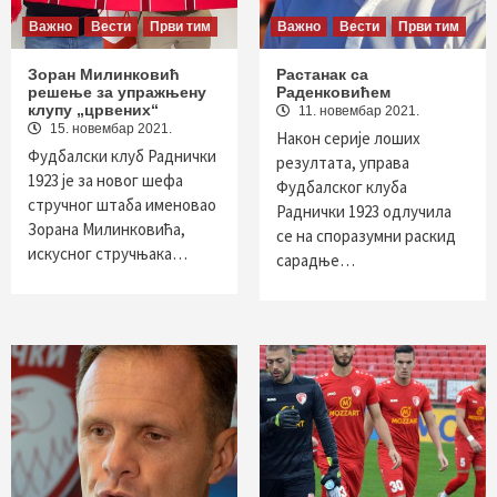
Важно
Вести
Први тим
Важно
Вести
Први тим
Зоран Милинковић
Растанак са
решење за упражњену
Раденковићем
клупу „црвених“
11. новембар 2021.
15. новембар 2021.
Након серије лоших
Фудбалски клуб Раднички
резултата, управа
1923 је за новог шефа
Фудбалског клуба
стручног штаба именовао
Раднички 1923 одлучила
Зорана Милинковића,
се на споразумни раскид
искусног стручњака…
сарадње…