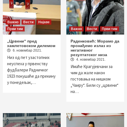
Важно
Вести
Најаве
Први тим
Важно
Вести
Први тим
„Црвени“ пред
Раденковић: Морамо да
хамлетовском дилемом
пронађемо излаз из
негативног
6. новембар 2021.
резултатског низа
Низ од пет узастопних
4. новембар 2021.
неуспеха у првенству
Имаће Крагујевчани за
фудбалери Радничког
чим да жале након
1923 покушаће да прекину
гостовања на нишком
у понедељак,…
„Чаиру“. Били су „црвени“
на…