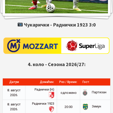
Чукарички -
Раднички 1923
3:0
4. коло - Сезона 2026/27:
Датум
Домаћин:
Рез / Време:
Гост:
Раднички (Н)
8. август
Партизан
oдложено
2026.
Раднички 1923
8. август
Земун
20:00
2026.