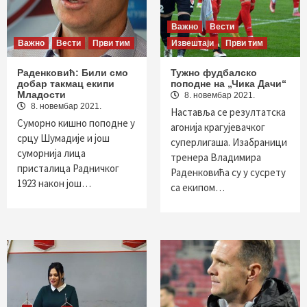
Важно
Вести
Важно
Вести
Први тим
Извештаји
Први тим
Раденковић: Били смо
Тужно фудбалско
добар такмац екипи
поподне на „Чика Дачи“
Младости
8. новембар 2021.
8. новембар 2021.
Наставља се резултатска
Суморно кишно поподне у
агонија крагујевачког
срцу Шумадије и још
суперлигаша. Изабраници
суморнија лица
тренера Владимира
присталица Радничког
Раденковића су у сусрету
1923 након још…
са екипом…