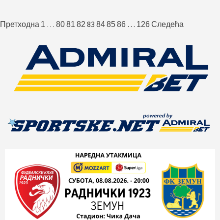
Пагинација
…
83
…
Претходна
1
80
81
82
84
85
86
126
Следећа
чланака