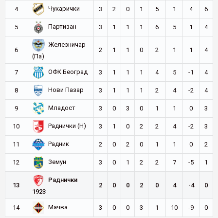
Чукарички
4
3
2
0
1
5
1
4
6
Партизан
5
3
1
1
1
6
5
1
4
Железничар
6
2
1
1
0
2
1
1
4
(Па)
ОФК Београд
7
3
1
1
1
4
5
-1
4
Нови Пазар
8
3
1
1
1
2
4
-2
4
Младост
9
3
0
3
0
1
1
0
3
Раднички (Н)
10
3
1
0
2
2
4
-2
3
Радник
11
2
0
2
0
1
1
0
2
Земун
12
3
0
1
2
2
7
-5
1
Раднички
13
2
0
0
2
0
4
-4
0
1923
Мачва
14
3
0
0
3
1
10
-9
0