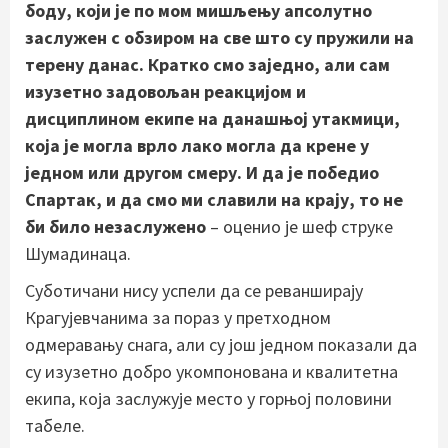
боду, који је по мом мишљењу апсолутно
заслужен с обзиром на све што су пружили на
терену данас. Кратко смо заједно, али сам
изузетно задовољан реакцијом и
дисциплином екипе на данашњој утакмици,
која је могла врло лако могла да крене у
једном или другом смеру. И да је победио
Спартак, и да смо ми славили на крају, то не
би било незаслужено
– оценио је шеф струке
Шумадинаца.
Суботичани нису успели да се реванширају
Крагујевчанима за пораз у претходном
одмеравању снага, али су још једном показали да
су изузетно добро укомпонована и квалитетна
екипа, која заслужује место у горњој половини
табеле.