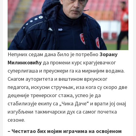
Непуних седам дана било је потребно
Зорану
Милинковићу
да промени курс крагујевачког
суперлигаша и преусмери га ка мирнијим водама.
Снагом ауторитета и вештином врхунског
педагога, искусни стручњак, иза кога су скоро две
деценије тренерског стажа, успео је да
стабилизује екипу са „Чика Даче“ и врати јој онај
изгубљени такмичарски дух са самог почетка
сезоне.
– Честитао бих мојим играчима на освојеном