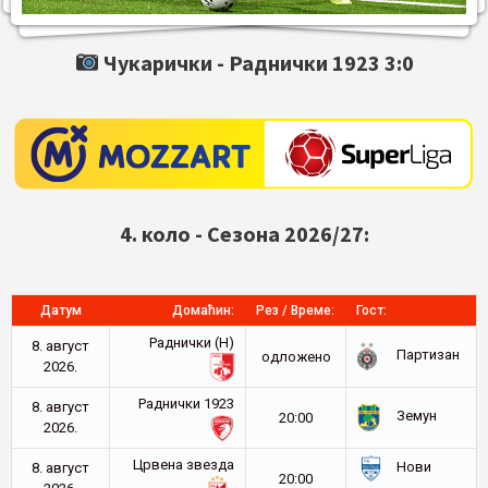
Чукарички -
Раднички 1923
3:0
4. коло - Сезона 2026/27:
Датум
Домаћин:
Рез / Време:
Гост:
Раднички (Н)
8. август
Партизан
oдложено
2026.
Раднички 1923
8. август
Земун
20:00
2026.
Црвена звезда
Нови
8. август
20:00