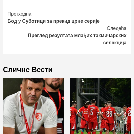
Continue
Претходна
Бод у Суботици за прекид црне серије
Reading
Следећа
Преглед резултата млађих такмичарских
селекција
Сличне Вести