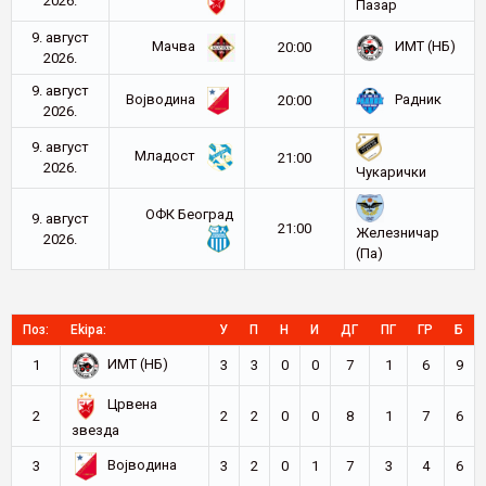
2026.
Пазар
9. август
Мачва
ИМТ (НБ)
20:00
2026.
9. август
Војводина
Радник
20:00
2026.
9. август
Младост
21:00
2026.
Чукарички
ОФК Београд
9. август
21:00
Железничар
2026.
(Па)
Поз:
Ekipa:
У
П
Н
И
ДГ
ПГ
ГР
Б
ИМТ (НБ)
1
3
3
0
0
7
1
6
9
Црвена
2
2
2
0
0
8
1
7
6
звезда
Војводина
3
3
2
0
1
7
3
4
6