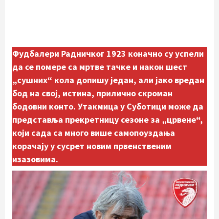
Фудбалери Радничког 1923 коначно су успели
да се помере са мртве тачке и након шест
„сушних“ кола допишу један, али јако вредан
бод на свој, истина, прилично скроман
бодовни конто. Утакмица у Суботици може да
представља прекретницу сезоне за „црвене“,
који сада са много више самопоуздања
корачају у сусрет новим првенственим
изазовима.