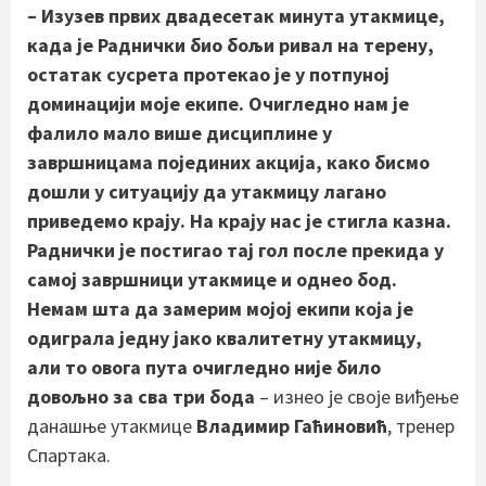
– Изузев првих двадесетак минута утакмице,
када је Раднички био бољи ривал на терену,
остатак сусрета протекао је у потпуној
доминацији моје екипе. Очигледно нам је
фалило мало више дисциплине у
завршницама појединих акција, како бисмо
дошли у ситуацију да утакмицу лагано
приведемо крају. На крају нас је стигла казна.
Раднички је постигао тај гол после прекида у
самој завршници утакмице и однео бод.
Немам шта да замерим мојој екипи која је
одиграла једну јако квалитетну утакмицу,
али то овога пута очигледно није било
довољно за сва три бода
– изнео је своје виђење
данашње утакмице
Владимир Гаћиновић
, тренер
Спартака.