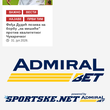
ВАЖНО
ВЕСТИ
НАЈАВЕ
ПРВИ ТИМ
Феђа Дудић позива на
борбу „на мишиће”
против квалитетног
Чукаричког
31. јул 2026.