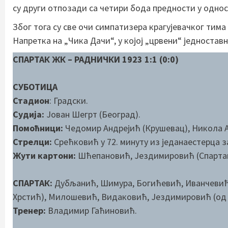
су други отпозади са четири бода предности у односу 
Због тога су све очи симпатизера крагујевачког тим
Напретка на „Чика Дачи“, у којој „црвени“ једноставн
СПАРТАК ЖК – РАДНИЧКИ 1923 1:1 (0:0)
СУБОТИЦА
Стадион
: Градски.
Судија:
Јован Шегрт (Београд).
Помоћници:
Чедомир Андрејић (Крушевац), Никола А
Стрелци:
Срећковић у 72. минуту из једанаестерца за
Жути картони:
Шћепановић, Јездимировић (Спартак)
СПАРТАК:
Дубљанић, Шимура, Богићевић, Иванчевић,
Хрстић), Милошевић, Видаковић, Јездимировић (од 4
Тренер:
Владимир Гаћиновић.