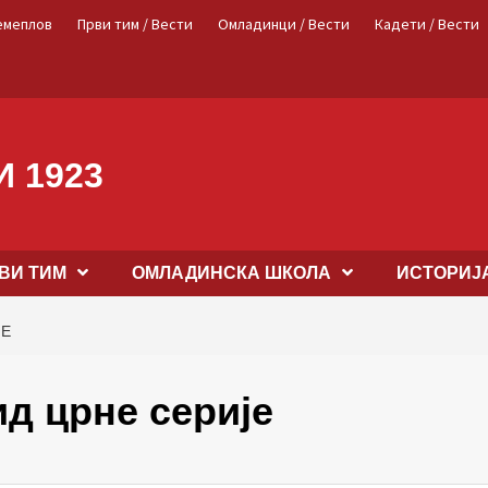
емеплов
Први тим / Вести
Омладинци / Вести
Кадети / Вести
 1923
ВИ ТИМ
OМЛАДИНСКА ШКОЛА
ИСТОРИЈ
ЈЕ
ид црне серије