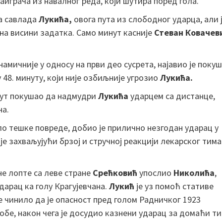
играча из навалног реда, који шутира поред гола.
да савлада
Лукића,
овога пута из слободног ударца, али 
на висини задатка. Само минут касније
Стеван Ковачев
амичније у односу на први део сусрета, најавио је покуш
у 48. минуту, који није озбиљније угрозио
Лукића.
пут покушао да надмудри
Лукића
ударцем са дистанце,
на.
ло тешке повреде, добио је прилично незгодан ударац у
 је захваљујући брзој и стручној реакцији лекарског тима
ене лопте са леве стране
Срећковић
упослио
Николића
,
дарац ка голу Крагујевчана.
Лукић
је уз помоћ стативе
се чинило да је опасност пред голом Радничког 1923
обе, након чега је досудио казнени ударац за домаћи ти