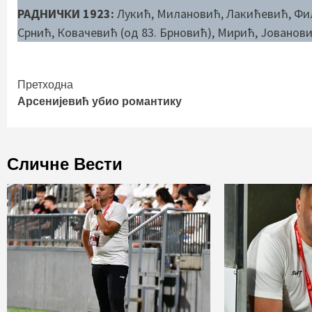
РАДНИЧКИ 1923:
Лукић, Милановић, Лакићевић, Фил
Срнић, Ковачевић (од 83. Брновић), Мирић, Јованови
Continue
Претходна
Арсенијевић убио романтику
Reading
Сличне Вести