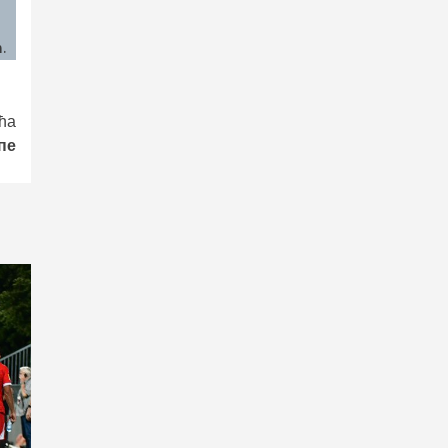
.
ћа
пе