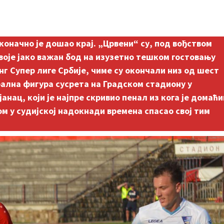
коначно је дошао крај. „Црвени“ су, под вођством
воје јако важан бод на изузетно тешком гостовању
г Супер лиге Србије, чиме су окончали низ од шест
трална фигура сусрета на Градском стадиону у
нац, који је најпре скривио пенал из кога је домаћи
м у судијској надокнади времена спасао свој тим