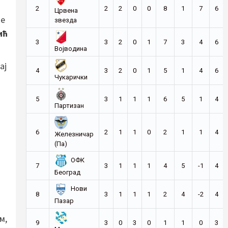
2
2
2
0
0
8
1
7
6
Црвена
је
звезда
ић
3
3
2
0
1
7
3
4
6
Војводина
ај
4
3
2
0
1
5
1
4
6
Чукарички
5
3
1
1
1
6
5
1
4
Партизан
6
2
1
1
0
2
1
1
4
Железничар
(Па)
ОФК
7
3
1
1
1
4
5
-1
4
Београд
Нови
8
3
1
1
1
2
4
-2
4
Пазар
м,
9
3
0
3
0
1
1
0
3