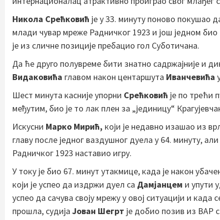
интернационалац атрактивно проиграо свог млађег са
Никола Срећковић
је у 33. минуту поново покушао 
млади чувар мреже Радничког 1923 и још једном био 
је из сличне позиције пребацио гол Суботичана.
Да ће друго полувреме бити знатно садржајније и дин
Видаковића
главом након центаршута
Иванчевића
Шест минута касније упорни
Срећковић
је по трећи 
међутим, био је то лак плен за „јединицу“ Крагујевча
Искусни
Марко Мирић,
који је недавно изашао из вр
главу после једног ваздушног дуела у 64. минуту, али
Радничког 1923 наставио игру.
У току је био 67. минут утакмице, када је након убач
који је успео да издржи дуел са
Дамјанцем
и упути у
успео да сачува своју мрежу у овој ситуацији и када 
прошла, судија
Јован Шегрт
је добио позив из ВАР с