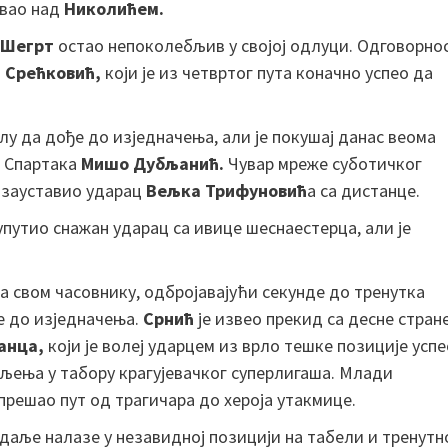
овао над
Николићем.
Шегрт
остао непоколебљив у својој одлуци. Одговорно
 Срећковић,
који је из четвртог пута коначно успео да
у да дође до изједначења, али је покушај данас веома
н Спартака
Мишо Дубљанић.
Чувар мреже суботичког
е зауставио ударац
Вељка Трифуновић
а са дистанце.
 упутио снажан ударац са ивице шеснаестерца, али је
а свом часовнику, одбројавајући секунде до тренутка
е до изједначења.
Срнић
је извео прекид са десне стране
анца,
који је волеј ударцем из врло тешке позиције успе
вљења у табору крагујевачког суперлигаша. Млади
прешао пут од трагичара до хероја утакмице.
даље налазе у незавидној позицији на табели и тренутн