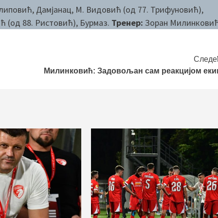
иповић, Дамјанац, М. Видовић (од 77. Трифуновић),
ћ (од 88. Ристовић), Бурмаз.
Тренер:
Зоран Милинковић
Следе
Милинковић: Задовољан сам реакцијом еки