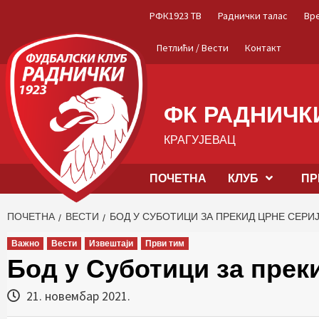
Skip
РФК1923 ТВ
Раднички талас
Вр
to
content
Петлићи / Вести
Контакт
ФК РАДНИЧКИ
КРАГУЈЕВАЦ
ПОЧЕТНА
КЛУБ
ПР
ПОЧЕТНА
ВЕСТИ
БОД У СУБОТИЦИ ЗА ПРЕКИД ЦРНЕ СЕРИ
Важно
Вести
Извештаји
Први тим
Бод у Суботици за прек
21. новембар 2021.