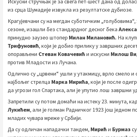
Искусни стручњак је за свега пет-шест дана од долас
из срца Шумадије извукла из резултатске дубиозе.
Крагујевчани су на мегдан суботичким „голубовима“,
сезоне, изашли без стандардног десног бека
Алекса
принудно заузео штопер
Милан Милановић.
На клуп
Трифуновић
, који је добио прилику у завршних десе
опорављени
Стеван Ковачевић
и искусни
Милош Ви
против Младости из Лучана.
Одлично су „црвени“ ушли у утакмицу, врло смело и с
најбољег стрелца
Марка Мирића
, који је после одиг
да угрози гол Спартака, али је упутио лош завршни у
Запретили су потом домаћи на истеку 23. минута, ка
Лукићем
, али је голман Радничког 1923 још једном п
младих чувара мреже у Србији.
Да су одличан нападачки тандем,
Мирић
и
Бурмаз
су