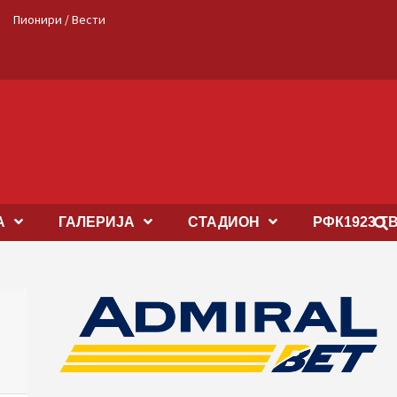
Пионири / Вести
А
ГАЛЕРИЈА
СТАДИОН
РФК1923 Т