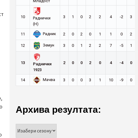
Младост
ст
10
3
1
0
2
2
4
-2
3
Раднички
(Н)
Радник
11
2
0
2
0
1
1
0
2
Земун
12
3
0
1
2
2
7
-5
1
13
2
0
0
2
0
4
-4
0
Раднички
1923
Мачва
14
3
0
0
3
1
10
-9
0
,
о
Архива резултата:
о