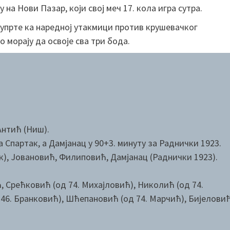
на Нови Пазар, који свој меч 17. кола игра сутра.
а упрте ка наредној утакмици против крушевачког
о морају да освоје сва три бода.
нтић (Ниш).
 Спартак, а Дамјанац у 90+3. минуту за Раднички 1923.
, Јовановић, Филиповић, Дамјанац (Раднички 1923).
 Срећковић (од 74. Михајловић), Николић (од 74.
6. Бранковић), Шћепановић (од 74. Марчић), Бијеловић