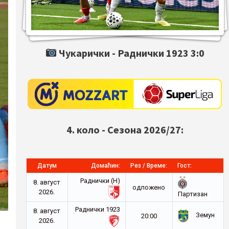
Чукарички -
Раднички 1923
3:0
4. коло - Сезона 2026/27:
Датум
Домаћин:
Рез / Време:
Гост:
Раднички (Н)
8. август
oдложено
2026.
Партизан
Раднички 1923
8. август
Земун
20:00
2026.