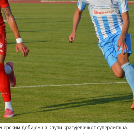
ерским дебијем на клупи крагујевачког суперлигаша.