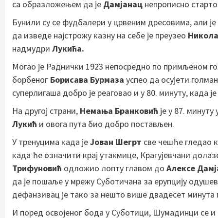
са образложењем да је
Дамјанац
непрописно старт
Бунили су се фудбалери у црвеним дресовима, али је
да изведе најстрожу казну на себе је преузео
Никола
надмудри
Лукића.
Могао је Раднички 1923 непосредно по примљеном гол
борбеног
Борисава
Бурмаза
успео да осујети голма
суперлигаша добро је реаговао и у 80. минуту, када ј
На другој страни,
Немања Бранковић
је у 87. минуту
Лукић
и овога пута био добро постављен.
У тренуцима када је
Јован Шегрт
све чешће гледао к
када ће означити крај утакмице, Крагујевчани долаз
Трифуновић
одложио лопту главом до
Алексе Дамј
да је пошаље у мрежу Суботичана за ерупцију одуше
дефанзивац је тако за нешто више двадесет минута 
И поред освојеног бода у Суботици, Шумадинци се и 