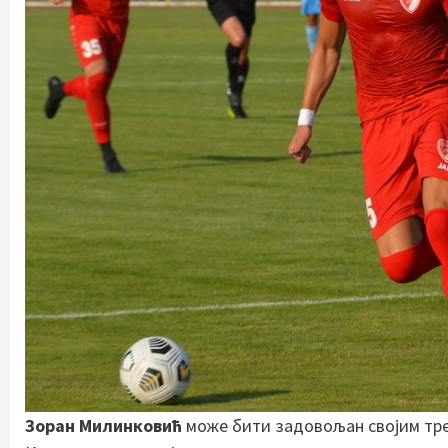
Зоран Милинковић
може бити задовољан својим трен