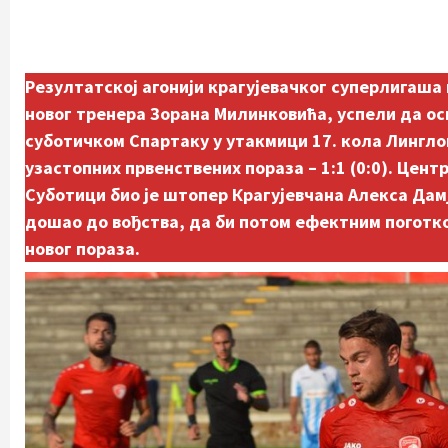
Резултатској агонији крагујевачког суперлигаша 
новог тренера Зорана Милинковића, успели да ос
суботичком Спартаку у утакмици 17. кола Линглон
узастопних првенствених пораза – 1:1 (0:0). Цен
Суботици био је штопер Крагујевчана Алекса Дамја
дошао до вођства, да би потом ефектним поготко
новог пораза.