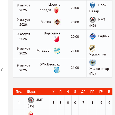
Црвена
Нови
8. август
20:00
звезда
2026.
Пазар
ИМТ
9. август
Мачва
20:00
2026.
(НБ)
Војводина
9. август
Радник
20:00
2026.
9. август
Младост
21:00
2026.
Чукарички
ОФК Београд
9. август
21:00
ју
Железничар
2026.
(Па)
Поз:
Ekipa:
У
П
Н
И
ДГ
ПГ
ГР
Б
ИМТ
1
3
3
0
0
7
1
6
9
(НБ)