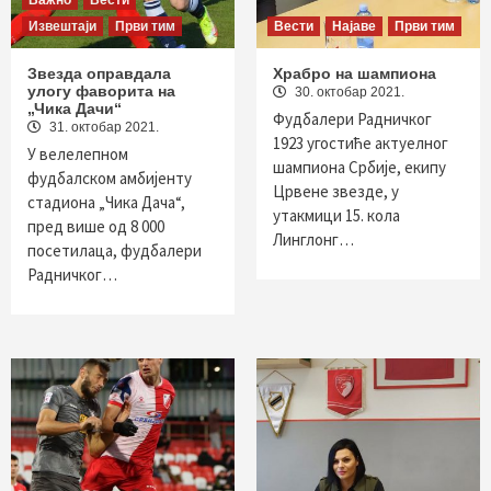
Важно
Вести
Извештаји
Први тим
Вести
Најаве
Први тим
Звезда оправдала
Храбро на шампиона
улогу фаворита на
30. октобар 2021.
„Чика Дачи“
Фудбалери Радничког
31. октобар 2021.
1923 угостиће актуелног
У велелепном
шампиона Србије, екипу
фудбалском амбијенту
Црвене звезде, у
стадиона „Чика Дача“,
утакмици 15. кола
пред више од 8 000
Линглонг…
посетилаца, фудбалери
Радничког…