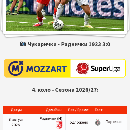
Чукарички -
Раднички 1923
3:0
4. коло - Сезона 2026/27:
Датум
Домаћин:
Рез / Време:
Гост:
Раднички (Н)
8. август
Партизан
oдложено
2026.