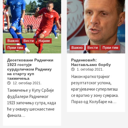
Важно
Вести
Најаве
Први тим
Важно
Вести
Први тим
Десетковани Раднички
Раденковић:
1923 гостује
Настављамо борбу
сурдуличком Раднику
1. октобар 2021.
на старту куп
Након краткотрајног
такмичења
резултатског успона,
12. октобар 2021.
крагујевачки суперлигаш
Такмичење у Купу Србије
се вратио у зону сумрака.
фудбалери Радничког
Пораз од Колубаре на…
1923 започињу сутра, када
ће у оквиру шеснаестине
финала…