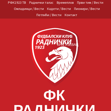
Skip
РФК1923 ТВ
Раднички талас
Времеплов
Први тим / Вести
to
Омладинци / Вести
Кадети / Вести
Пионири / Вести
content
Петлићи / Вести
Контакт
КРАГУЈЕВАЦ
ФК
РАДНИЧКИ