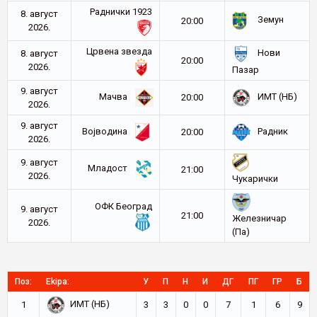
Раднички 1923
8. август
Земун
20:00
2026.
Црвена звезда
Нови
8. август
20:00
2026.
Пазар
9. август
Мачва
ИМТ (НБ)
20:00
2026.
9. август
Војводина
Радник
20:00
2026.
9. август
Младост
21:00
2026.
Чукарички
ОФК Београд
9. август
21:00
Железничар
2026.
(Па)
Поз:
Ekipa:
У
П
Н
И
ДГ
ПГ
ГР
Б
ИМТ (НБ)
1
3
3
0
0
7
1
6
9