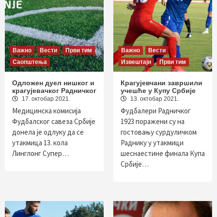
Важно
Вести
Први тим
Важно
Вести
Саопштења
Извештаји
Први тим
Одложен дуел нишког и
Крагујевчани завршили
крагујевачког Радничког
учешће у Купу Србије
17. октобар 2021.
13. октобар 2021.
Медицинска комисија
Фудбалери Радничког
Фудбалског савеза Србије
1923 поражени су на
донела је одлуку да се
гостовању сурдуличком
утакмица 13. кола
Раднику у утакмици
Линглонг Супер…
шеснаестине финала Купа
Србије…