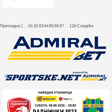
Пагинација
…
84
…
Претходна
1
81
82
83
85
86
87
126
Следећа
чланака