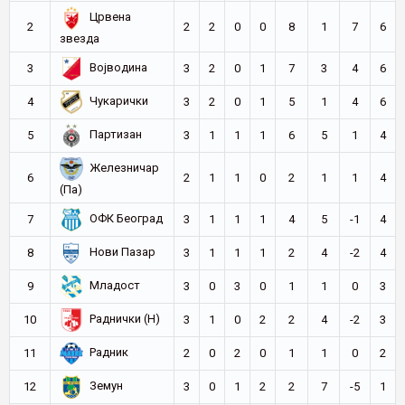
Црвена
2
2
2
0
0
8
1
7
6
звезда
Војводина
3
3
2
0
1
7
3
4
6
Чукарички
4
3
2
0
1
5
1
4
6
Партизан
5
3
1
1
1
6
5
1
4
Железничар
6
2
1
1
0
2
1
1
4
(Па)
ОФК Београд
7
3
1
1
1
4
5
-1
4
Нови Пазар
8
3
1
1
1
2
4
-2
4
Младост
9
3
0
3
0
1
1
0
3
Раднички (Н)
10
3
1
0
2
2
4
-2
3
Радник
11
2
0
2
0
1
1
0
2
Земун
12
3
0
1
2
2
7
-5
1