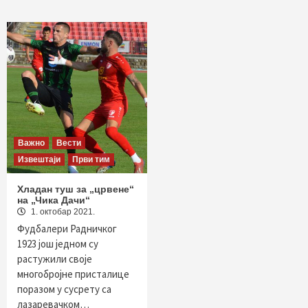
Важно
Вести
Извештаји
Први тим
Хладан туш за „црвене“
на „Чика Дачи“
1. октобар 2021.
Фудбалери Радничког
1923 још једном су
растужили своје
многобројне присталице
поразом у сусрету са
лазаревачком…