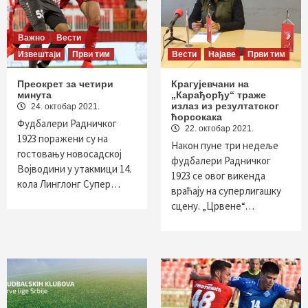
Важно
Вести
Извештаји
Први тим
Вести
Најаве
Први тим
Преокрет за четири
Крагујевчани на
минута
„Карађорђу“ траже
излаз из резултатског
24. октобар 2021.
ћорсокака
Фудбалери Радничког
22. октобар 2021.
1923 поражени су на
Након пуне три недеље
гостовању новосадској
фудбалери Радничког
Војводини у утакмици 14.
1923 се овог викенда
кола Линглонг Супер…
враћају на суперлигашку
сцену. „Црвене“…