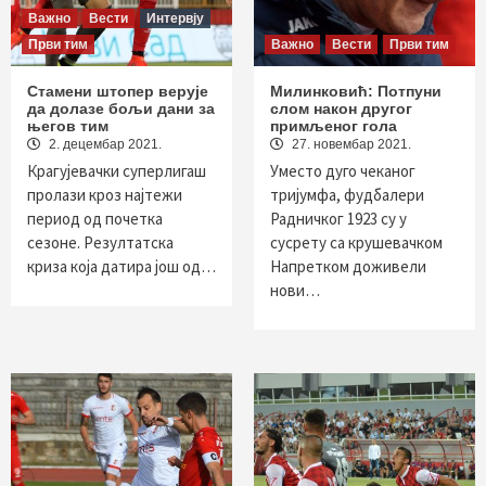
Важно
Вести
Интервју
Први тим
Важно
Вести
Први тим
Стамени штопер верује
Милинковић: Потпуни
да долазе бољи дани за
слом након другог
његов тим
примљеног гола
2. децембар 2021.
27. новембар 2021.
Крагујевачки суперлигаш
Уместо дуго чеканог
пролази кроз најтежи
тријумфа, фудбалери
период од почетка
Радничког 1923 су у
сезоне. Резултатска
сусрету са крушевачком
криза која датира још од…
Напретком доживели
нови…