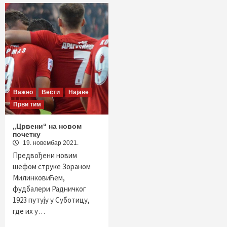
Важно
Вести
Најаве
Први тим
„Црвени“ на новом
почетку
19. новембар 2021.
Предвођени новим
шефом струке Зораном
Милинковићем,
фудбалери Радничког
1923 путују у Суботицу,
где их у…