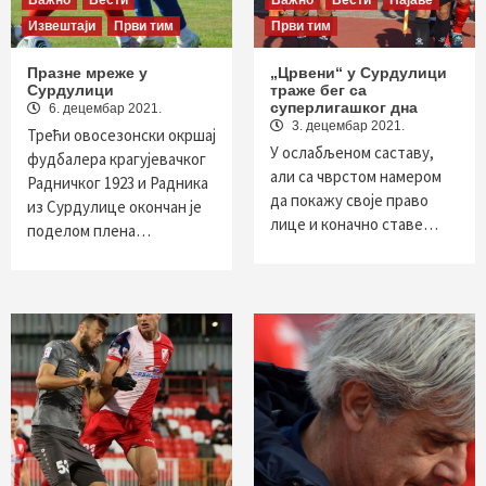
Важно
Вести
Важно
Вести
Најаве
Извештаји
Први тим
Први тим
Празне мреже у
„Црвени“ у Сурдулици
Сурдулици
траже бег са
суперлигашког дна
6. децембар 2021.
3. децембар 2021.
Трећи овосезонски окршај
У ослабљеном саставу,
фудбалера крагујевачког
али са чврстом намером
Радничког 1923 и Радника
да покажу своје право
из Сурдулице окончан је
лице и коначно ставе…
поделом плена…