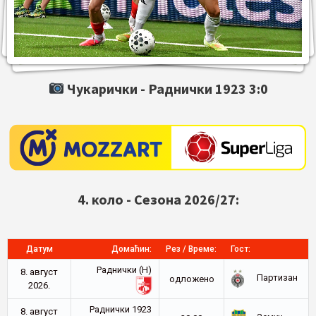
Чукарички -
Раднички 1923
3:0
4. коло - Сезона 2026/27:
Датум
Домаћин:
Рез / Време:
Гост:
Раднички (Н)
8. август
Партизан
oдложено
2026.
Раднички 1923
8. август