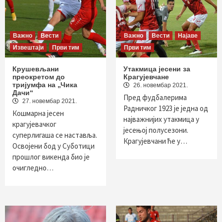
Важно
Вести
Важно
Вести
Најаве
Извештаји
Први тим
Први тим
Крушевљани
Утакмица јесени за
преокретом до
Крагујевчане
тријумфа на „Чика
26. новембар 2021.
Дачи“
Пред фудбалерима
27. новембар 2021.
Радничког 1923 је једна од
Кошмарна јесен
најважнијих утакмица у
крагујевачког
јесењој полусезони.
суперлигаша се наставља.
Крагујевчани ће у…
Освојени бод у Суботици
прошлог викенда био је
очигледно…