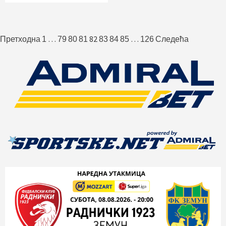
Пагинација
…
82
…
Претходна
1
79
80
81
83
84
85
126
Следећа
чланака