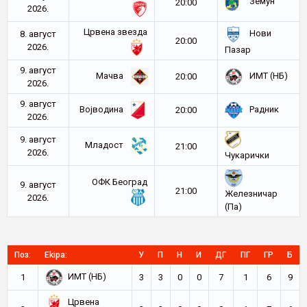
Земун
20:00
2026.
Црвена звезда
Нови
8. август
20:00
2026.
Пазар
9. август
Мачва
ИМТ (НБ)
20:00
2026.
9. август
Војводина
Радник
20:00
2026.
9. август
Младост
21:00
2026.
Чукарички
ОФК Београд
9. август
21:00
Железничар
2026.
(Па)
Поз:
Ekipa:
У
П
Н
И
ДГ
ПГ
ГР
Б
ИМТ (НБ)
1
3
3
0
0
7
1
6
9
Црвена