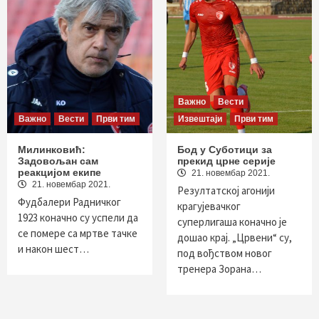
Важно
Вести
Важно
Вести
Први тим
Извештаји
Први тим
Милинковић:
Бод у Суботици за
Задовољан сам
прекид црне серије
реакцијом екипе
21. новембар 2021.
21. новембар 2021.
Резултатској агонији
Фудбалери Радничког
крагујевачког
1923 коначно су успели да
суперлигаша коначно је
се помере са мртве тачке
дошао крај. „Црвени“ су,
и након шест…
под вођством новог
тренера Зорана…