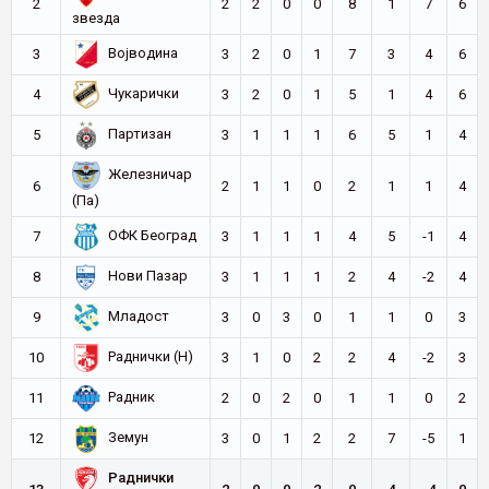
2
2
2
0
0
8
1
7
6
звезда
Војводина
3
3
2
0
1
7
3
4
6
Чукарички
4
3
2
0
1
5
1
4
6
Партизан
5
3
1
1
1
6
5
1
4
Железничар
6
2
1
1
0
2
1
1
4
(Па)
ОФК Београд
7
3
1
1
1
4
5
-1
4
Нови Пазар
8
3
1
1
1
2
4
-2
4
Младост
9
3
0
3
0
1
1
0
3
Раднички (Н)
10
3
1
0
2
2
4
-2
3
Радник
11
2
0
2
0
1
1
0
2
Земун
12
3
0
1
2
2
7
-5
1
Раднички