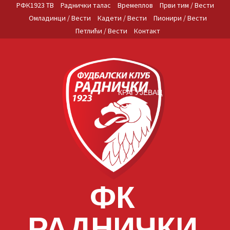
Skip
РФК1923 ТВ
Раднички талас
Времеплов
Први тим / Вести
to
Омладинци / Вести
Кадети / Вести
Пионири / Вести
content
Петлићи / Вести
Контакт
КРАГУЈЕВАЦ
ФК
РАДНИЧКИ