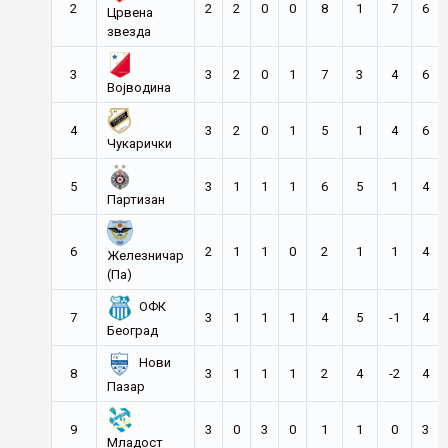
2
2
2
0
0
8
1
7
6
Црвена
звезда
3
3
2
0
1
7
3
4
6
Војводина
4
3
2
0
1
5
1
4
6
Чукарички
5
3
1
1
1
6
5
1
4
Партизан
6
2
1
1
0
2
1
1
4
Железничар
(Па)
ОФК
7
3
1
1
1
4
5
-1
4
Београд
Нови
8
3
1
1
1
2
4
-2
4
Пазар
9
3
0
3
0
1
1
0
3
Младост