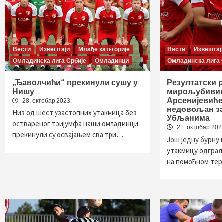
Вести
Извештаји
Млађе категорије
Вести
Извештај
Омладинска лига Србије
Омладинци
Омладинска лига 
„Ђаволчићи“ прекинули сушу у
Резултатски 
Нишу
мирољубивим
Арсенијевиће
28. октобар 2023.
недовољан за
Низ од шест узастопних утакмица без
Убљанима
оствареног тријумфа наши омладинци
21. октобар 202
прекинули су освајањем сва три…
Још једну бурну 
утакмицу одграл
на помоћном те