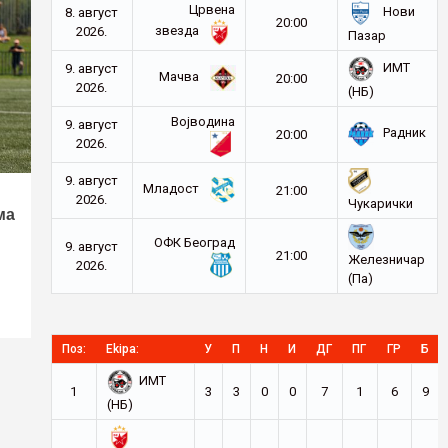
Црвена
Нови
8. август
20:00
звезда
2026.
Пазар
ИМТ
9. август
Мачва
20:00
2026.
(НБ)
Војводина
9. август
Радник
20:00
2026.
9. август
Младост
21:00
2026.
Чукарички
ма
ОФК Београд
9. август
21:00
Железничар
2026.
(Па)
Поз:
Ekipa:
У
П
Н
И
ДГ
ПГ
ГР
Б
ИМТ
1
3
3
0
0
7
1
6
9
(НБ)