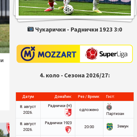
Чукарички -
Раднички 1923
3:0
ли
4. коло - Сезона 2026/27:
Датум
Домаћин:
Рез / Време:
Гост:
Раднички (Н)
8. август
oдложено
2026.
Партизан
Раднички 1923
8. август
Земун
20:00
2026.