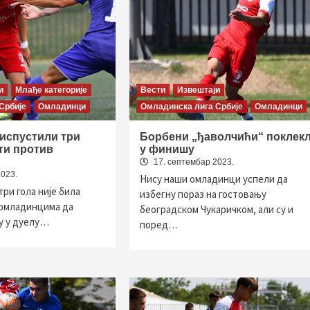
и
Млађе категорије
Вести
Извештаји
Србије
Омладинци
Омладинска лига Србије
Омладинци
испустили три
Борбени „ђаволчићи“ поклек
ти против
у финишу
17. септембар 2023.
2023.
Нису наши омладинци успели да
ри гола није била
избегну пораз на гостовању
омладинцима да
београдском Чукаричком, али су и
у у дуелу…
поред…