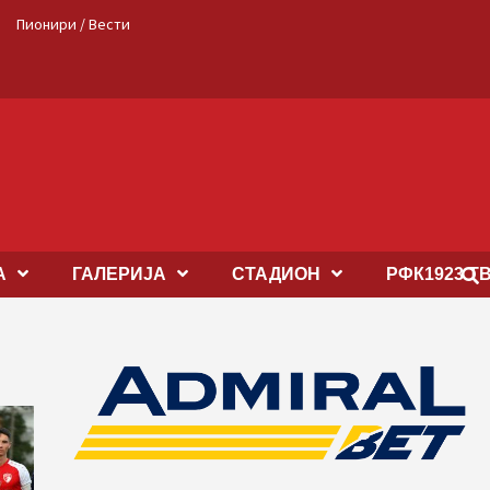
Пионири / Вести
А
ГАЛЕРИЈА
СТАДИОН
РФК1923 Т