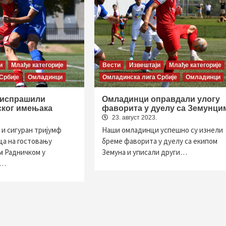
и
Млађе категорије
Вести
Извештаји
Млађе категорије
Србије
Омладинци
Омладинска лига Србије
Омладинци
 испрашили
Омладинци оправдали улогу
ског имењака
фаворита у дуелу са Земунци
23. август 2023.
и сигуран тријумф
Наши омладинци успешно су изнели
а на гостовању
бреме фаворита у дуелу са екипом
м Радничком у
Земуна и уписали други…
а…