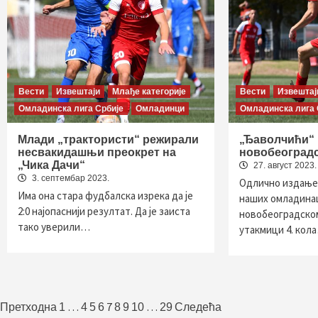
Вести
Извештаји
Млађе категорије
Вести
Извештај
Омладинска лига Србије
Омладинци
Омладинска лига 
Млади „трактористи“ режирали
„Ђаволчићи“
несвакидашњи преокрет на
новобеоград
„Чика Дачи“
27. август 2023.
3. септембар 2023.
Одлично издање 
Има она стара фудбалска изрека да је
наших омладинац
2:0 најопаснији резултат. Да је заиста
новобеоградско
тако уверили…
утакмици 4. кол
Пагинација
…
7
…
Претходна
1
4
5
6
8
9
10
29
Следећа