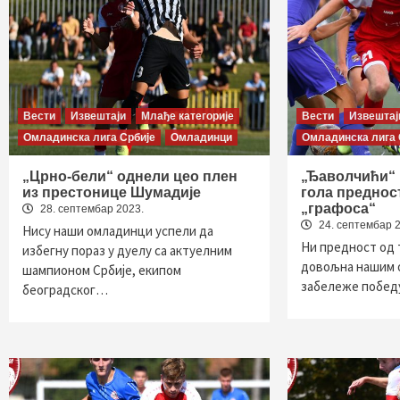
Вести
Извештаји
Млађе категорије
Вести
Извештај
Омладинска лига Србије
Омладинци
Омладинска лига 
„Црно-бели“ однели цео плен
„Ђаволчићи“ 
из престонице Шумадије
гола преднос
„графоса“
28. септембар 2023.
24. септембар 
Нису наши омладинци успели да
Ни предност од т
избегну пораз у дуелу са актуелним
довољна нашим 
шампионом Србије, екипом
забележе побед
београдског…