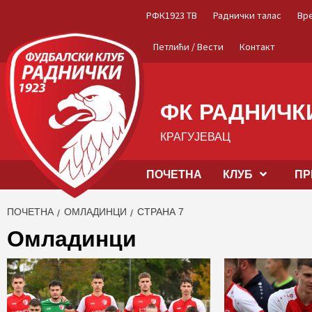
Skip
РФК1923 ТВ
Раднички талас
Вр
to
content
Петлићи / Вести
Контакт
ФК РАДНИЧКИ
КРАГУЈЕВАЦ
ПОЧЕТНА
КЛУБ
ПР
ПОЧЕТНА
ОМЛАДИНЦИ
СТРАНА 7
Омладинци