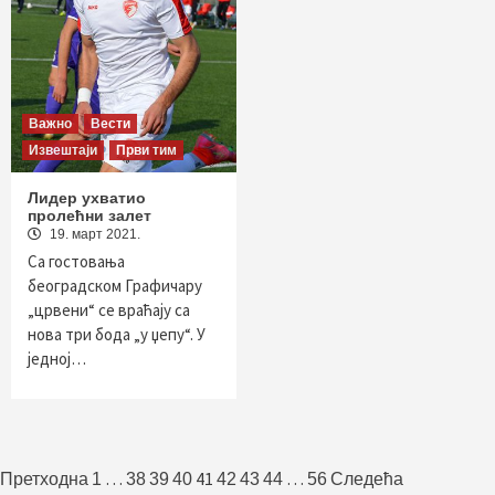
Важно
Вести
Извештаји
Први тим
Лидер ухватио
пролећни залет
19. март 2021.
Са гостовања
београдском Графичару
„црвени“ се враћају са
нова три бода „у џепу“. У
једној…
Пагинација
…
41
…
Претходна
1
38
39
40
42
43
44
56
Следећа