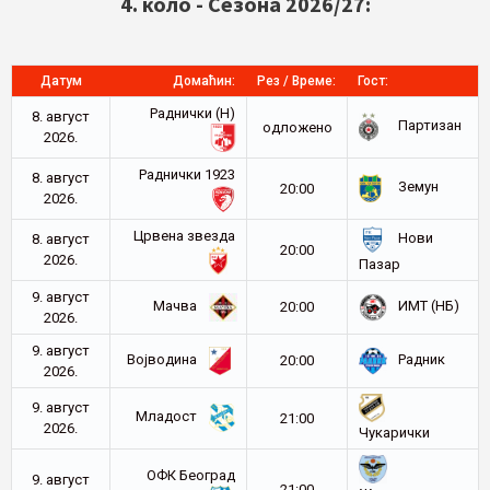
4. коло - Сезона 2026/27:
Датум
Домаћин:
Рез / Време:
Гост:
Раднички (Н)
8. август
Партизан
oдложено
2026.
Раднички 1923
8. август
Земун
20:00
2026.
Црвена звезда
Нови
8. август
20:00
2026.
Пазар
9. август
Мачва
ИМТ (НБ)
20:00
2026.
9. август
Војводина
Радник
20:00
2026.
9. август
Младост
21:00
2026.
Чукарички
ОФК Београд
9. август
21:00