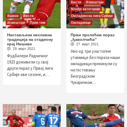
Вести
Извештаји
Млађе категорије
Важно
Вести
Омладинска лига Србије
Извештаји
Први тим
Омладинци
Настављена неславна
Први пролећни пораз
традиција на стадиону
„ђаволчића“
крај Нишаве
27. март 2021.
29. март 2021.
Низ од три узастопне
Фудбалери Радничког
утакмице без пораза наши
1923 доживели су свој
омладинци прекинули су
други пораз у Првој лиги
на гостовању
Србије ове сезоне, и…
београдском
Чукаричком…