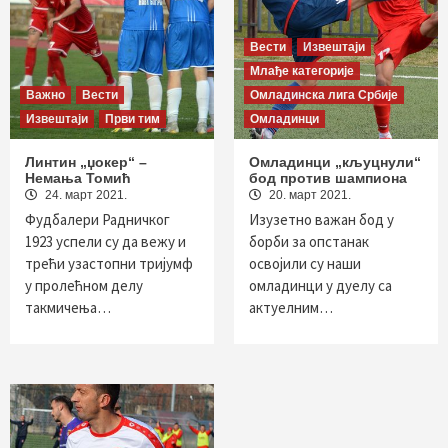
Вести
Извештаји
Млађе категорије
Важно
Вести
Омладинска лига Србије
Извештаји
Први тим
Омладинци
Линтин „џокер“ –
Омладинци „кљуцнули“
Немања Томић
бод против шампиона
24. март 2021.
20. март 2021.
Фудбалери Радничког
Изузетно важан бод у
1923 успели су да вежу и
борби за опстанак
трећи узастопни тријумф
освојили су наши
у пролећном делу
омладинци у дуелу са
такмичења…
актуелним…