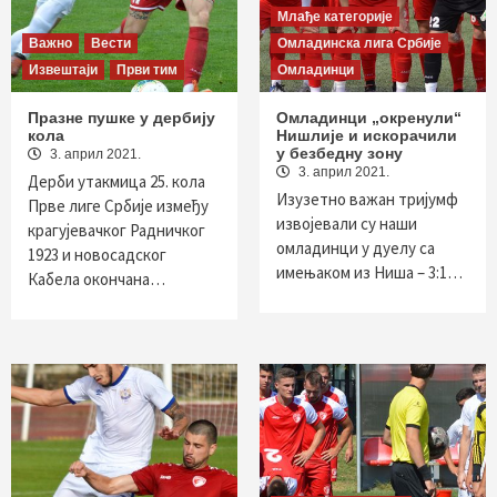
Млађе категорије
Важно
Вести
Омладинска лига Србије
Извештаји
Први тим
Омладинци
Празне пушке у дербију
Омладинци „окренули“
кола
Нишлије и искорачили
у безбедну зону
3. април 2021.
3. април 2021.
Дерби утакмица 25. кола
Изузетно важан тријумф
Прве лиге Србије између
извојевали су наши
крагујевачког Радничког
омладинци у дуелу са
1923 и новосадског
имењаком из Ниша – 3:1…
Кабела окончана…