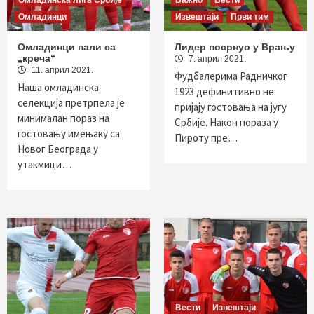
Омладинска лига Србије
Важно
Вести
Омладинци
Извештаји
Први тим
Омладинци пали са
Лидер посрнуо у Врању
„креча“
7. април 2021.
11. април 2021.
Фудбалерима Радничког
Наша омладинска
1923 дефинитивно не
селекција претрпела је
пријају гостовања на југу
минималан пораз на
Србије. Након пораза у
гостовању имењаку са
Пироту пре…
Новог Београда у
утакмици…
Вести
Извештаји