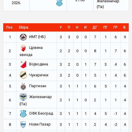
Железничар
2026.
(Па)
Поз:
Ekipa:
У
П
Н
И
ДГ
ПГ
ГР
Б
ИМТ (НБ)
1
3
3
0
0
7
1
6
9
Црвена
2
2
2
0
0
8
1
7
6
звезда
Војводина
3
3
2
0
1
7
3
4
6
Чукарички
4
3
2
0
1
5
1
4
6
Партизан
5
3
1
1
1
6
5
1
4
Железничар
6
2
1
1
0
2
1
1
4
(Па)
ОФК Београд
7
3
1
1
1
4
5
-1
4
Нови Пазар
8
3
1
1
1
2
4
-2
4