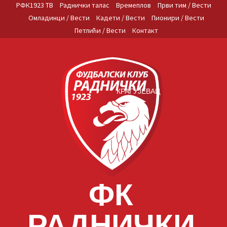
Skip
РФК1923 ТВ
Раднички талас
Времеплов
Први тим / Вести
to
Омладинци / Вести
Кадети / Вести
Пионири / Вести
content
Петлићи / Вести
Контакт
КРАГУЈЕВАЦ
ФК
РАДНИЧКИ