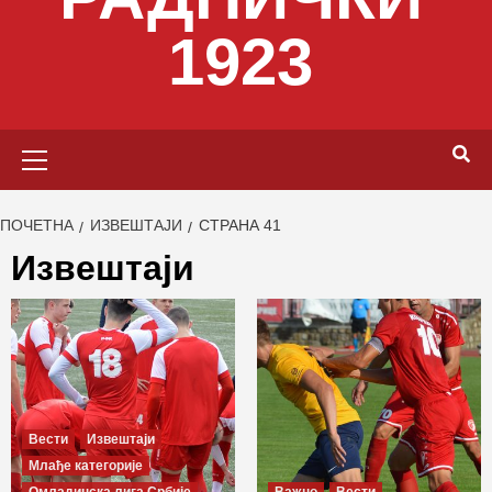
1923
Primary
Menu
ПОЧЕТНА
ИЗВЕШТАЈИ
СТРАНА 41
Извештаји
Вести
Извештаји
Млађе категорије