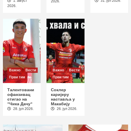
1. август
31. јул 2026.
2
2026.
2026.
Важно
Вести
Извештаји
Први тим
Пораз на отварању сезоне: Раднички
положио оружје у Новом Пазару
3
Важно
Вести
Важно
Вести
Први тим
Први тим
Талентовани
Соклер
офанзивац
каријеру
стигао на
наставља у
“Чика Дачу“
Макабију
28. јул 2026.
26. јул 2026.