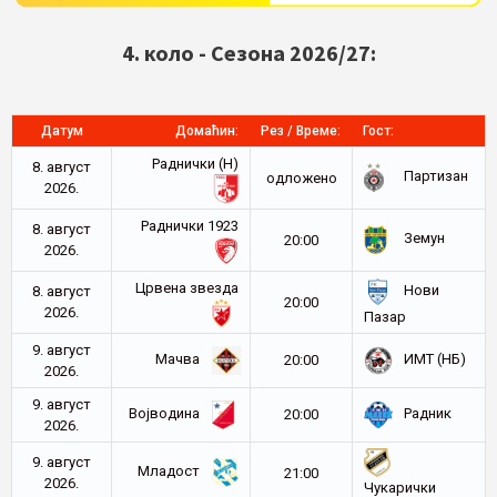
4. коло - Сезона 2026/27:
Датум
Домаћин:
Рез / Време:
Гост:
Раднички (Н)
8. август
Партизан
oдложено
2026.
Раднички 1923
8. август
Земун
20:00
2026.
Црвена звезда
Нови
8. август
20:00
2026.
Пазар
9. август
Мачва
ИМТ (НБ)
20:00
2026.
9. август
Војводина
Радник
20:00
2026.
9. август
Младост
21:00
2026.
Чукарички