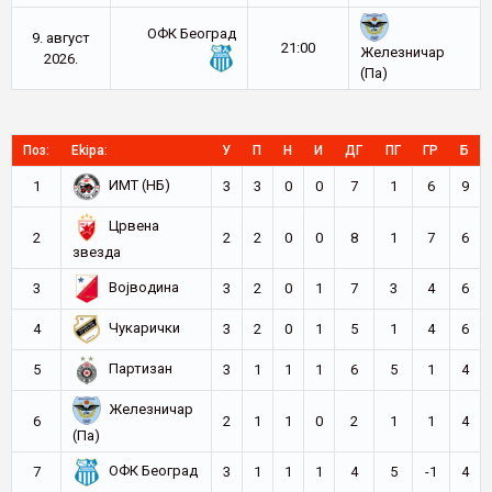
ОФК Београд
9. август
21:00
Железничар
2026.
(Па)
Поз:
Ekipa:
У
П
Н
И
ДГ
ПГ
ГР
Б
ИМТ (НБ)
1
3
3
0
0
7
1
6
9
Црвена
2
2
2
0
0
8
1
7
6
звезда
Војводина
3
3
2
0
1
7
3
4
6
Чукарички
4
3
2
0
1
5
1
4
6
Партизан
5
3
1
1
1
6
5
1
4
Железничар
6
2
1
1
0
2
1
1
4
(Па)
ОФК Београд
7
3
1
1
1
4
5
-1
4