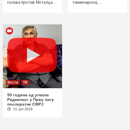
голова против Металца…
такмичарској…
Вести
ТВ
50 година од уласка
Радничког у Прву лигу
послератне СФРЈ
15. јул 2019.