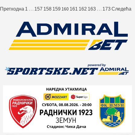
Пагинација
…
160
…
Претходна
1
157
158
159
161
162
163
173
Следећа
чланака