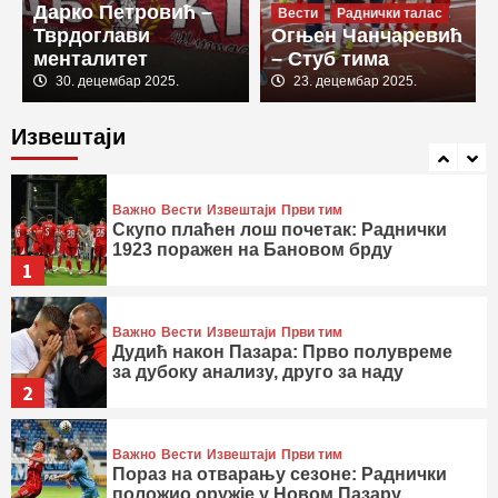
Дарко Петровић –
генералној проби
Вести
Раднички талас
4
Тврдоглави
Огњен Чанчаревић
менталитет
– Стуб тима
Важно
Вести
Извештаји
Први тим
30. децембар 2025.
23. децембар 2025.
Припремне утакмице
Магија на Златибору: Убедљив тријумф
Извештаји
Радничког у другом тест мечу
5
Важно
Вести
Извештаји
Први тим
Скупо плаћен лош почетак: Раднички
1923 поражен на Бановом брду
1
Важно
Вести
Извештаји
Први тим
Дудић након Пазара: Прво полувреме
за дубоку анализу, друго за наду
2
Важно
Вести
Извештаји
Први тим
Пораз на отварању сезоне: Раднички
положио оружје у Новом Пазару