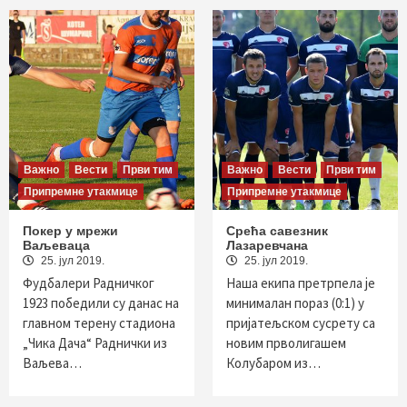
Важно
Вести
Први тим
Важно
Вести
Први тим
Припремне утакмице
Припремне утакмице
Покер у мрежи
Срећа савезник
Ваљеваца
Лазаревчана
25. јул 2019.
25. јул 2019.
Фудбалери Радничког
Наша екипа претрпела је
1923 победили су данас на
минималан пораз (0:1) у
главном терену стадиона
пријатељском сусрету са
„Чика Дача“ Раднички из
новим прволигашем
Ваљева…
Колубаром из…