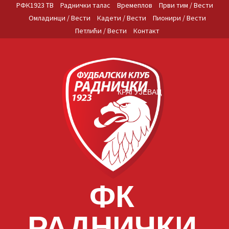
Skip
РФК1923 ТВ
Раднички талас
Времеплов
Први тим / Вести
to
Омладинци / Вести
Кадети / Вести
Пионири / Вести
content
Петлићи / Вести
Контакт
КРАГУЈЕВАЦ
ФК
РАДНИЧКИ