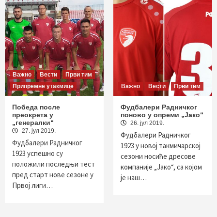
Важно
Вести
Први тим
Припремне утакмице
Важно
Вести
Први тим
Победа после
Фудбалери Радничког
преокрета у
поново у опреми „Јако“
„генералки“
26. јул 2019.
27. јул 2019.
Фудбалери Радничког
Фудбалери Радничког
1923 у новој такмичарској
1923 успешно су
сезони носиће дресове
положили последњи тест
компаније „Јако“, са којом
пред старт нове сезоне у
је наш…
Првој лиги…