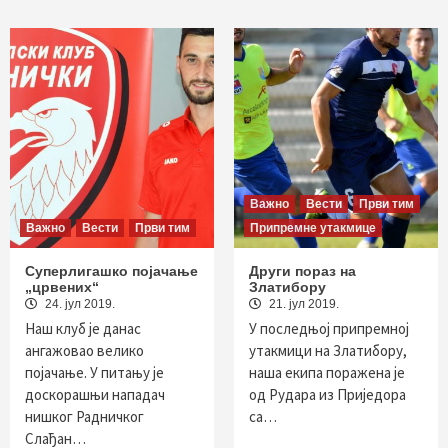
Важно
Вести
Први тим
Важно
Вести
Први тим
Припремне утакмице
Суперлигашко појачање
Други пораз на
„црвених“
Златибору
24. јул 2019.
21. јул 2019.
Наш клуб је данас
У последњој припремној
ангажовао велико
утакмици на Златибору,
појачање. У питању је
наша екипа поражена је
доскорашњи нападач
од Рудара из Приједора
нишког Радничког
са…
Слађан…