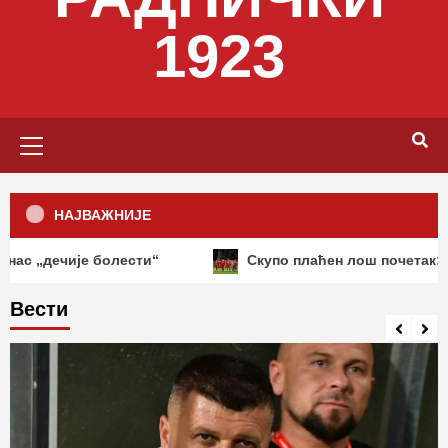
1923
Primary
Menu
НАЈВАЖНИЈЕ
је болести“
Скупо плаћен лош почетак: Раднички 
Вести