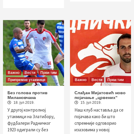
Важно
Вести
Први тим
Припремне утакмице
Важно
Вести
Први тим
Без голова против
Слађан Мијатовић ново
Милановчана
појачање „црвених“
18. јул 2019.
15. јул 2019.
У другој контролној
Наш клуб наставља да се
утакмици на Златибору,
појачава како би што
фудбалери Радничког
спремније одговорио
1923 одиграли су без
изазовима у новој