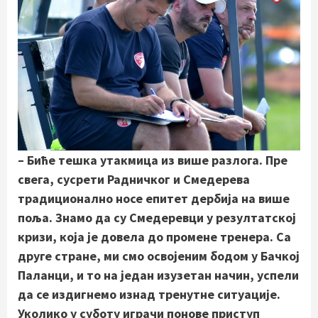
– Биће тешка утакмица из више разлога. Пре
свега, сусрети Радничког и Смедерева
традиционално носе епитет дербија на више
поља. Знамо да су Смедеревци у резултатској
кризи, која је довела до промене тренера. Са
друге стране, ми смо освојеним бодом у Бачкој
Паланци, и то на један изузетан начин, успели
да се издигнемо изнад тренутне ситуације.
Уколико у суботу играчи понове приступ