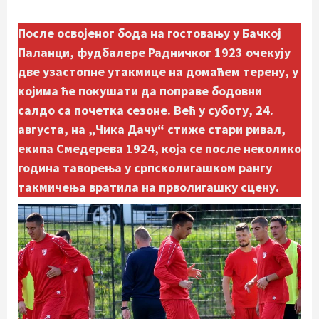
После освојеног бода на гостовању у Бачкој
Паланци, фудбалере Радничког 1923 очекују
две узастопне утакмице на домаћем терену, у
којима ће покушати да поправе бодовни
салдо са почетка сезоне. Већ у суботу, 24.
августа, на „Чика Дачу“ стиже стари ривал,
екипа Смедерева 1924, која се после неколико
година таворења у српсколигашком рангу
такмичења вратила на прволигашку сцену.