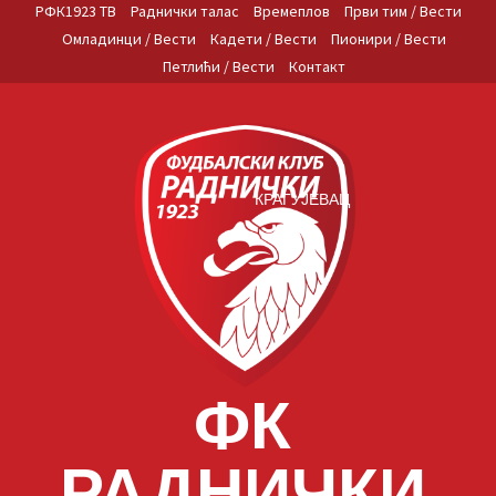
Skip
РФК1923 ТВ
Раднички талас
Времеплов
Први тим / Вести
to
Омладинци / Вести
Кадети / Вести
Пионири / Вести
content
Петлићи / Вести
Контакт
КРАГУЈЕВАЦ
ФК
РАДНИЧКИ