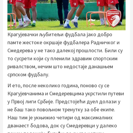
Крагујевачки љубитељи фудбала јако добро
памте жестоке окршаје фудбалера Радничког и
Смедерева у не тако далекој прошлости. Били су
то сусрети који су пленили здравим спортским
ривалством, нечим што недостаје данашњем
српском фудбалу.
И ето, после неколико година, поново су се
Крагујевчанима и Смедеревцима укрстили путеви
у Првој лиги Србије. Предстојећи дуел долази у
не баш тако повољном тренутку за обе екипе.
Наш тим је укњижио четири од максималних
дванаест бодова, док су Смедеревци у далеко