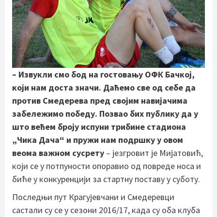
– Извукли смо бод на гостовању ОФК Бачкој,
који нам доста значи. Даћемо све од себе да
против Смедерева пред својим навијачима
забележимо победу. Позвао бих публику да у
што већем броју испуни трибине стадиона
„Чика Дача“ и пружи нам подршку у овом
веома важном сусрету
– језгровит је Мијатовић,
који се у потпуности опоравио од повреде носа и
биће у конкуренцији за стартну поставу у суботу.
Последњи пут Крагујевчани и Смедеревци
састали су се у сезони 2016/17, када су оба клуба