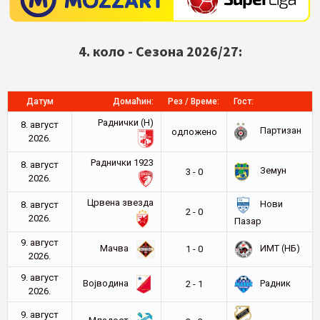
4. коло - Сезона 2026/27:
Датум
Домаћин:
Рез / Време:
Гост:
Раднички (Н)
8. август
Партизан
oдложено
2026.
Раднички 1923
8. август
Земун
3 - 0
2026.
Црвена звезда
Нови
8. август
2 - 0
2026.
Пазар
9. август
Мачва
ИМТ (НБ)
1 - 0
2026.
9. август
Војводина
Радник
2 - 1
2026.
9. август