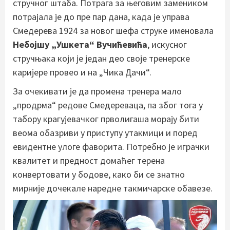
стручног штаба. Потрага за његовим замеником
потрајала је до пре пар дана, када је управа
Смедерева 1924 за новог шефа струке именовала
Небојшу „Ушкета“ Вучићевића
, искусног
стручњака који је један део своје тренерске
каријере провео и на „Чика Дачи“.
За очекивати је да промена тренера мало
„продрма“ редове Смедереваца, па због тога у
табору крагујевачког прволигаша морају бити
веома обазриви у приступу утакмици и поред
евидентне улоге фаворита. Потребно је играчки
квалитет и предност домаћег терена
конвертовати у бодове, како би се знатно
мирније дочекале наредне такмичарске обавезе.