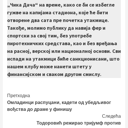
„Чика Дача“ на време, како се би се избегле
гужве на капијама стадиона, које ће бити
отворене два сата пре почетка утакмице.
Такође, молимо публику да навија фер и
спортски за свој тим, без употребе
пиротехничких средстава, као и без вређања
на расној, верској или националној основи. Сви
испади на утакмици биће санкционисани, што
нашем клубу може нанети штету у
финансијском и сваком другом смислу.
Continue
Претходна
Омладинци распуцани, кадети од убедљивог
Reading
вођства до драме у финишу
Следећа
Тодоровић режирао тријумф против