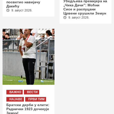
Убедљива премијера на
посветио навијачу
„Чика Дачи”: Моћни
Дакићу
Сисе и распуцани
9. август 2026.
Црвени срушили Земун
9. август 2026.
ВАЖНО
ВЕСТИ
НАЈАВЕ
ПРВИ ТИМ
Братски дерби у елити:
Раднички 1923 дочекује
Земун!