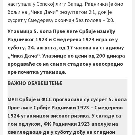
наступала у Српској лиги Запад. Раднички је био
бољи на „Чика Дачи“ резултатом 2:1, док је
сусрет у Смедереву окончан без голова – 0:0.
Утакмица 5. кола Прве лиге Србије између
Радничког 1923 и Смедерева 1924 игра се у
суботу, 24. августа, од 17 часова на стадиону
„Чика Дача“. Улазнице по цени од 200 динара
продаваће се на самом стадиону непосредно
пре почетка утакмице.
ВАЖНО ОБАВЕШТЕЊЕ
МУП Србије и ФСС прогласили су сусрет 5. кола
Прве лиге Србије Раднички 1923 – Смедерево
1924 утакмицом високог ризика. У складу са
том одлуком, ФК Раднички 1923 апелује на
све гледаоце да у суботу дођу на стадион