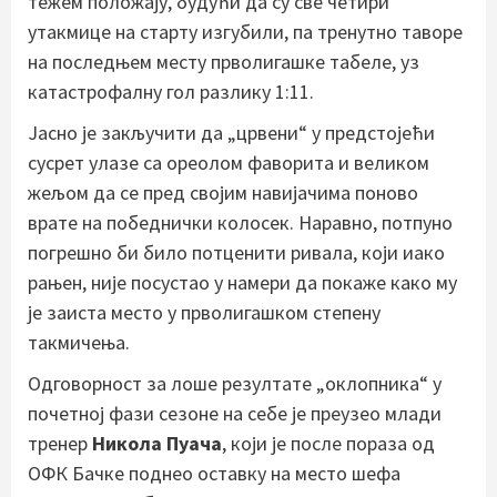
тежем положају, будући да су све четири
утакмице на старту изгубили, па тренутно таворе
на последњем месту прволигашке табеле, уз
катастрофалну гол разлику 1:11.
Јасно је закључити да „црвени“ у предстојећи
сусрет улазе са ореолом фаворита и великом
жељом да се пред својим навијачима поново
врате на победнички колосек. Наравно, потпуно
погрешно би било потценити ривала, који иако
рањен, није посустао у намери да покаже како му
је заиста место у прволигашком степену
такмичења.
Одговорност за лоше резултате „оклопника“ у
почетној фази сезоне на себе је преузео млади
тренер
Никола Пуача
, који је после пораза од
ОФК Бачке поднео оставку на место шефа