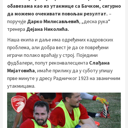
обавезама као из утакмице са Бачком, сигурно
да можемо очекивати повољан резултат.
–
поручује
Дарко Милисављевић
, „десна рука“
тренера
Дејана Николића.
Наша екипа и даље има одређених кадровских
проблема, али добра вест је да се повређени
играчи полако враћају у строј. Поједини
фудбалери, попут реконвалесцента
Слађана
Мијатовића
, имаће прилику да у суботу упишу
прве минуте у дресу Радничког 1923 на званичним
утакмицама.