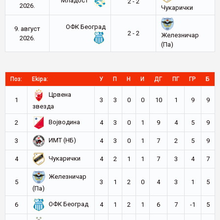
Младост
2 - 2
2026.
Чукарички
ОФК Београд
9. август
2 - 2
Железничар
2026.
(Па)
Поз:
Ekipa:
У
П
Н
И
ДГ
ПГ
ГР
Б
Црвена
1
3
3
0
0
10
1
9
9
звезда
Војводина
2
4
3
0
1
9
4
5
9
ИМТ (НБ)
3
4
3
0
1
7
2
5
9
Чукарички
4
4
2
1
1
7
3
4
7
Железничар
5
3
1
2
0
4
3
1
5
(Па)
ОФК Београд
6
4
1
2
1
6
7
-1
5