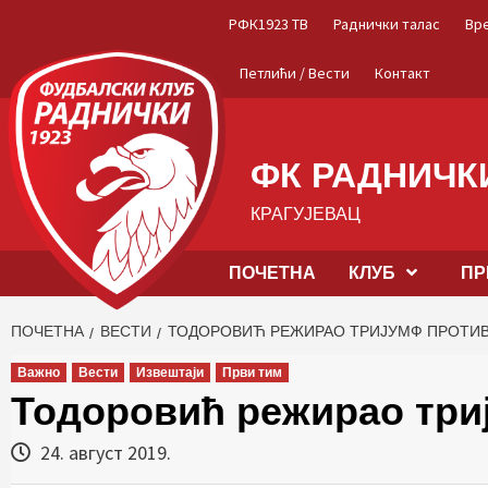
Skip
РФК1923 ТВ
Раднички талас
Вр
to
content
Петлићи / Вести
Контакт
ФК РАДНИЧКИ
КРАГУЈЕВАЦ
ПОЧЕТНА
КЛУБ
ПР
ПОЧЕТНА
ВЕСТИ
ТОДОРОВИЋ РЕЖИРАО ТРИЈУМФ ПРОТИВ
Важно
Вести
Извештаји
Први тим
Тодоровић режирао три
24. август 2019.