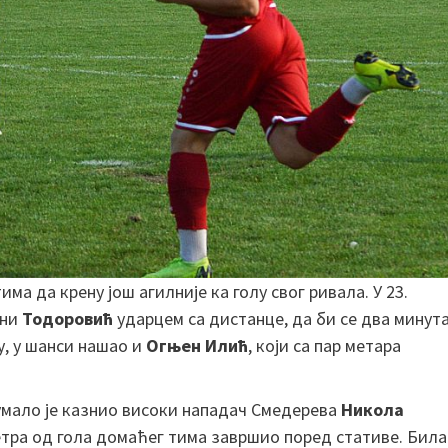
ма да крену још агилније ка голу свог ривала. У 23.
ени
Тодоровић
ударцем са дистанце, да би се два минут
у, у шанси нашао и
Огњен Илић
, који са пар метара
умало је казнио високи нападач Смедерева
Никола
 метра од гола домаћег тима завршио поред стативе. Била