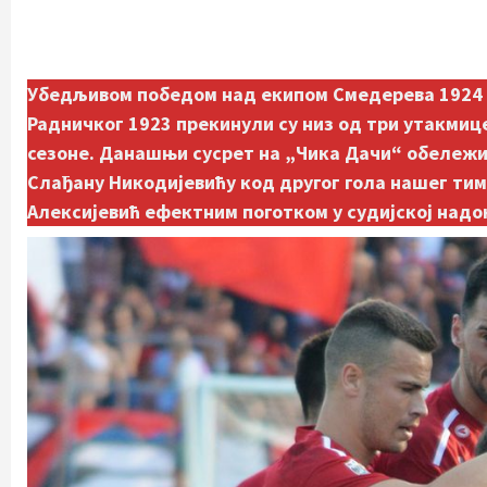
Убедљивом победом над екипом Смедерева 1924 у 5
Радничког 1923 прекинули су низ од три утакмиц
сезоне. Данашњи сусрет на „Чика Дачи“ обележио
Слађану Никодијевићу код другог гола нашег тим
Алексијевић ефектним поготком у судијској надо