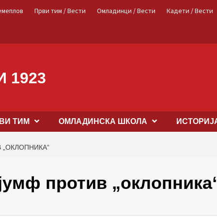
емеплов
Први тим / Вести
Омладинци / Вести
Кадети / Вести
 1923
ВИ ТИМ
OМЛАДИНСКА ШКОЛА
ИСТОРИЈ
 „ОКЛОПНИКА“
јумф против „оклопника