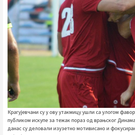
Крагујевчани су у ову утакмицу ушли са улогом фаво
публиком искупе за тежак пораз од врањског Динама
данас су деловали изузетно мотивисано и фокусирано