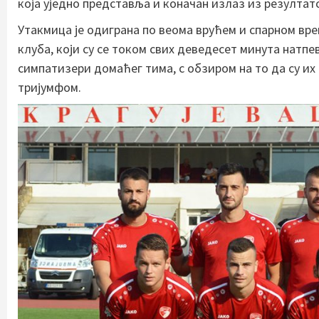
која уједно представља и коначан излаз из резултат
Утакмица је одиграна по веома врућем и спарном вре
клуба, који су се током свих деведесет минута натпе
симпатизери домаћег тима, с обзиром на то да су 
тријумфом.