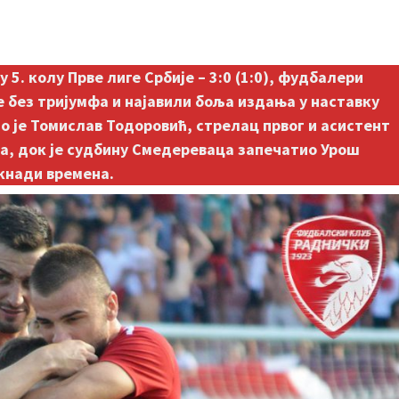
. колу Прве лиге Србије – 3:0 (1:0), фудбалери
е без тријумфа и најавили боља издања у наставку
 је Томислав Тодоровић, стрелац првог и асистент
а, док је судбину Смедереваца запечатио Урош
кнади времена.