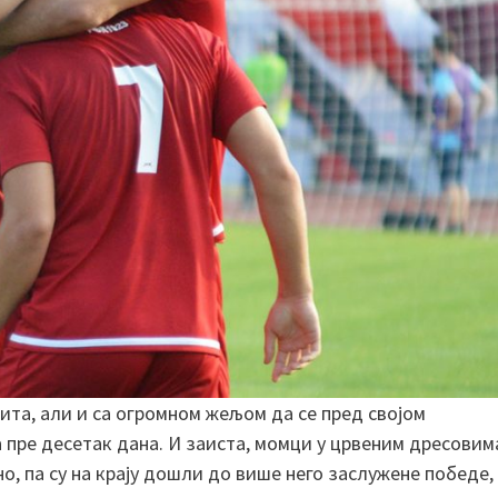
рита, али и са огромном жељом да се пред својом
 пре десетак дана. И заиста, момци у црвеним дресовим
, па су на крају дошли до више него заслужене победе,