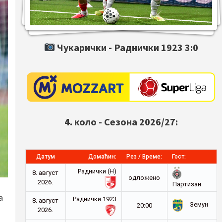
Чукарички -
Раднички 1923
3:0
4. коло - Сезона 2026/27:
Датум
Домаћин:
Рез / Време:
Гост:
Раднички (Н)
8. август
oдложено
2026.
Партизан
а
Раднички 1923
8. август
Земун
20:00
2026.