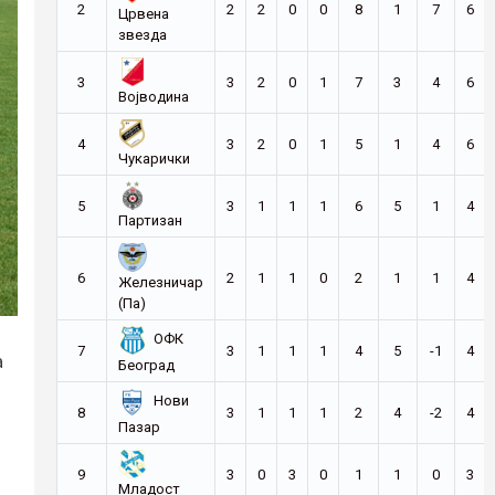
2
2
2
0
0
8
1
7
6
Црвена
звезда
3
3
2
0
1
7
3
4
6
Војводина
4
3
2
0
1
5
1
4
6
Чукарички
5
3
1
1
1
6
5
1
4
Партизан
6
2
1
1
0
2
1
1
4
Железничар
(Па)
ОФК
7
3
1
1
1
4
5
-1
4
а
Београд
Нови
8
3
1
1
1
2
4
-2
4
Пазар
9
3
0
3
0
1
1
0
3
Младост