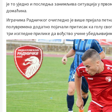
је то уједно и последња занимљива ситуација у прв
домаћина.
Играчима Радничког очигледно је више пријала петн
полувремена додатно појачали притисак ка голу свог 
три изгледне прилике да вођство учине убедљивијим