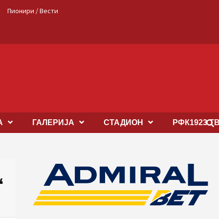
Пионири / Вести
А
ГАЛЕРИЈА
СТАДИОН
РФК1923 Т
“