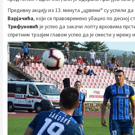
Предивну акцију из 13. минута „црвени“ су успели д
Варјачића
, који се правовремено убацио по десној 
Трифуновић
је успео да закачи лопту врховима прсти
спретним трзајем главом успео да је смести у мрежу 