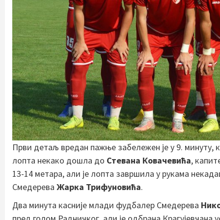
Први детаљ вредан пажње забележен је у 9. минуту, 
лопта некако дошла до
Стевана Ковачевића
, капит
13-14 метара, али је лопта завршила у рукама некада
Смедерева
Жарка Трифуновића
.
Два минута касније млади фудбалер Смедерева
Ник
пред голом Радничког, али је одбрана Крагујевчана 