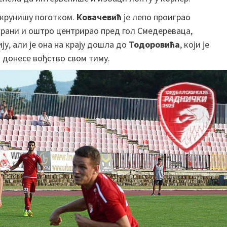
а крунишу поготком.
Ковачевић
је лепо проиграо
страни и оштро центрирао пред гол Смедереваца,
ју, али је она на крају дошла до
Тодоровића
, који је
и донесе вођство свом тиму.