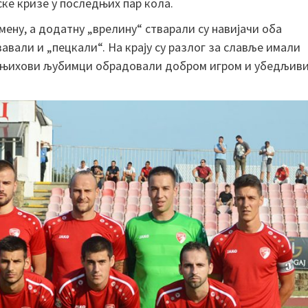
ске кризе у последњих пар кола.
мену, а додатну „врелину“ стварали су навијачи оба
вавали и „пецкали“. На крају су разлог за славље имали
их њихови љубимци обрадовали добром игром и убедљив