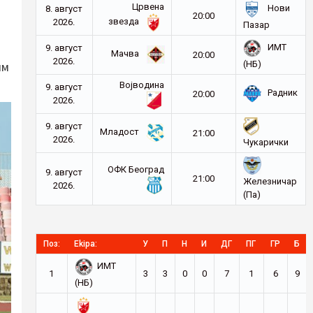
Црвена
Нови
8. август
20:00
звезда
2026.
Пазар
ИМТ
9. август
Мачва
20:00
2026.
(НБ)
им
Војводина
9. август
Радник
20:00
2026.
9. август
Младост
21:00
2026.
Чукарички
ОФК Београд
9. август
21:00
Железничар
2026.
(Па)
Поз:
Ekipa:
У
П
Н
И
ДГ
ПГ
ГР
Б
ИМТ
1
3
3
0
0
7
1
6
9
(НБ)