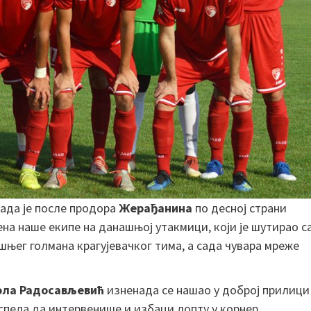
када је после продора
Жерађанина
по десној страни
ена наше екипе на данашњој утакмици, који је шутирао с
шњег голмана крагујевачког тима, а сада чувара мреже
ола Радосављевић
изненада се нашао у доброј прилици
успела да интервенише и избаци лопту у корнер.