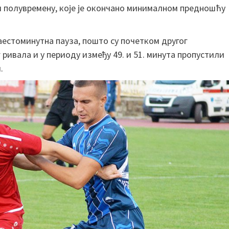
ом полувремену, које је окончано минималном предношћу
аестоминутна пауза, пошто су почетком другог
ривала и у периоду између 49. и 51. минута пропустили
.