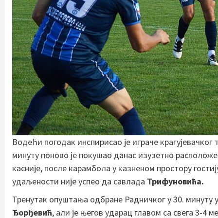
Водећи погодак инспирисао је играче крагујевачког ти
минуту поново је покушао данас изузетно располож
касније, после карамбола у казненом простору гостиј
удаљености није успео да савлада
Трифуновића.
Тренутак опуштања одбране Радничког у 30. минуту 
Ђорђевић
, али је његов ударац главом са свега 3-4