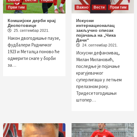
Важно
Вести
Најаве
Први тим
Важно
Вести
Први тим
Комшијски дерби крај
Искусни
Деспотовице
интернационалац
закључио списак
25. септембар 2021.
појачања на „Чика
Након двогодишње паузе,
Дачи“
фудбалери Радничког
24. септембар 2021.
1923 и Металца поново ће
Искусни дефанзивац,
одмерити снаге у борби
Милан Милановић,
за…
последње је појачање
крагујевачког
суперлигаша у летњем
прелазном року.
Тридесетогодишњи
штопер…