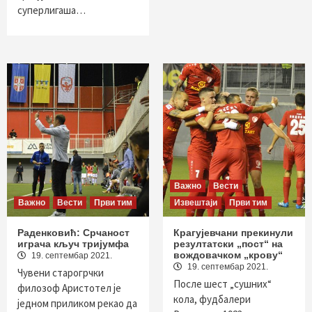
суперлигаша…
Важно
Вести
Важно
Вести
Први тим
Извештаји
Први тим
Раденковић: Срчаност
Крагујевчани прекинули
играча кључ тријумфа
резултатски „пост“ на
вождовачком „крову“
19. септембар 2021.
19. септембар 2021.
Чувени старогрчки
После шест „сушних“
филозоф Аристотел је
кола, фудбалери
једном приликом рекао да