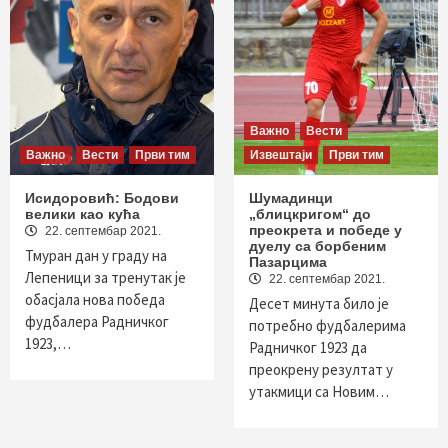
Важно
Вести
Важно
Вести
Први тим
Извештаји
Први тим
Исидоровић: Бодови
Шумадинци
велики као кућа
„блицкригом“ до
преокрета и победе у
22. септембар 2021.
дуелу са борбеним
Тмуран дан у граду на
Пазарцима
Лепеници за тренутак је
22. септембар 2021.
обасјала нова победа
Десет минута било је
фудбалера Радничког
потребно фудбалерима
1923,…
Радничког 1923 да
преокрену резултат у
утакмици са Новим…