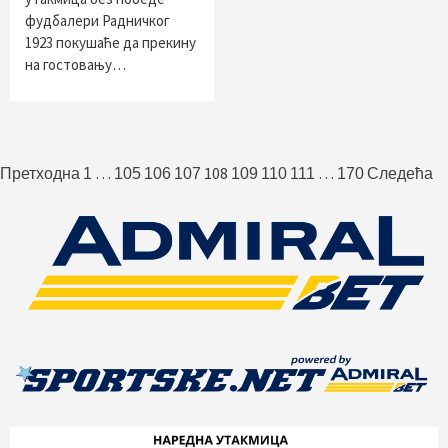
фудбалери Радничког
1923 покушаће да прекину
на гостовању…
Пагинација
…
108
…
Претходна
1
105
106
107
109
110
111
170
Следећа
чланака