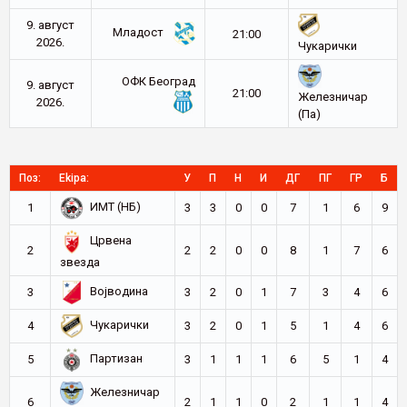
9. август
Младост
21:00
2026.
Чукарички
ОФК Београд
9. август
21:00
Железничар
2026.
(Па)
Поз:
Ekipa:
У
П
Н
И
ДГ
ПГ
ГР
Б
ИМТ (НБ)
1
3
3
0
0
7
1
6
9
Црвена
2
2
2
0
0
8
1
7
6
звезда
Војводина
3
3
2
0
1
7
3
4
6
Чукарички
4
3
2
0
1
5
1
4
6
Партизан
5
3
1
1
1
6
5
1
4
Железничар
6
2
1
1
0
2
1
1
4