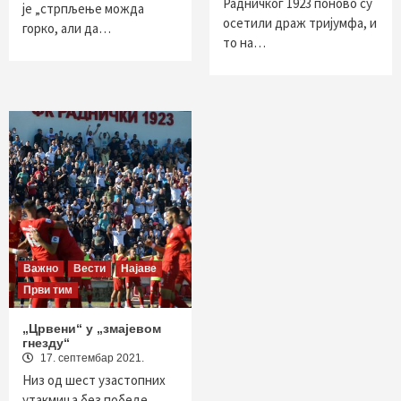
Радничког 1923 поново су
је „стрпљење можда
осетили драж тријумфа, и
горко, али да…
то на…
Важно
Вести
Најаве
Први тим
„Црвени“ у „змајевом
гнезду“
17. септембар 2021.
Низ од шест узастопних
утакмица без победе