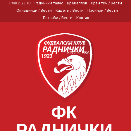
Skip
РФК1923 ТВ
Раднички талас
Времеплов
Први тим / Вести
to
Омладинци / Вести
Кадети / Вести
Пионири / Вести
content
Петлићи / Вести
Контакт
КРАГУЈЕВАЦ
ФК
РАДНИЧКИ