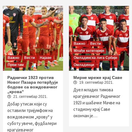
Важно
Вести
Млађе категорије
Важно
Вести
Најаве
Омладинска лига Србије
Први тим
Омладинци
Раднички 1923 против
Мирне мреже крај Саве
Новог Пазара потврђује
19. септембар 2021.
бодове са вождовачког
Дуел младих тимова
„крова“
крагујевачког Радничког
21. септембар 2021.
1923 и шабачке Мачве на
Добар утисак који су
стадиону крај Саве
оставили тријумфом на
окончан је…
вождовачком „крову“ у
суботу увече, фудбалери
крагујевачког