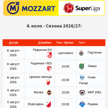
4. коло - Сезона 2026/27:
Датум
Домаћин:
Рез / Време:
Гост:
Раднички (Н)
8. август
Партизан
oдложено
2026.
Раднички 1923
8. август
Земун
20:00
2026.
Црвена звезда
Нови
8. август
20:00
2026.
Пазар
9. август
Мачва
ИМТ (НБ)
20:00
2026.
9. август
Војводина
Радник
20:00
2026.