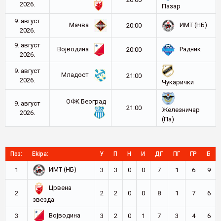
2026.
Пазар
9. август
Мачва
ИМТ (НБ)
20:00
2026.
9. август
Војводина
Радник
20:00
2026.
9. август
Младост
21:00
2026.
Чукарички
ОФК Београд
9. август
21:00
Железничар
2026.
(Па)
Поз:
Ekipa:
У
П
Н
И
ДГ
ПГ
ГР
Б
ИМТ (НБ)
1
3
3
0
0
7
1
6
9
Црвена
2
2
2
0
0
8
1
7
6
звезда
Војводина
3
3
2
0
1
7
3
4
6