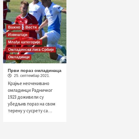
Важно
Вести
Извештаји
Млађе категорије
Омладинска лига Србије
Омладинци
Први пораз омладинаца
25. септембар 2021.
Крајње неочекивано
омладинци Радничког
1923 доживели су
убедљив пораз на свом
терену у сусрету са…