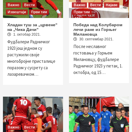
Важно
Вести
Важно
Вести
Најаве
Извештаји
Први тим
Први тим
Хладан туш за „црвене“
Победа над Колубаром
на „Чика Дачи“
лечи ране из Горњег
Милановца
1. октобар 2021.
30. септембар 2021.
Фудбалери Радничког
После неславног
1923 још једном су
гостовања у Горњем
растужили своје
Милановцу, фудбалере
многобројне присталице
Радничког 1923 у петак, 1.
поразом у сусрету са
октобра, од 15…
лазаревачком…
Важно
Вести