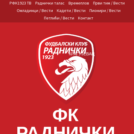
Skip
РФК1923 ТВ
Раднички талас
Времеплов
Први тим / Вести
to
Омладинци / Вести
Кадети / Вести
Пионири / Вести
content
Петлићи / Вести
Контакт
КРАГУЈЕВАЦ
ФК
РАДНИЧКИ