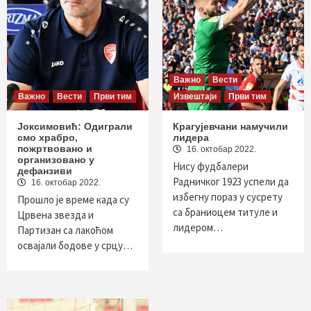
Важно
Вести
Важно
Вести
Први тим
Извештаји
Први тим
Јоксимовић: Одиграли
Крагујевчани намучили
смо храбро,
лидера
пожртвовано и
16. октобар 2022.
организовано у
Нису фудбалери
дефанзиви
Радничког 1923 успели да
16. октобар 2022.
избегну пораз у сусрету
Прошло је време када су
са браниоцем титуле и
Црвена звезда и
лидером…
Партизан са лакоћом
освајали бодове у срцу…