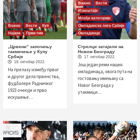
Важно
Вести
Извештаји
Млађе категорије
Важно
Вести
Куп
Омладинска лига Србије
Најаве
Први тим
Омладинци
„Црвени“ започињу
Стрелци затајили на
такмичење у Купу
Новом Београду
Србије
17. октобар 2022.
18. октобар 2022.
Још један реми наших
На прелазу између првог
омладинаца, овога пута на
и другог дела првенства,
гостовању имењаку са
фудбалере Радничког
Новог Београда у
1923 очекује и прво
утакмици…
искушење…