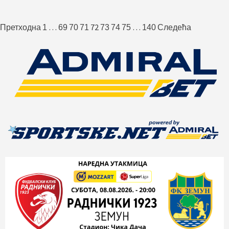
Пагинација
…
72
…
Претходна
1
69
70
71
73
74
75
140
Следећа
чланака