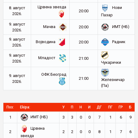
Црвена звезда
Нови
8. август
20:00
2026.
Пазар
9. август
Мачва
ИМТ (НБ)
20:00
2026.
9. август
Војводина
Радник
20:00
2026.
9. август
Младост
21:00
2026.
Чукарички
ОФК Београд
9. август
21:00
Железничар
2026.
(Па)
Поз:
Ekipa:
У
П
Н
И
ДГ
ПГ
ГР
Б
ИМТ (НБ)
1
3
3
0
0
7
1
6
9
Црвена
2
2
2
0
0
8
1
7
6
звезда