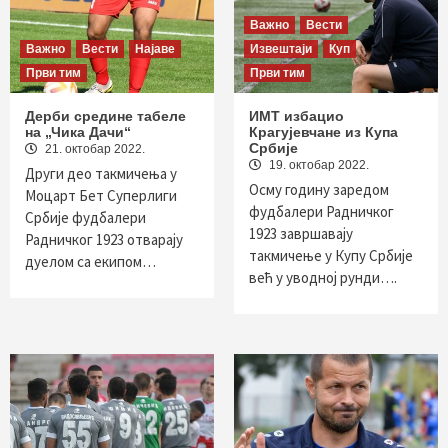
Важно
Вести
Важно
Вести
Најаве
Извештаји
Куп
Први тим
Први тим
Дерби средине табеле
ИМТ избацио
на „Чика Дачи“
Крагујевчане из Купа
Србије
21. октобар 2022.
19. октобар 2022.
Други део такмичења у
Осму годину заредом
Моцарт Бет Суперлиги
фудбалери Радничког
Србије фудбалери
1923 завршавају
Радничког 1923 отварају
такмичење у Купу Србије
дуелом са екипом…
већ у уводној рунди….