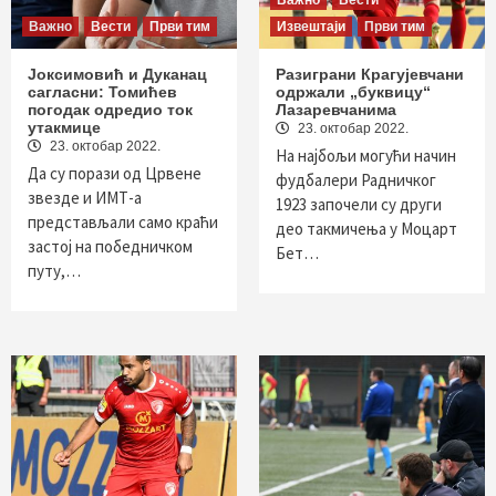
Важно
Вести
Важно
Вести
Први тим
Извештаји
Први тим
Јоксимовић и Дуканац
Разиграни Крагујевчани
сагласни: Томићев
одржали „буквицу“
погодак одредио ток
Лазаревчанима
утакмице
23. октобар 2022.
23. октобар 2022.
На најбољи могући начин
Да су порази од Црвене
фудбалери Радничког
звезде и ИМТ-а
1923 започели су други
представљали само краћи
део такмичења у Моцарт
застој на победничком
Бет…
путу,…