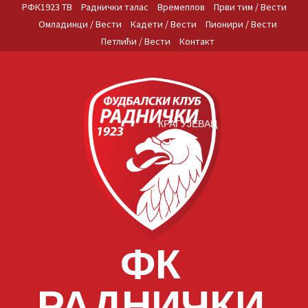
Skip
РФК1923 ТВ
Раднички талас
Времеплов
Први тим / Вести
to
Омладинци / Вести
Кадети / Вести
Пионири / Вести
content
Петлићи / Вести
Контакт
КРАГУЈЕВАЦ
ФК
РАДНИЧКИ