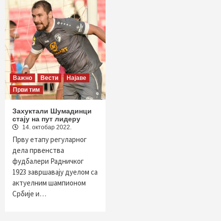
Важно
Вести
Најаве
Први тим
Захуктали Шумадинци
стају на пут лидеру
14. октобар 2022.
Прву етапу регуларног
дела првенства
фудбалери Радничког
1923 завршавају дуелом са
актуелним шампионом
Србије и…