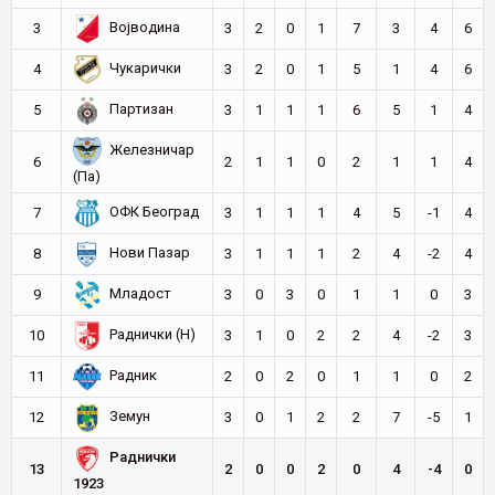
Војводина
3
3
2
0
1
7
3
4
6
Чукарички
4
3
2
0
1
5
1
4
6
Партизан
5
3
1
1
1
6
5
1
4
Железничар
6
2
1
1
0
2
1
1
4
(Па)
ОФК Београд
7
3
1
1
1
4
5
-1
4
Нови Пазар
8
3
1
1
1
2
4
-2
4
Младост
9
3
0
3
0
1
1
0
3
Раднички (Н)
10
3
1
0
2
2
4
-2
3
Радник
11
2
0
2
0
1
1
0
2
Земун
12
3
0
1
2
2
7
-5
1
Раднички
13
2
0
0
2
0
4
-4
0
1923