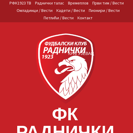
Skip
РФК1923 ТВ
Раднички талас
Времеплов
Први тим / Вести
to
Омладинци / Вести
Кадети / Вести
Пионири / Вести
content
Петлићи / Вести
Контакт
КРАГУЈЕВАЦ
ФК
РАДНИЧКИ