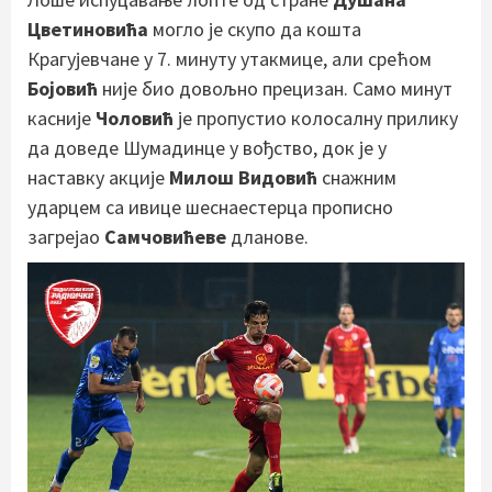
Цветиновића
могло је скупо да кошта
Крагујевчане у 7. минуту утакмице, али срећом
Бојовић
није био довољно прецизан. Само минут
касније
Чоловић
је пропустио колосалну прилику
да доведе Шумадинце у вођство, док је у
наставку акције
Милош Видовић
снажним
ударцем са ивице шеснаестерца прописно
загрејао
Самчовићеве
дланове.