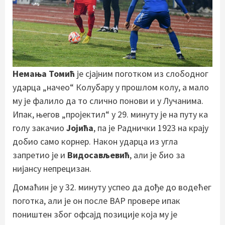
Немања Томић
је сјајним поготком из слободног
ударца „начео“ Колубару у прошлом колу, а мало
му је фалило да то слично понови и у Лучанима.
Ипак, његов „пројектил“ у 29. минуту је на путу ка
голу закачио
Јојића
, па је Раднички 1923 на крају
добио само корнер. Након ударца из угла
запретио је и
Видосављевић
, али је био за
нијансу непрецизан.
Домаћин је у 32. минуту успео да дође до водећег
поготка, али је он после ВАР провере ипак
поништен због офсајд позиције која му је