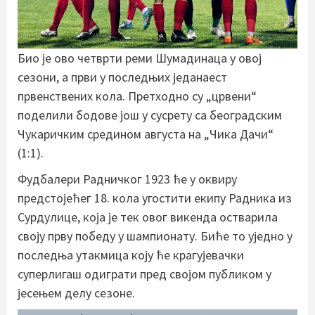
Био је ово четврти реми Шумадинаца у овој
сезони, а први у последњих једанаест
првенствених кола. Претходно су „црвени“
поделили бодове још у сусрету са београдским
Чукаричким средином августа на „Чика Дачи“
(1:1).
Фудбалери Радничког 1923 ће у оквиру
предстојећег 18. кола угостити екипу Радника из
Сурдулице, која је тек овог викенда остварила
своју прву победу у шампионату. Биће то уједно у
последња утакмица коју ће крагујевачки
суперлигаш одиграти пред својом публиком у
јесењем делу сезоне.