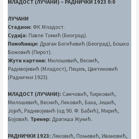
МЛАДОСТ (ЛУЧАНИ) – РАДНИЧКИ 1923 0:0
ЛУЧАНИ
Стадион:
ФК Младост.
Судија:
Павле Томић (Београд).
Помоћници:
Драган Богићевић (Београд), Бошко
Божовић (Пирот).
Жути картони:
Милошевић, Веснић,
Радивојевић (Младост), Пецељ, Цветиновић
(Раднички 1923).
МЛАДОСТ (ЛУЧАНИ):
Самчовић, Ћирковић,
Милошевић, Веснић, Лековић, Баха, Јешић,
Јојић, Радивојевић (од 90. Ф. Бабић), Мирић,
Бојовић.
Тренер:
Драгиша Жунић.
РАДНИЧКИ 1923:
Лековић, Поњевић, Ивановић,