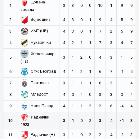
Црвена
1
3
3
0
0
10
1
9
9
звезда
Војводина
2
4
3
0
1
9
4
5
9
ИМТ (НБ)
3
4
3
0
1
7
2
5
9
Чукарички
4
4
2
1
1
7
3
4
7
Железничар
5
3
1
2
0
4
3
1
5
(Па)
ОФК Београд
6
4
1
2
1
6
7
-1
5
Партизан
7
3
1
1
1
6
5
1
4
Младост
8
4
0
4
0
3
3
0
4
Нови Пазар
9
4
1
1
2
2
6
-4
4
Раднички
10
3
1
0
2
3
4
-1
3
1923
Раднички (Н)
11
3
1
0
2
2
4
-2
3