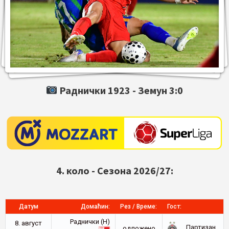
Раднички 1923 -
Земун
3:0
4. коло - Сезона 2026/27:
Датум
Домаћин:
Рез / Време:
Гост:
Раднички (Н)
8. август
Партизан
oдложено