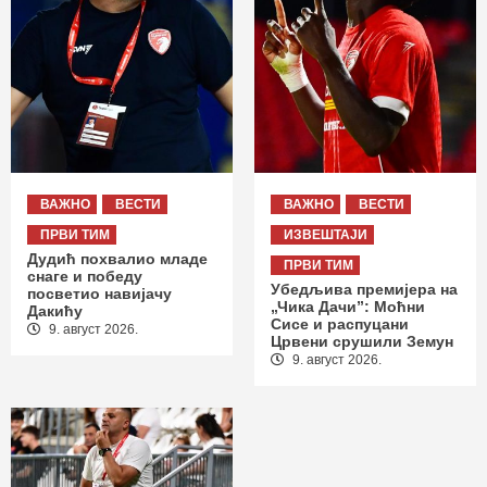
ВАЖНО
ВЕСТИ
ВАЖНО
ВЕСТИ
ПРВИ ТИМ
ИЗВЕШТАЈИ
Дудић похвалио младе
ПРВИ ТИМ
снаге и победу
Убедљива премијера на
посветио навијачу
„Чика Дачи”: Моћни
Дакићу
Сисе и распуцани
9. август 2026.
Црвени срушили Земун
9. август 2026.