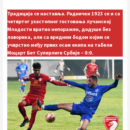
Традиција се наставља. Раднички 1923 се и са
четвртог узастопног гостовања лучанској
Младости вратио непоражен, додуше без
ловорика, али са вредним бодом којим се
учврстио међу првих осам екипа на табели
Моцарт Бет Суперлиге Србије – 0:0.