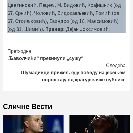
Цветиновић, Пецељ, М. Видовић, Крајишник (од
67. Срнић), Чоловић, Видосављевић, Томић (од
67. Стоиљковић), Евандро (од 18. Максимовић)
(од 81. Шимић).
Тренер:
Дејан Јоксимовић.
Continue
Претходна
„Ђаволчићи“ прекинули „сушу“
Reading
Следећа
Шумадинци прижељкују победу на јесењем
опроштају од крагујевачке публике
Сличне Вести