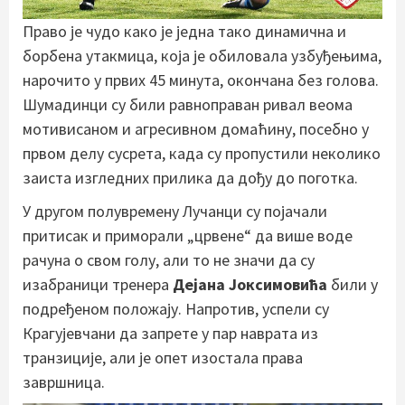
Право је чудо како је једна тако динамична и
борбена утакмица, која је обиловала узбуђењима,
нарочито у првих 45 минута, окончана без голова.
Шумадинци су били равноправан ривал веома
мотивисаном и агресивном домаћину, посебно у
првом делу сусрета, када су пропустили неколико
заиста изгледних прилика да дођу до поготка.
У другом полувремену Лучанци су појачали
притисак и приморали „црвене“ да више воде
рачуна о свом голу, али то не значи да су
изабраници тренера
Дејана Јоксимовића
били у
подређеном положају. Напротив, успели су
Крагујевчани да запрете у пар наврата из
транзиције, али је опет изостала права
завршница.