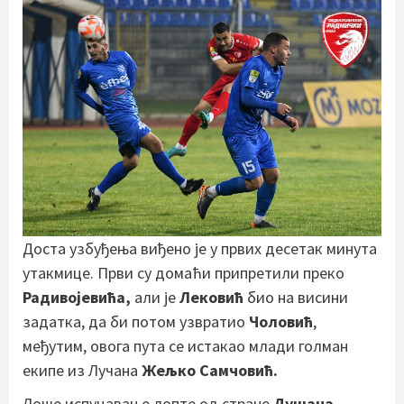
Доста узбуђења виђено је у првих десетак минута
утакмице. Први су домаћи припретили преко
Радивојевића,
али је
Лековић
био на висини
задатка, да би потом узвратио
Чоловић
,
међутим, овога пута се истакао млади голман
екипе из Лучана
Жељко Самчовић.
Лоше испуцавање лопте од стране
Душана