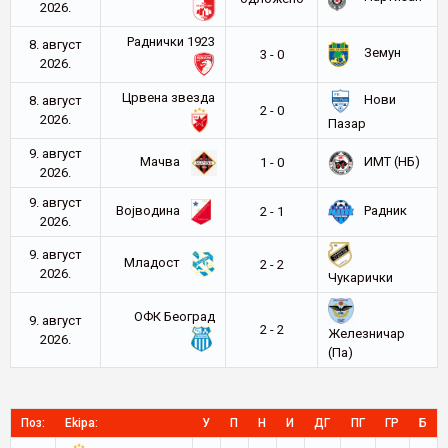
2026.
Раднички 1923
8. август
Земун
3 - 0
2026.
Црвена звезда
Нови
8. август
2 - 0
2026.
Пазар
9. август
Мачва
ИМТ (НБ)
1 - 0
2026.
9. август
Војводина
Радник
2 - 1
2026.
9. август
Младост
2 - 2
2026.
Чукарички
ОФК Београд
9. август
2 - 2
Железничар
2026.
(Па)
Поз:
Ekipa:
У
П
Н
И
ДГ
ПГ
ГР
Б