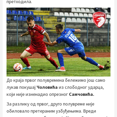
претходила.
До краја првог полувремена бележимо још само
лукав покушај
Чоловића
из слободног ударца,
који није изненадио опрезног
Самчовића.
За разлику од првог, друго полувреме није
обиловало претераним узбуђењима. Вреди