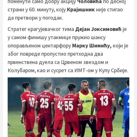
поменути само добру акцију
Чоловића
по десној
страни у 60. минуту, коју
Крајишник
није стигао
да претвори у погодак.
Стратег крагујевачког тима
Дејан Јоксимовић
је
у самом финишу утакмице пружио шансу
опорављеном центарфору
Марку Шимићу,
који је
због повреде пропустио претходна два
првенствена дуела са Црвеном звездом и
Колубаром, као и сусрет са ИМТ-ом у Купу Србије.