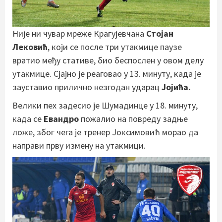
Није ни чувар мреже Крагујевчана
Стојан
Лековић
, који се после три утакмице паузе
вратио међу стативе, био беспослен у овом делу
утакмице. Сјајно је реаговао у 13. минуту, када је
зауставио прилично незгодан ударац
Јојића.
Велики пех задесио је Шумадинце у 18. минуту,
када се
Евандро
пожалио на повреду задње
ложе, због чега је тренер Јоксимовић морао да
направи прву измену на утакмици.