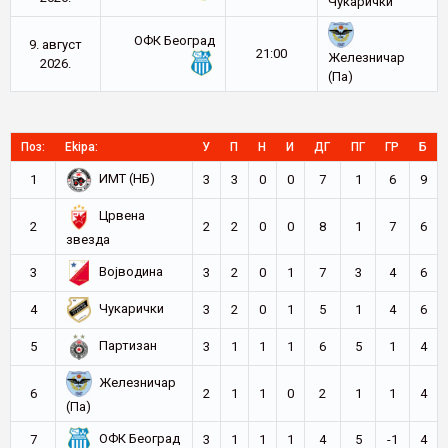
Чукарички
ОФК Београд
9. август
21:00
Железничар
2026.
(Па)
Поз:
Ekipa:
У
П
Н
И
ДГ
ПГ
ГР
Б
ИМТ (НБ)
1
3
3
0
0
7
1
6
9
Црвена
2
2
2
0
0
8
1
7
6
звезда
Војводина
3
3
2
0
1
7
3
4
6
Чукарички
4
3
2
0
1
5
1
4
6
Партизан
5
3
1
1
1
6
5
1
4
Железничар
6
2
1
1
0
2
1
1
4
(Па)
ОФК Београд
7
3
1
1
1
4
5
-1
4