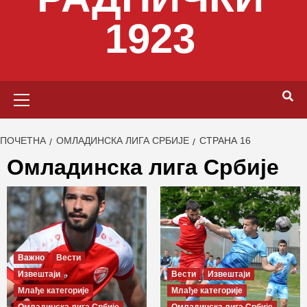
1923
Primary
Menu
ПОЧЕТНА
ОМЛАДИНСКА ЛИГА СРБИЈЕ
СТРАНА 16
Омладинска лига Србије
Важно
Вести
Извештаји
Вести
Извештаји
Млађе категорије
Млађе категорије