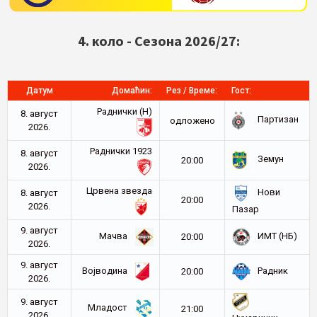
4. коло - Сезона 2026/27:
Датум
Домаћин:
Рез / Време:
Гост:
Раднички (Н)
8. август
Партизан
oдложено
2026.
Раднички 1923
8. август
Земун
20:00
2026.
Црвена звезда
Нови
8. август
20:00
2026.
Пазар
9. август
Мачва
ИМТ (НБ)
20:00
2026.
9. август
Војводина
Радник
20:00
2026.
9. август
Младост
21:00
2026.