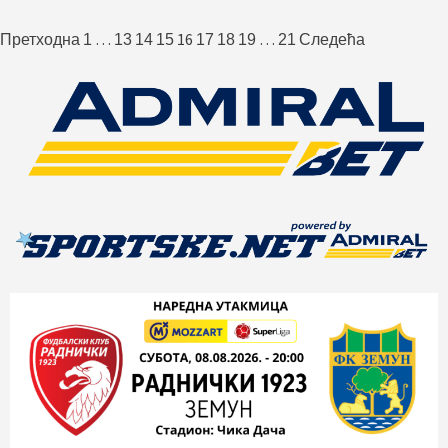
Пагинација
…
16
…
Претходна
1
13
14
15
17
18
19
21
Следећа
чланака