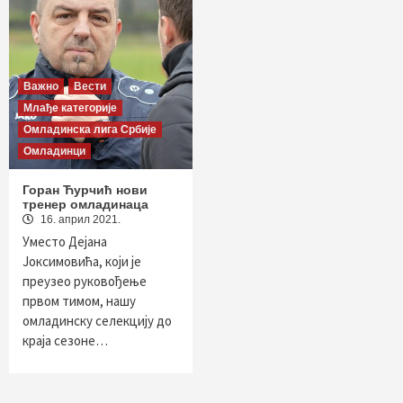
Важно
Вести
Млађе категорије
Омладинска лига Србије
Омладинци
Горан Ћурчић нови
тренер омладинаца
16. април 2021.
Уместо Дејана
Јоксимовића, који је
преузео руковођење
првом тимом, нашу
омладинску селекцију до
краја сезоне…