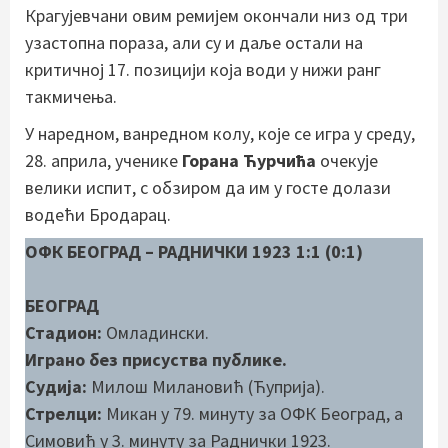
Крагујевчани овим ремијем окончали низ од три
узастопна пораза, али су и даље остали на
критичној 17. позицији која води у нижи ранг
такмичења.
У наредном, ванредном колу, које се игра у среду,
28. априла, ученике
Горана Ћурчића
очекује
велики испит, с обзиром да им у госте долази
водећи Бродарац.
ОФК БЕОГРАД – РАДНИЧКИ 1923 1:1 (0:1)
БЕОГРАД
Стадион:
Омладински.
Играно без присуства публике.
Судија:
Милош Милановић (Ћуприја).
Стрелци:
Микан у 79. минуту за ОФК Београд, а
Симовић у 3. минуту за Раднички 1923.