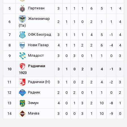
Партизан
5
3
1
1
1
6
5
1
4
Железничар
6
2
1
1
0
2
1
1
4
(Па)
ОФК Београд
7
3
1
1
1
4
5
-1
4
Нови Пазар
8
4
1
1
2
2
6
-4
4
Младост
9
3
0
3
0
1
1
0
3
Раднички
10
3
1
0
2
3
4
-1
3
1923
Раднички (Н)
11
3
1
0
2
2
4
-2
3
Радник
12
2
0
2
0
1
1
0
2
Земун
13
4
0
1
3
2
10
-8
1
Мачва
14
3
0
0
3
1
10
-9
0