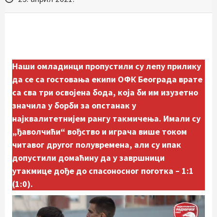
Наши омладинци пропустили су лепу прилику
да се са гостовања екипи ОФК Београда врате
са сва три освојена бода, која би им изузетно
значила у борби за опстанак у
најквалитетнијем рангу такмичења. Имали су
„ђаволчићи“ вођство и играча више током
читавог другог полувремена, али су ипак
допустили домаћину да у завршници
утакмице дође до спасоносног поготка – 1:1
(1:0).