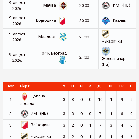
9. август
Мачва
ИМТ (НБ)
20:00
2026.
9. август
Војводина
Радник
20:00
2026.
9. август
Младост
21:00
2026.
Чукарички
ОФК Београд
9. август
21:00
Железничар
2026.
(Па)
Поз:
Ekipa:
У
П
Н
И
ДГ
ПГ
ГР
Б
Црвена
1
3
3
0
0
10
1
9
9
звезда
ИМТ (НБ)
2
3
3
0
0
7
1
6
9
Војводина
3
3
2
0
1
7
3
4
6
Чукарички
4
3
2
0
1
5
1
4
6