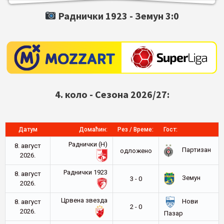
Раднички 1923 -
Земун
3:0
4. коло - Сезона 2026/27:
Датум
Домаћин:
Рез / Време:
Гост:
Раднички (Н)
8. август
Партизан
oдложено
2026.
Раднички 1923
8. август
Земун
3 - 0
2026.
Црвена звезда
Нови
8. август
2 - 0
2026.
Пазар