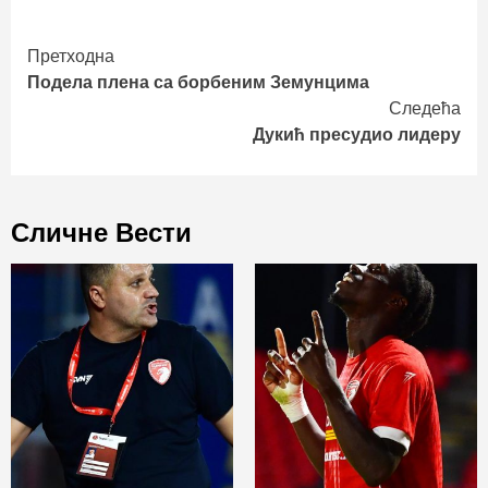
Continue
Претходна
Подела плена са борбеним Земунцима
Reading
Следећа
Дукић пресудио лидеру
Сличне Вести