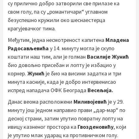
су прилично добро затворили све прилазе ка
свом голу, па су „романтичари“ углавном
безуспешно кружили око шеснаестерца
крагујевачког тима.
Међутим, једна несмотреност капитена
Младена
Радосављевића
у 14. минуту могла је скупо
коштати наш тим, али је голман
Василије Жунић
био довољно присебан и лопту је избацио у
корнер.
Жунић
је био на висини задатка и три
минута касније, када је добро интервенисао
испред нападача ОФК Београда
Весељија.
Данас веома расположени
Миливојевић
је у 29.
минуту још једном направио прави „дар-мар“ по
десној страни, затим упутио повратну лопту на
ивицу казненог простора ка
Гвозденовићу
, који
је упутио млак ударац ка противничком голу.