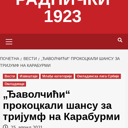
1923
Primary
Menu
ПОЧЕТНА
ВЕСТИ
„ЂАВОЛЧИЋИ“ ПРОКОЦКАЛИ ШАНСУ ЗА
ТРИЈУМФ НА КАРАБУРМИ
Вести
Извештаји
Млађе категорије
Омладинска лига Србије
Омладинци
„Ђаволчићи“
прокоцкали шансу за
тријумф на Карабурми
25. април 2021.