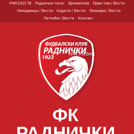
Skip
РФК1923 ТВ
Раднички талас
Времеплов
Први тим / Вести
to
Омладинци / Вести
Кадети / Вести
Пионири / Вести
content
Петлићи / Вести
Контакт
КРАГУЈЕВАЦ
ФК
РАДНИЧКИ