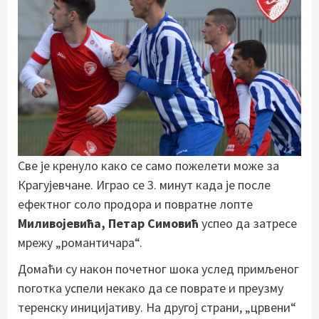
Све је кренуло како се само пожелети може за
Крагујевчане. Играо се 3. минут када је после
ефектног соло продора и повратне лопте
Миливојевића, Петар Симовић
успео да затресе
мрежу „романтичара“.
Домаћи су након почетног шока услед примљеног
поготка успели некако да се поврате и преузму
теренску иницијативу. На другој страни, „црвени“