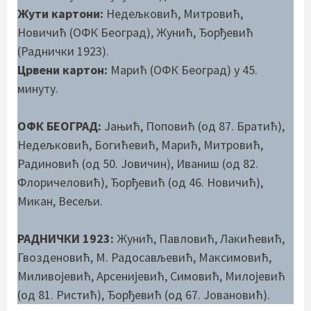
Жути картони:
Недељковић, Митровић,
Новичић (ОФК Београд), Жунић, Ђорђевић
(Раднички 1923).
Црвени картон:
Марић (ОФК Београд) у 45.
минуту.
ОФК БЕОГРАД:
Јањић, Поповић (од 87. Братић),
Недељковић, Богићевић, Марић, Митровић,
Радиновић (од 50. Јовичин), Иваниш (од 82.
Флоричеловић), Ђорђевић (од 46. Новичић),
Микан, Весељи.
РАДНИЧКИ 1923:
Жунић, Павловић, Лакићевић,
Гвозденовић, М. Радосављевић, Максимовић,
Миливојевић, Арсенијевић, Симовић, Милојевић
(од 81. Ристић), Ђорђевић (од 67. Јовановић).