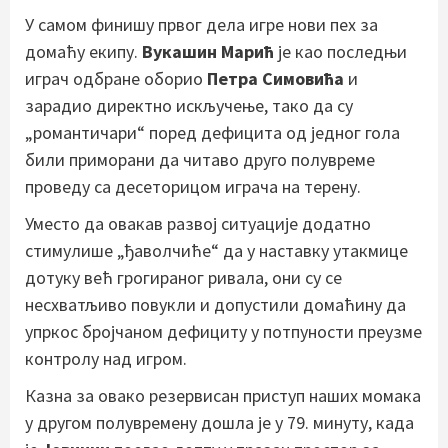
У самом финишу првог дела игре нови пех за
домаћу екипу.
Вукашин Марић
је као последњи
играч одбране оборио
Петра Симовића
и
зарадио директно искључење, тако да су
„романтичари“ поред дефицита од једног гола
били приморани да читаво друго полувреме
проведу са десеторицом играча на терену.
Уместо да овакав развој ситуације додатно
стимулише „ђаволчиће“ да у наставку утакмице
дотуку већ грогираног ривала, они су се
несхватљиво повукли и допустили домаћину да
упркос бројчаном дефициту у потпуности преузме
контролу над игром.
Казна за овако резервисан приступ наших момака
у другом полувремену дошла је у 79. минуту, када