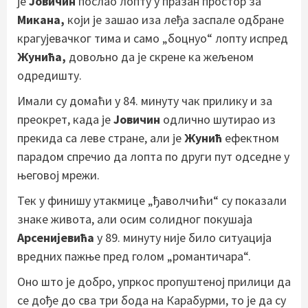
је
Јовичин
послао лопту у празан простор за
Микана,
који је зашао иза леђа заспале одбране
крагујевачког тима и само „боцнуо“ лопту испред
Жунића,
довољно да је скрене ка жељеном
одредишту.
Имали су домаћи у 84. минуту чак прилику и за
преокрет, када је
Јовичин
одлично шутирао из
прекида са леве стране, али је
Жунић
ефектном
парадом спречио да лопта по други пут одседне у
његовој мрежи.
Тек у финишу утакмице „ђаволчићи“ су показали
знаке живота, али осим солидног покушаја
Арсенијевића
у 89. минуту није било ситуација
вредних пажње пред голом „романтичара“.
Оно што је добро, упркос пропуштеној прилици да
се дође до сва три бода на Карабурми, то је да су