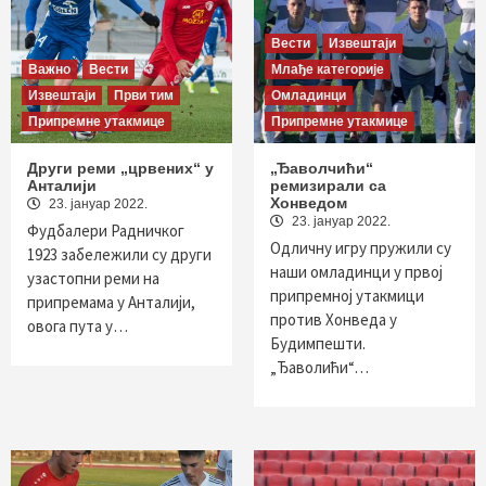
Вести
Извештаји
Важно
Вести
Млађе категорије
Извештаји
Први тим
Омладинци
Припремне утакмице
Припремне утакмице
Други реми „црвених“ у
„Ђаволчићи“
Анталији
ремизирали са
Хонведом
23. јануар 2022.
23. јануар 2022.
Фудбалери Радничког
Одличну игру пружили су
1923 забележили су други
наши омладинци у првој
узастопни реми на
припремној утакмици
припремама у Анталији,
против Хонведа у
овога пута у…
Будимпешти.
„Ђаволићи“…