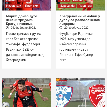
Важно
Вести
Важно
Вести
Извештаји
Први тим
Извештаји
Први тим
Мирић донео дуго
Крагујевчани немоћни у
чекани тријумф
дуелу са расположеним
Крагујевчанима
лидером
25. фебруар 2022.
20. фебруар 2022.
После тринаест дугих
Фудбалери Радничког
кола без оствареног
1923 нису успели да
тријумфа, фудбалери
избегну пораз на
Радничког 1923 су
гостовању лидеру
данашњом победом над
Линглонг Тајер Супер
београдским…
лиге…