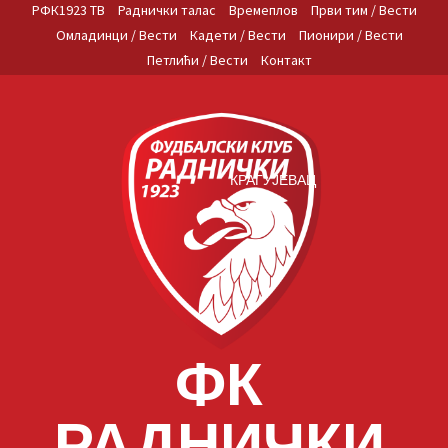
Skip
РФК1923 ТВ
Раднички талас
Времеплов
Први тим / Вести
to
Омладинци / Вести
Кадети / Вести
Пионири / Вести
content
Петлићи / Вести
Контакт
КРАГУЈЕВАЦ
ФК
РАДНИЧКИ