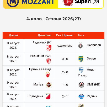
4. коло - Сезона 2026/27:
Датум
Домаћин:
Рез / Време:
Гост:
Раднички (Н)
8. август
Партизан
oдложено
2026.
Раднички 1923
8. август
Земун
3 - 0
2026.
Црвена звезда
Нови
8. август
2 - 0
2026.
Пазар
9. август
Мачва
ИМТ (НБ)
1 - 0
2026.
9. август
Војводина
Радник
2 - 1
2026.
9. август