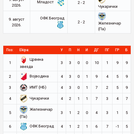
Младост
2 - 2
2026.
Чукарички
ОФК Београд
9. август
2 - 2
Железничар
2026.
(Па)
Поз:
Ekipa:
У
П
Н
И
ДГ
ПГ
ГР
Б
Црвена
1
3
3
0
0
10
1
9
9
звезда
Војводина
2
4
3
0
1
9
4
5
9
ИМТ (НБ)
3
4
3
0
1
7
2
5
9
Чукарички
4
4
2
1
1
7
3
4
7
Железничар
5
3
1
2
0
4
3
1
5
(Па)
ОФК Београд
6
4
1
2
1
6
7
-1
5