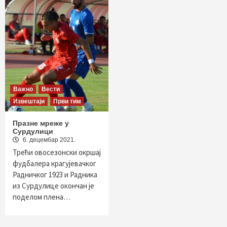
Важно
Вести
Извештаји
Први тим
Празне мреже у
Сурдулици
6. децембар 2021.
Трећи овосезонски окршај
фудбалера крагујевачког
Радничког 1923 и Радника
из Сурдулице окончан је
поделом плена…