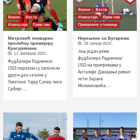
Важно
Вести
Важно
Вести
Извештаји
Први тим
Извештаји
Први тим
Припремне утакмице
Митровић покварио
Нерешено са Бугарима
пролећну премијеру
26. јануар 2022.
Крагујевчана
Још један реми
12. фебруар 2022.
фудбалера Радничког
Фудбалери Радничког
1923 на припремама у
1923 поразом су започели
Анталији. Данашњи ривал
други део сезоне у
чети Зорана
Линглонг Тајер Супер лиги
Милинковића…
Србије….