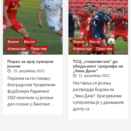
Важно
Вести
Важно
Вести
Извештаји
Први тим
Извештаји
Први тим
Пораз за крај суморне
ТСЦ „главометом“ до
јесени
убедљивог тријумфа на
„Чика Дачи“
15. децембар 2021.
11. децембар 2021.
Поразом на гостовању
Наставља се јесења
београдском Чукаричком
распродаја бодова на
фудбалери Радничког
„Чика Дачи“. Крагујевачки
1923 окончали су јесењи
суперлигаш је у данашњем
део сезоне у Линглонг…
дуелу са…