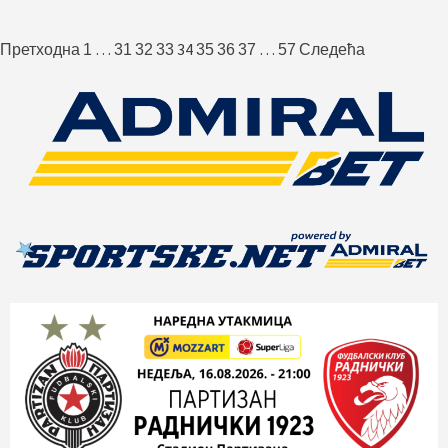
Пагинација
…
34
…
Претходна
1
31
32
33
35
36
37
57
Следећа
чланака