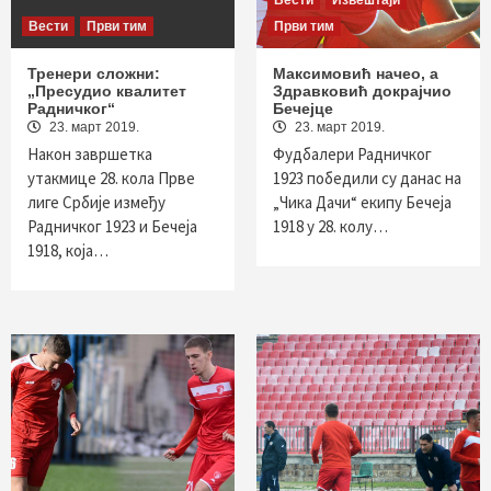
Вести
Извештаји
Вести
Први тим
Први тим
Тренери сложни:
Максимовић начео, а
„Пресудио квалитет
Здравковић докрајчио
Радничког“
Бечејце
23. март 2019.
23. март 2019.
Након завршетка
Фудбалери Радничког
утакмице 28. кола Прве
1923 победили су данас на
лиге Србије између
„Чика Дачи“ екипу Бечеја
Радничког 1923 и Бечеја
1918 у 28. колу…
1918, која…