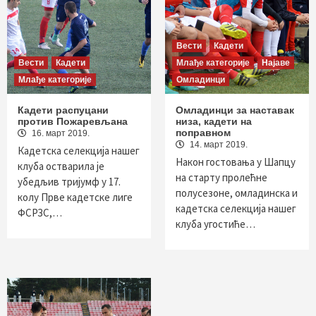
Вести
Кадети
Вести
Кадети
Млађе категорије
Најаве
Млађе категорије
Омладинци
Кадети распуцани
Омладинци за наставак
против Пожаревљана
низа, кадети на
поправном
16. март 2019.
14. март 2019.
Кадетска селекција нашег
Након гостовања у Шапцу
клуба остварила је
на старту пролећне
убедљив тријумф у 17.
полусезоне, омладинска и
колу Прве кадетске лиге
кадетска селекција нашег
ФСРЗС,…
клуба угостиће…