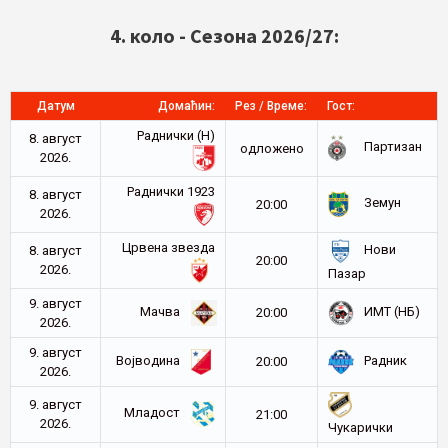
4. коло - Сезона 2026/27:
Датум
Домаћин:
Рез / Време:
Гост:
Раднички (Н)
8. август
Партизан
oдложено
2026.
Раднички 1923
8. август
Земун
20:00
2026.
Црвена звезда
Нови
8. август
20:00
2026.
Пазар
9. август
Мачва
ИМТ (НБ)
20:00
2026.
9. август
Војводина
Радник
20:00
2026.
9. август
Младост
21:00
2026.
Чукарички