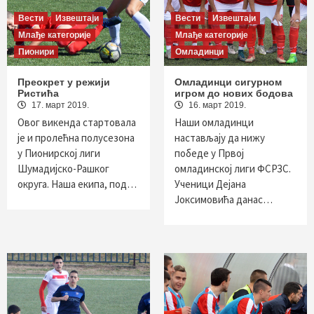
Вести
Извештаји
Вести
Извештаји
Млађе категорије
Млађе категорије
Пионири
Омладинци
Преокрет у режији
Омладинци сигурном
Ристића
игром до нових бодова
17. март 2019.
16. март 2019.
Овог викенда стартовала
Наши омладинци
је и пролећна полусезона
настављају да нижу
у Пионирској лиги
победе у Првој
Шумадијско-Рашког
омладинској лиги ФСРЗС.
округа. Наша екипа, под…
Ученици Дејана
Јоксимовића данас…