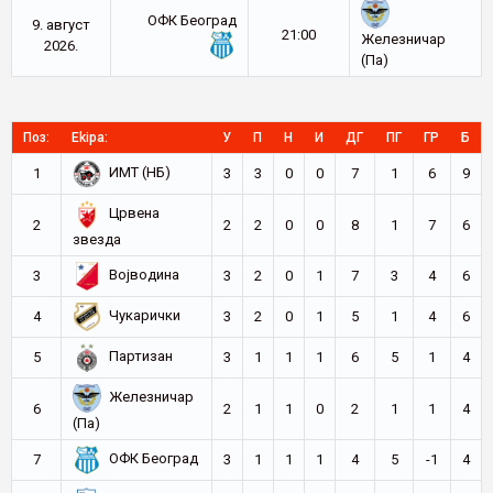
ОФК Београд
9. август
21:00
Железничар
2026.
(Па)
Поз:
Ekipa:
У
П
Н
И
ДГ
ПГ
ГР
Б
ИМТ (НБ)
1
3
3
0
0
7
1
6
9
Црвена
2
2
2
0
0
8
1
7
6
звезда
Војводина
3
3
2
0
1
7
3
4
6
Чукарички
4
3
2
0
1
5
1
4
6
Партизан
5
3
1
1
1
6
5
1
4
Железничар
6
2
1
1
0
2
1
1
4
(Па)
ОФК Београд
7
3
1
1
1
4
5
-1
4