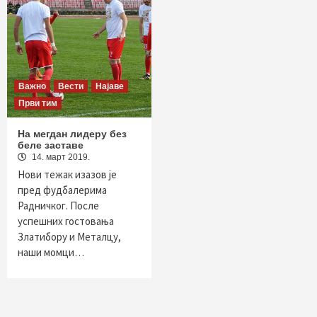
Важно
Вести
Најаве
Први тим
На мегдан лидеру без
беле заставе
14. март 2019.
Нови тежак изазов је
пред фудбалерима
Радничког. После
успешних гостовања
Златибору и Металцу,
наши момци…