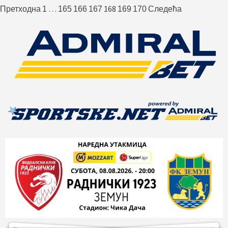
Пагинација
…
168
Претходна
1
165
166
167
169
170
Следећа
чланака