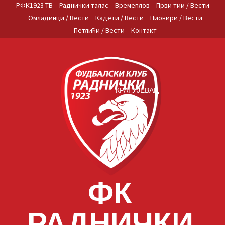
Skip
РФК1923 ТВ
Раднички талас
Времеплов
Први тим / Вести
to
Омладинци / Вести
Кадети / Вести
Пионири / Вести
content
Петлићи / Вести
Контакт
КРАГУЈЕВАЦ
ФК
РАДНИЧКИ